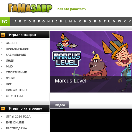
Как это работает?
A
B
C
D
E
F
G
H
I
J
K
L
M
N
O
P
Q
R
S
T
U
V
W
X
Y
Игры по жанрам
ЭКШЕН
ПРИКЛЮЧЕНИЯ
КАЗУАЛЬНЫЕ
ИНДИ
MMO
СПОРТИВНЫЕ
ГОНКИ
Marcus Level
RPG
СИМУЛЯТОРЫ
СТРАТЕГИИ
Видео
Игры по категориям
ИГРЫ 2026 ГОДА
EVE ONLINE
РАСПРОДАЖА