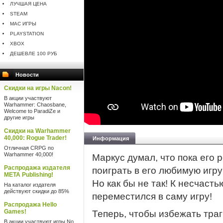
ЛУЧШАЯ ЦЕНА
STEAM
MAC ИГРЫ
PLAYSTATION
XBOX
ДЕШЕВЛЕ 100 РУБ
Новости
Скидки на игры Nacon!
В акции участвуют
Warhammer: Chaosbane,
Welcome to ParadiZe и
другие игры
Скидки на Warhammer
40,000: Rogue Trader!
Информация
Отличная CRPG по
Warhammer 40,000!
Маркус думал, что пока его 
Распродажа издателя
поиграть в его любимую игр
META Publishing!
Но как бы не так! К несчаст
На каталог издателя
действуют скидки до 85%
переместился в саму игру!
Распродажа Hello
Games!
Теперь, чтобы избежать тра
В акции участвуют игры No