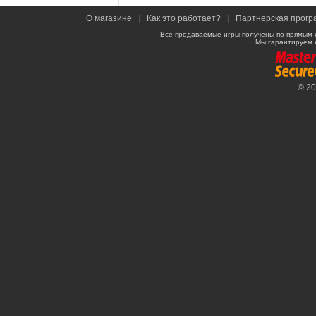
О магазине
|
Как это работает?
|
Партнерская прогр
Все продаваемые игры получены по прямым 
Мы гарантируем 
© 2