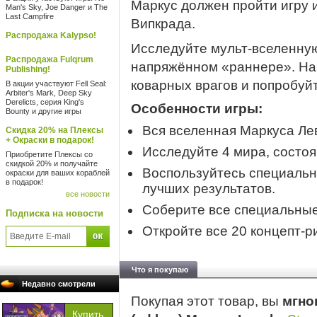
Маркус должен пройти игру 
Man's Sky, Joe Danger и The
Last Campfire
Випкрада.
Распродажа Kalypso!
Исследуйте мульт-вселенную
Распродажа Fulqrum
напряжённом «раннере». Най
Publishing!
коварных врагов и попробуйт
В акции участвуют Fell Seal:
Arbiter's Mark, Deep Sky
Derelicts, серия King's
Особенности игры:
Bounty и другие игры
Вся вселенная Маркуса Ле
Скидка 20% на Плексы
+ Окраски в подарок!
Исследуйте 4 мира, состоя
Приобретите Плексы со
скидкой 20% и получайте
Воспользуйтесь специальн
окраски для ваших кораблей
в подарок!
лучших результатов.
все новости
Соберите все специальные
Подписка на новости
Откройте все 20 концепт-р
Что я покупаю
Недавно смотрели
Покупая этот товар, вы
мгно