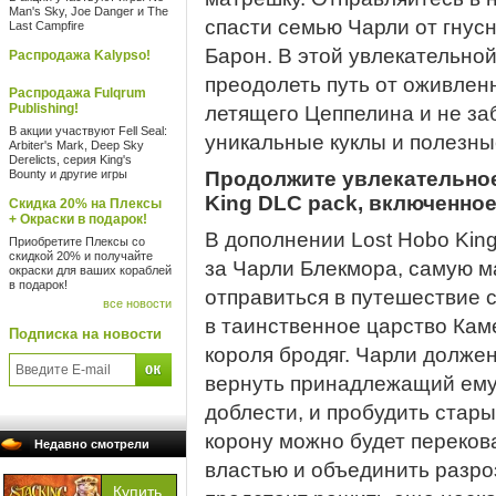
Man's Sky, Joe Danger и The
спасти семью Чарли от гнусн
Last Campfire
Барон. В этой увлекательно
Распродажа Kalypso!
преодолеть путь от оживлен
Распродажа Fulqrum
Publishing!
летящего Цеппелина и не за
В акции участвуют Fell Seal:
уникальные куклы и полезны
Arbiter's Mark, Deep Sky
Derelicts, серия King's
Bounty и другие игры
Продолжите увлекательное
King DLC pack, включенное
Скидка 20% на Плексы
+ Окраски в подарок!
В дополнении Lost Hobo Kin
Приобретите Плексы со
скидкой 20% и получайте
за Чарли Блекмора, самую м
окраски для ваших кораблей
в подарок!
отправиться в путешествие 
все новости
в таинственное царство Ка
Подписка на новости
короля бродяг. Чарли должен
вернуть принадлежащий ему 
доблести, и пробудить стары
корону можно будет переков
Недавно смотрели
властью и объединить разро