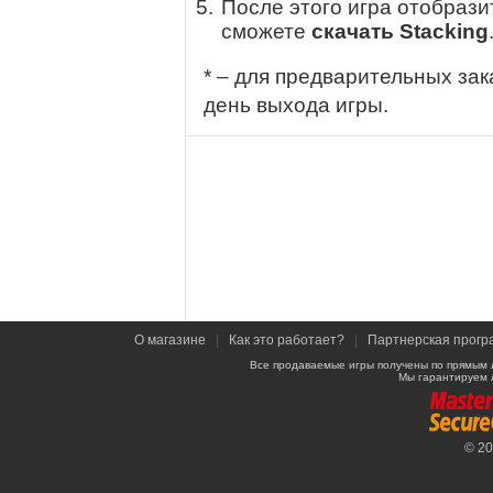
После этого игра отобрази
сможете
скачать Stacking
* – для предварительных зак
день выхода игры.
О магазине
|
Как это работает?
|
Партнерская прогр
Все продаваемые игры получены по прямым 
Мы гарантируем 
© 2