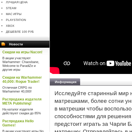
ЛУЧШАЯ ЦЕНА
STEAM
MAC ИГРЫ
PLAYSTATION
XBOX
ДЕШЕВЛЕ 100 РУБ
Новости
Скидки на игры Nacon!
В акции участвуют
Warhammer: Chaosbane,
Welcome to ParadiZe и
другие игры
Скидки на Warhammer
40,000: Rogue Trader!
Информация
Отличная CRPG по
Warhammer 40,000!
Исследуйте старинный мир 
Распродажа издателя
матрешками, более сотни ун
META Publishing!
в матрешки чтобы воспользо
На каталог издателя
действуют скидки до 85%
способностями для решения
Распродажа Hello
предстоит играть за Чарли 
Games!
матрешку. Отправляйтесь в 
В акции участвуют игры No