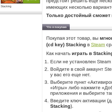
предстоит решить еще неско
имеющих несколько вариант
Stacking
Только достойный сможет 
Что я покупаю
Покупая этот товар, вы
мгно
(cd key) Stacking
в
Steam
ср
Как начать
играть в Stackin
Если не установлен Steam
Войдите в свой аккаунт St
у вас его еще нет.
Выберите пункт «Активиров
«Игры» либо нажмите «Доб
приложения и выберите там
Введите ключ активации (
Stacking
).