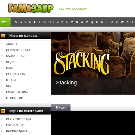
Как это работает?
A
B
C
D
E
F
G
H
I
J
K
L
M
N
O
P
Q
R
S
T
U
V
W
X
Y
Игры по жанрам
ЭКШЕН
ПРИКЛЮЧЕНИЯ
КАЗУАЛЬНЫЕ
ИНДИ
MMO
СПОРТИВНЫЕ
ГОНКИ
Stacking
RPG
СИМУЛЯТОРЫ
СТРАТЕГИИ
Видео
Игры по категориям
ИГРЫ 2026 ГОДА
EVE ONLINE
РАСПРОДАЖА