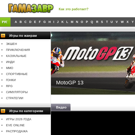
Как это работает?
A
B
C
D
E
F
G
H
I
J
K
L
M
N
O
P
Q
R
S
T
U
V
W
X
Y
Игры по жанрам
ЭКШЕН
ПРИКЛЮЧЕНИЯ
КАЗУАЛЬНЫЕ
ИНДИ
MMO
СПОРТИВНЫЕ
ГОНКИ
MotoGP 13
RPG
СИМУЛЯТОРЫ
СТРАТЕГИИ
Видео
Игры по категориям
ИГРЫ 2026 ГОДА
EVE ONLINE
РАСПРОДАЖА