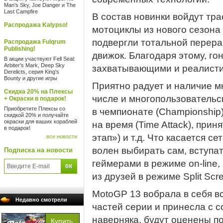
Man's Sky, Joe Danger и The
Last Campfire
В состав новинки войдут тра
Распродажа Kalypso!
мотоциклы из нового сезона
подвергли тотальной перера
Распродажа Fulqrum
Publishing!
движок. Благодаря этому, го
В акции участвуют Fell Seal:
Arbiter's Mark, Deep Sky
захватывающими и реалист
Derelicts, серия King's
Bounty и другие игры
Приятно радует и наличие м
Скидка 20% на Плексы
числе и многопользовательс
+ Окраски в подарок!
Приобретите Плексы со
в чемпионате (Championship)
скидкой 20% и получайте
окраски для ваших кораблей
на время (Time Attack), прин
в подарок!
этап») и т.д. Что касается с
все новости
волен выбирать сам, вступат
Подписка на новости
геймерами в режиме on-line,
из друзей в режиме Split Scr
MotoGP 13 вобрала в себя в
Недавно смотрели
частей серии и принесла с 
наверняка, будут оценены по