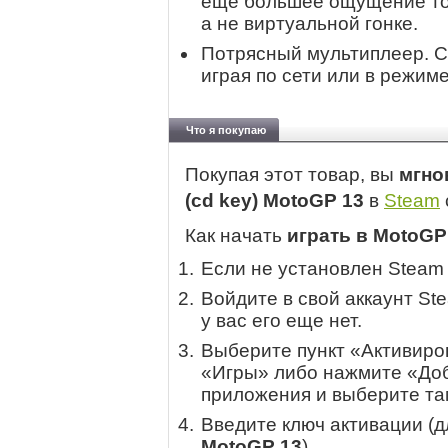
еще большее ощущение тог
а не виртуальной гонке.
Потрясный мультиплеер. С
играя по сети или в режиме 
Что я покупаю
Покупая этот товар, вы
мгно
(cd key) MotoGP 13
в
Steam
Как начать
играть в MotoGP
Если не установлен Steam
Войдите в свой аккаунт St
у вас его еще нет.
Выберите пункт «Активиров
«Игры» либо нажмите «Доб
приложения и выберите там
Введите ключ активации (
MotoGP 13
).