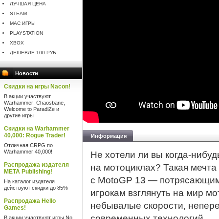
ЛУЧШАЯ ЦЕНА
STEAM
MAC ИГРЫ
PLAYSTATION
XBOX
ДЕШЕВЛЕ 100 РУБ
Новости
Скидки на игры Nacon!
В акции участвуют
Warhammer: Chaosbane,
Welcome to ParadiZe и
другие игры
Скидки на Warhammer
40,000: Rogue Trader!
Информация
Отличная CRPG по
Warhammer 40,000!
Не хотели ли вы когда-нибуд
Распродажа издателя
на мотоциклах? Такая мечта
META Publishing!
с MotoGP 13 — потрясающи
На каталог издателя
действуют скидки до 85%
игрокам взглянуть на мир мо
Распродажа Hello
небывалые скорости, непер
Games!
современных технологий.
В акции участвуют игры No