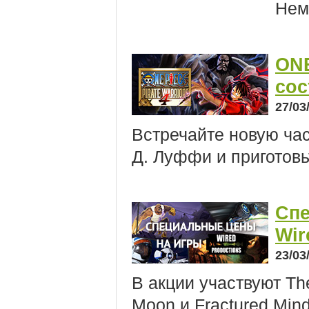
Нем
ONE
сос
27/03
Встречайте новую ча
Д. Луффи и приготовь
Спе
Wir
23/03
В акции участвуют The 
Moon и Fractured Mind