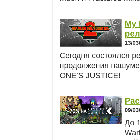
My 
рел
13/03
Сегодня состоялся р
продолжения нашуме
ONE'S JUSTICE!
Рас
09/03
До 1
War