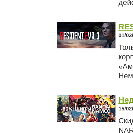
дей
RES
01/03
Тол
кор
«Ам
Нем
Нед
15/02
Ски
NAR