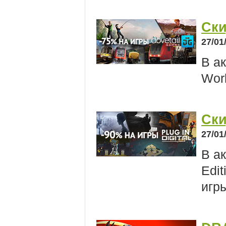
Ски
27/01
В ак
Worl
Ски
27/01
В а
Edit
игр