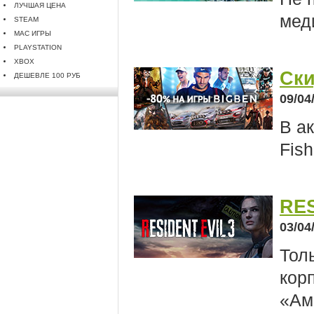
ЛУЧШАЯ ЦЕНА
мед
STEAM
MAC ИГРЫ
PLAYSTATION
XBOX
Ски
ДЕШЕВЛЕ 100 РУБ
09/04
В а
Fish
RES
03/04
Тол
кор
«Ам