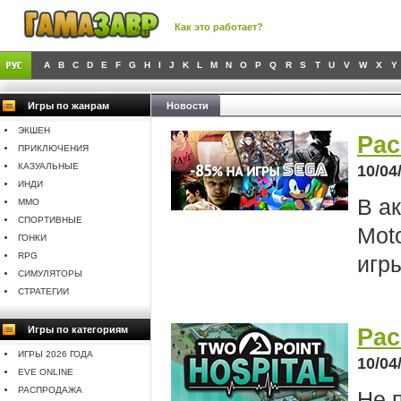
Как это работает?
A
B
C
D
E
F
G
H
I
J
K
L
M
N
O
P
Q
R
S
T
U
V
W
X
Y
Игры по жанрам
Новости
ЭКШЕН
Рас
ПРИКЛЮЧЕНИЯ
КАЗУАЛЬНЫЕ
10/04
ИНДИ
В а
MMO
СПОРТИВНЫЕ
Mot
ГОНКИ
RPG
игр
СИМУЛЯТОРЫ
СТРАТЕГИИ
Рас
Игры по категориям
ИГРЫ 2026 ГОДА
10/04
EVE ONLINE
РАСПРОДАЖА
Не 