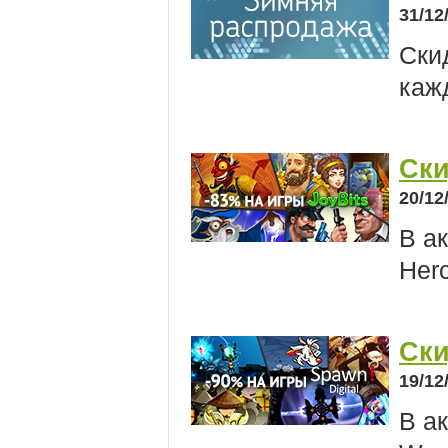
31/12
Ски
каж
Ски
20/12
В а
Herc
Ски
19/12
В ак