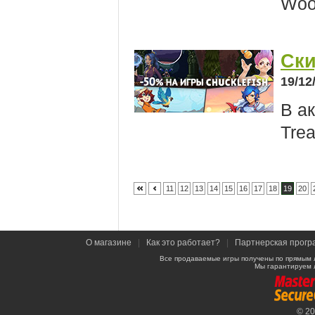
Woo
Ски
19/12
В ак
Tre
11
12
13
14
15
16
17
18
19
20
О магазине
|
Как это работает?
|
Партнерская прогр
Все продаваемые игры получены по прямым 
Мы гарантируем 
© 2