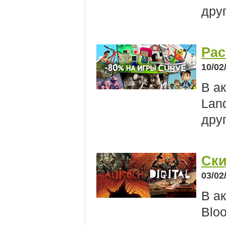
друг
Рас
10/02
В ак
Land
дру
Ски
03/02
В ак
Bloo