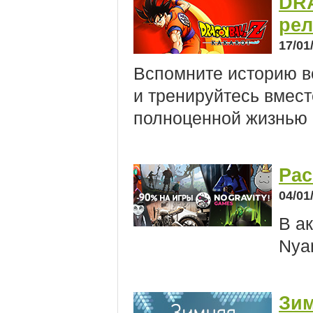
DR
рел
17/01
Вспомните историю в
и тренируйтесь вмест
полноценной жизнью 
Рас
04/01
В ак
Nya
Зим