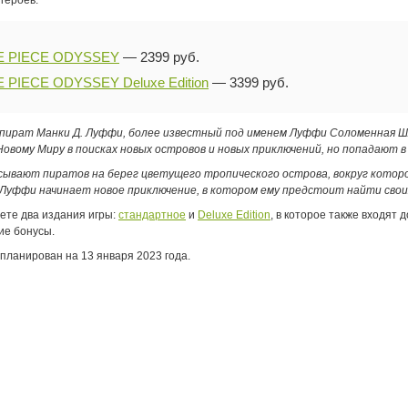
 героев.
E PIECE ODYSSEY
— 2399 руб.
 PIECE ODYSSEY Deluxe Edition
— 3399 руб.
ират Манки Д. Луффи, более известный под именем Луффи Соломенная Шл
Новому Миру в поисках новых островов и новых приключений, но попадают
ывают пиратов на берег цветущего тропического острова, вокруг котор
Луффи начинает новое приключение, в котором ему предстоит найти своих
дете два издания игры:
стандартное
и
Deluxe Edition
, в которое также входят
ие бонусы.
планирован на 13 января 2023 года.