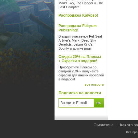
Man's Sky, Joe Danger и The
Last Campfire
Распродажа Kalypso!
Распродажа Fulqrum
Publishing!
В акции участвуют Fell Seal:
Arbiter's Mark, Deep Sky
Derelicts, серия King's
Bounty и другие игры
Скидка 20% на Плексы
+ Окраски в подарок!
Приобретите Плексы со
скидкой 20% и получайте
окраски для ваших кораблей
в подарок!
все новости
Подписка на новости
О магазине
|
Как это р
Все про