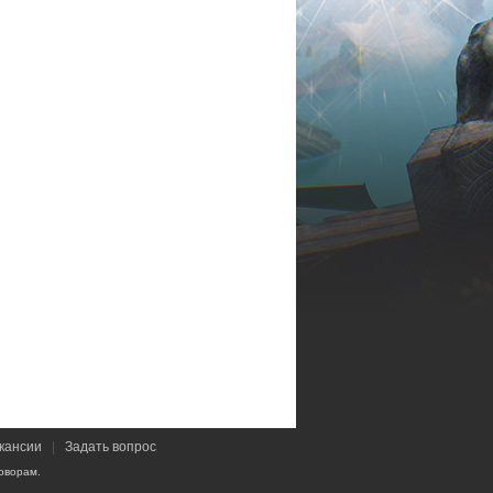
кансии
|
Задать вопрос
оворам.