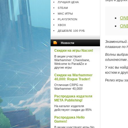
Зоро и других
ЛУЧШАЯ ЦЕНА
STEAM
MAC ИГРЫ
ON
PLAYSTATION
XBOX
ONE
ДЕШЕВЛЕ 100 РУБ
Знаменитый п
Новости
плавание по 
Скидки на игры Nacon!
Волны выбрас
В акции участвуют
одиночестве 
Warhammer: Chaosbane,
Welcome to ParadiZe и
У нас вы най
другие игры
костюм и друг
Скидки на Warhammer
40,000: Rogue Trader!
Релиз игры за
Отличная CRPG по
Warhammer 40,000!
Распродажа издателя
META Publishing!
На каталог издателя
действуют скидки до 85%
Распродажа Hello
Games!
В акции участвуют игры No