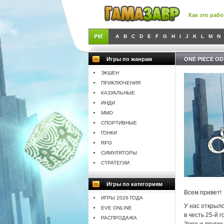
Как это рабо
A
B
C
D
E
F
G
H
I
J
K
L
M
N
Игры по жанрам
ONE PIECE OD
ЭКШЕН
ПРИКЛЮЧЕНИЯ
КАЗУАЛЬНЫЕ
ИНДИ
MMO
СПОРТИВНЫЕ
ГОНКИ
RPG
СИМУЛЯТОРЫ
СТРАТЕГИИ
Игры по категориям
Всем привет!
ИГРЫ 2026 ГОДА
У нас открыл
EVE ONLINE
в честь 25-й
РАСПРОДАЖА