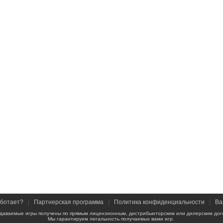
аботает?
|
Партнерская программа
|
Политика конфиденциальности
|
Ва
даваемые игры получены по прямым лицензионным, дистрибьюторским или дилерским дог
Мы гарантируем легальность получаемых вами игр.