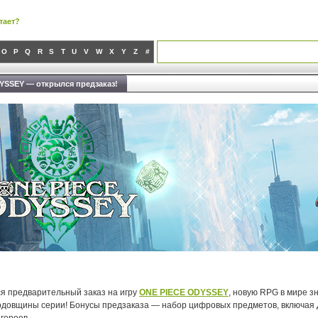
тает?
O
P
Q
R
S
T
U
V
W
X
Y
Z
#
YSSEY — открылся предзаказ!
ся предварительный заказ на игру
ONE PIECE ODYSSEY
, новую RPG в мире 
 годовщины серии! Бонусы предзаказа — набор цифровых предметов, включая