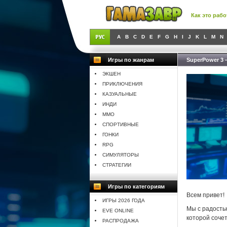
Как это рабо
A
B
C
D
E
F
G
H
I
J
K
L
M
N
Игры по жанрам
SuperPower 3 
ЭКШЕН
ПРИКЛЮЧЕНИЯ
КАЗУАЛЬНЫЕ
ИНДИ
MMO
СПОРТИВНЫЕ
ГОНКИ
RPG
СИМУЛЯТОРЫ
СТРАТЕГИИ
Игры по категориям
Всем привет!
ИГРЫ 2026 ГОДА
Мы с радость
EVE ONLINE
которой соче
РАСПРОДАЖА