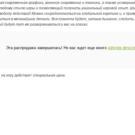
ая современная графика, военное снаряжение и техника, а также усовер
юбому стилю игры и позволяющий получить уникальный игровой опыт. Шир
вободу действий! Можно сосредоточиться на глобальной картине и, к приме
иться в мельчайшие детали. Вся планета будет, затаив дыхание, следить
й будут тут же разворачиваться у вас на глазах.
других вкус
Эта распродажа завершилась! Но вас ждет еще много
 на игру действует специальная цена.