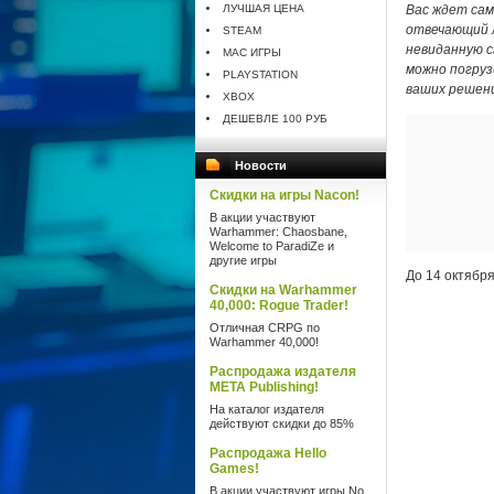
ЛУЧШАЯ ЦЕНА
Вас ждет сам
отвечающий л
STEAM
невиданную с
MAC ИГРЫ
можно погруз
PLAYSTATION
ваших решени
XBOX
ДЕШЕВЛЕ 100 РУБ
Новости
Скидки на игры Nacon!
В акции участвуют
Warhammer: Chaosbane,
Welcome to ParadiZe и
другие игры
До 14 октября
Скидки на Warhammer
40,000: Rogue Trader!
Отличная CRPG по
Warhammer 40,000!
Распродажа издателя
META Publishing!
На каталог издателя
действуют скидки до 85%
Распродажа Hello
Games!
В акции участвуют игры No