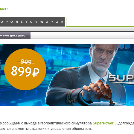
тает?
O
P
Q
R
S
T
U
V
W
X
Y
Z
#
— уже доступно!
ю сообщаем о выходе в геополитического симулятора
SuperPower 3
, долгожд
таются элементы стратегии и управления обществом.