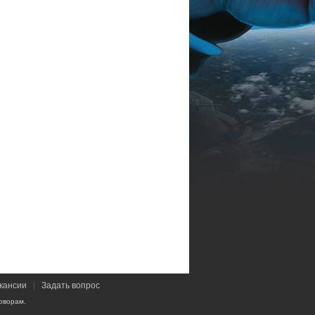
кансии
|
Задать вопрос
оворам.