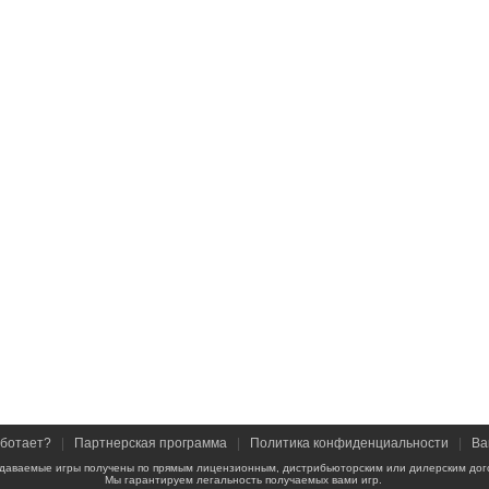
аботает?
|
Партнерская программа
|
Политика конфиденциальности
|
Ва
даваемые игры получены по прямым лицензионным, дистрибьюторским или дилерским дог
Мы гарантируем легальность получаемых вами игр.