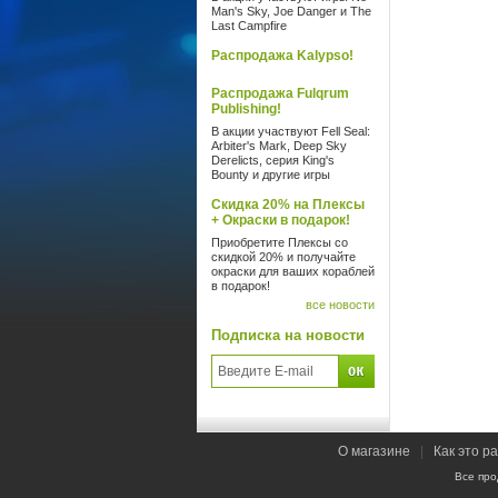
Man's Sky, Joe Danger и The
Last Campfire
Распродажа Kalypso!
Распродажа Fulqrum
Publishing!
В акции участвуют Fell Seal:
Arbiter's Mark, Deep Sky
Derelicts, серия King's
Bounty и другие игры
Скидка 20% на Плексы
+ Окраски в подарок!
Приобретите Плексы со
скидкой 20% и получайте
окраски для ваших кораблей
в подарок!
все новости
Подписка на новости
О магазине
|
Как это р
Все про