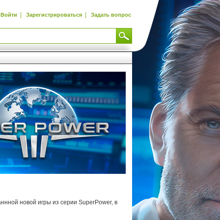
|
|
Войти
Зарегистрироваться
Задать вопрос
аннной новой игры из серии SuperPower, в