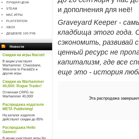
ЛУЧШАЯ ЦЕНА
и дополнения для неё!
STEAM
MAC ИГРЫ
Graveyard Keeper - са
PLAYSTATION
XBOX
кладбища этого года. 
ДЕШЕВЛЕ 100 РУБ
сэкономить, развивай 
Новости
ценный ресурс не пропа
Скидки на игры Nacon!
капитализм, где все с
В акции участвуют
Warhammer: Chaosbane,
Welcome to ParadiZe и
еще это - история люб
другие игры
Скидки на Warhammer
40,000: Rogue Trader!
Отличная CRPG по
Warhammer 40,000!
Эта распродажа завершил
Распродажа издателя
META Publishing!
На каталог издателя
действуют скидки до 85%
Распродажа Hello
Games!
В акции участвуют игры No