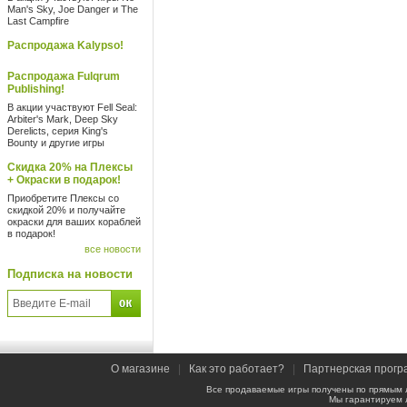
Man's Sky, Joe Danger и The
Last Campfire
Распродажа Kalypso!
Распродажа Fulqrum
Publishing!
В акции участвуют Fell Seal:
Arbiter's Mark, Deep Sky
Derelicts, серия King's
Bounty и другие игры
Скидка 20% на Плексы
+ Окраски в подарок!
Приобретите Плексы со
скидкой 20% и получайте
окраски для ваших кораблей
в подарок!
все новости
Подписка на новости
О магазине
|
Как это работает?
|
Партнерская прогр
Все продаваемые игры получены по прямым 
Мы гарантируем 