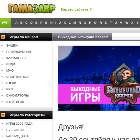
Как это работает?
A
B
C
D
E
F
G
H
I
J
K
L
M
N
O
P
Q
R
S
T
U
V
W
X
Y
Игры по жанрам
Выходные Graveyard Keeper!
ЭКШЕН
ПРИКЛЮЧЕНИЯ
КАЗУАЛЬНЫЕ
ИНДИ
MMO
СПОРТИВНЫЕ
ГОНКИ
RPG
СИМУЛЯТОРЫ
СТРАТЕГИИ
Игры по категориям
ИГРЫ 2026 ГОДА
Друзья!
EVE ONLINE
РАСПРОДАЖА
До 20 сентября у нас д