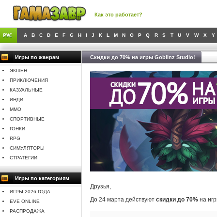
Как это работает?
A
B
C
D
E
F
G
H
I
J
K
L
M
N
O
P
Q
R
S
T
U
V
W
X
Y
Игры по жанрам
Скидки до 70% на игры Goblinz Studio!
ЭКШЕН
ПРИКЛЮЧЕНИЯ
КАЗУАЛЬНЫЕ
ИНДИ
MMO
СПОРТИВНЫЕ
ГОНКИ
RPG
СИМУЛЯТОРЫ
СТРАТЕГИИ
Игры по категориям
Друзья,
ИГРЫ 2026 ГОДА
До 24 марта действуют
скидки до 70%
на иг
EVE ONLINE
РАСПРОДАЖА