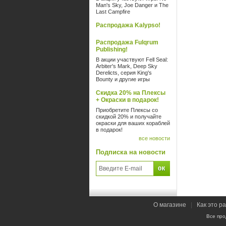
Man's Sky, Joe Danger и The
Last Campfire
Распродажа Kalypso!
Распродажа Fulqrum
Publishing!
В акции участвуют Fell Seal:
Arbiter's Mark, Deep Sky
Derelicts, серия King's
Bounty и другие игры
Скидка 20% на Плексы
+ Окраски в подарок!
Приобретите Плексы со
скидкой 20% и получайте
окраски для ваших кораблей
в подарок!
все новости
Подписка на новости
О магазине
|
Как это р
Все про