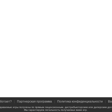
аботает?
|
Партнерская программа
|
Политика конфиденциальности
|
Ва
даваемые игры получены по прямым лицензионным, дистрибьюторским или дилерским дог
Мы гарантируем легальность получаемых вами игр.