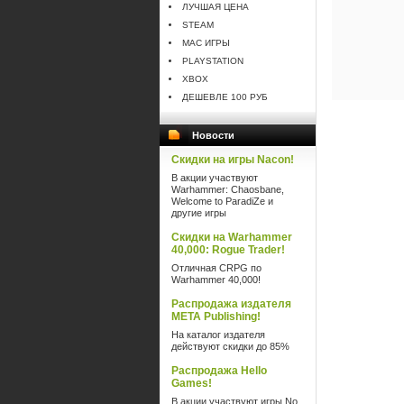
ЛУЧШАЯ ЦЕНА
STEAM
MAC ИГРЫ
PLAYSTATION
XBOX
ДЕШЕВЛЕ 100 РУБ
Новости
Скидки на игры Nacon!
В акции участвуют
Warhammer: Chaosbane,
Welcome to ParadiZe и
другие игры
Скидки на Warhammer
40,000: Rogue Trader!
Отличная CRPG по
Warhammer 40,000!
Распродажа издателя
META Publishing!
На каталог издателя
действуют скидки до 85%
Распродажа Hello
Games!
В акции участвуют игры No