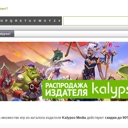
тает?
O
P
Q
R
S
T
U
V
W
X
Y
Z
#
alypso!
а множество игр из каталога издателя
Kalypso Media
действуют
скидки до 90