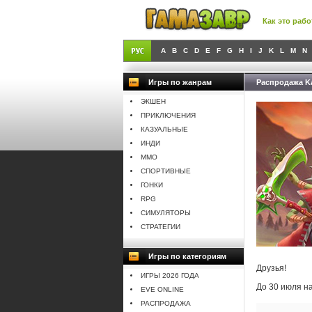
Как это рабо
A
B
C
D
E
F
G
H
I
J
K
L
M
N
Игры по жанрам
Распродажа K
ЭКШЕН
ПРИКЛЮЧЕНИЯ
КАЗУАЛЬНЫЕ
ИНДИ
MMO
СПОРТИВНЫЕ
ГОНКИ
RPG
СИМУЛЯТОРЫ
СТРАТЕГИИ
Игры по категориям
Друзья!
ИГРЫ 2026 ГОДА
До 30 июля н
EVE ONLINE
РАСПРОДАЖА