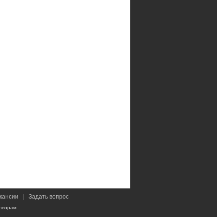
кансии
|
Задать вопрос
оворам.