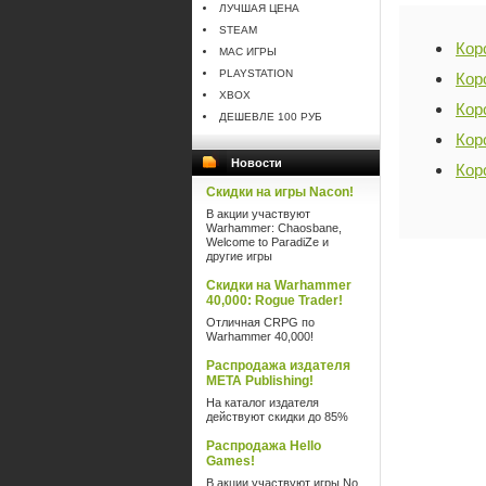
ЛУЧШАЯ ЦЕНА
STEAM
Кор
MAC ИГРЫ
PLAYSTATION
Кор
XBOX
Кор
ДЕШЕВЛЕ 100 РУБ
Кор
Новости
Кор
Скидки на игры Nacon!
В акции участвуют
Warhammer: Chaosbane,
Welcome to ParadiZe и
другие игры
Скидки на Warhammer
40,000: Rogue Trader!
Отличная CRPG по
Warhammer 40,000!
Распродажа издателя
META Publishing!
На каталог издателя
действуют скидки до 85%
Распродажа Hello
Games!
В акции участвуют игры No