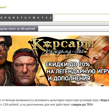
тает?
O
P
Q
R
S
T
U
V
W
X
Y
Z
#
дому свое» за 159 рублей
е отличную возможность вспомнить культовую пиратскую ролевую игру «
Корс
го 159 рублей, а на дополнения для неё действуют
скидки до 70%
!