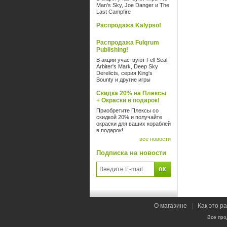
Man's Sky, Joe Danger и The
Last Campfire
Распродажа Kalypso!
Распродажа Fulqrum
Publishing!
В акции участвуют Fell Seal:
Arbiter's Mark, Deep Sky
Derelicts, серия King's
Bounty и другие игры
Скидка 20% на Плексы
+ Окраски в подарок!
Приобретите Плексы со
скидкой 20% и получайте
окраски для ваших кораблей
в подарок!
все новости
Подписка на новости
О магазине
|
Как это р
Все про