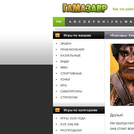
Как это рабо
A
B
C
D
E
F
G
H
I
J
K
L
M
N
Игры по жанрам
«Корсары: Каж
ЭКШЕН
ПРИКЛЮЧЕНИЯ
КАЗУАЛЬНЫЕ
ИНДИ
MMO
СПОРТИВНЫЕ
ГОНКИ
RPG
СИМУЛЯТОРЫ
СТРАТЕГИИ
Игры по категориям
Друзья!
ИГРЫ 2026 ГОДА
Не пропустит
EVE ONLINE
она стоит все
РАСПРОДАЖА