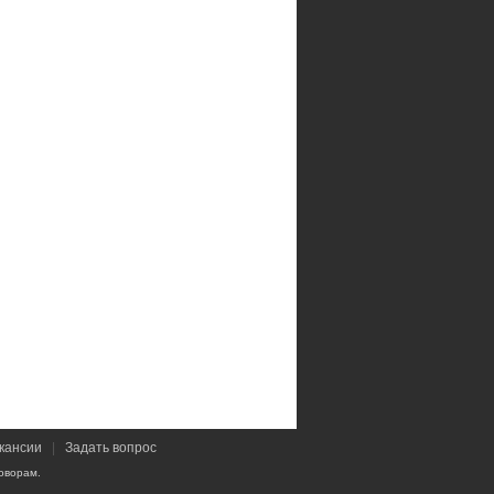
кансии
|
Задать вопрос
оворам.