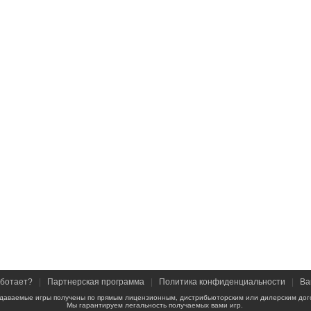
аботает?
|
Партнерская программа
|
Политика конфиденциальности
|
Ва
даваемые игры получены по прямым лицензионным, дистрибьюторским или дилерским дог
Мы гарантируем легальность получаемых вами игр.