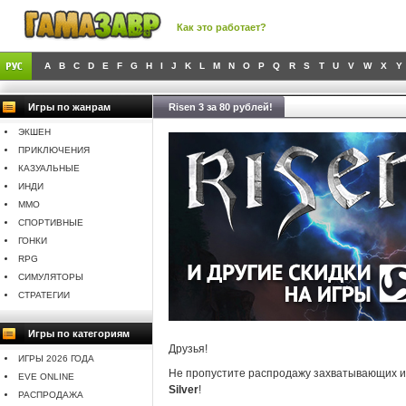
Как это работает?
A
B
C
D
E
F
G
H
I
J
K
L
M
N
O
P
Q
R
S
T
U
V
W
X
Y
Игры по жанрам
Risen 3 за 80 рублей!
ЭКШЕН
ПРИКЛЮЧЕНИЯ
КАЗУАЛЬНЫЕ
ИНДИ
MMO
СПОРТИВНЫЕ
ГОНКИ
RPG
СИМУЛЯТОРЫ
СТРАТЕГИИ
Игры по категориям
Друзья!
ИГРЫ 2026 ГОДА
Не пропустите распродажу захватывающих и
EVE ONLINE
Silver
!
РАСПРОДАЖА