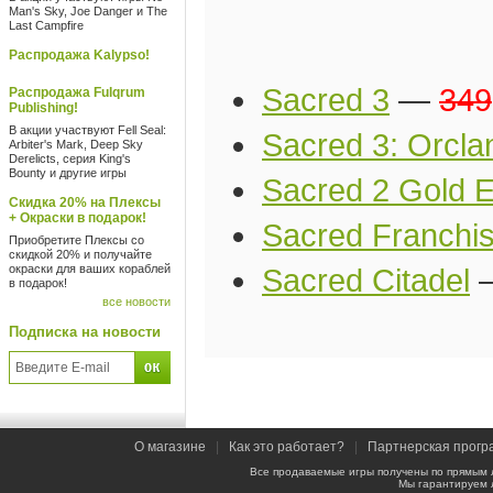
Man's Sky, Joe Danger и The
Last Campfire
Распродажа Kalypso!
Sacred 3
—
349
Распродажа Fulqrum
Publishing!
В акции участвуют Fell Seal:
Sacred 3: Orcla
Arbiter's Mark, Deep Sky
Derelicts, серия King's
Bounty и другие игры
Sacred 2 Gold E
Скидка 20% на Плексы
+ Окраски в подарок!
Sacred Franchi
Приобретите Плексы со
скидкой 20% и получайте
окраски для ваших кораблей
Sacred Citadel
в подарок!
все новости
Подписка на новости
О магазине
|
Как это работает?
|
Партнерская прогр
Все продаваемые игры получены по прямым 
Мы гарантируем 