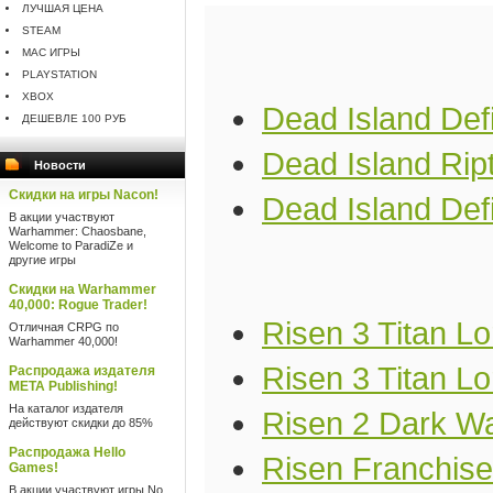
ЛУЧШАЯ ЦЕНА
STEAM
MAC ИГРЫ
PLAYSTATION
XBOX
Dead Island Defi
ДЕШЕВЛЕ 100 РУБ
Dead Island Ript
Новости
Скидки на игры Nacon!
Dead Island Defi
В акции участвуют
Warhammer: Chaosbane,
Welcome to ParadiZe и
другие игры
Скидки на Warhammer
40,000: Rogue Trader!
Risen 3 Titan L
Отличная CRPG по
Warhammer 40,000!
Risen 3 Titan Lo
Распродажа издателя
META Publishing!
На каталог издателя
Risen 2 Dark W
действуют скидки до 85%
Распродажа Hello
Risen Franchis
Games!
В акции участвуют игры No