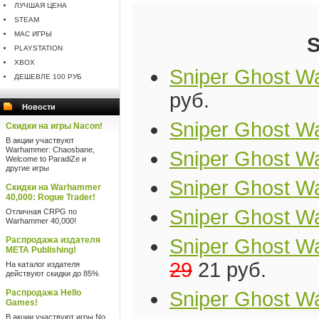
ЛУЧШАЯ ЦЕНА
STEAM
MAC ИГРЫ
S
PLAYSTATION
XBOX
Sniper Ghost Wa
ДЕШЕВЛЕ 100 РУБ
руб.
Новости
Sniper Ghost Wa
Скидки на игры Nacon!
В акции участвуют
Warhammer: Chaosbane,
Sniper Ghost Wa
Welcome to ParadiZe и
другие игры
Sniper Ghost Warr
Скидки на Warhammer
40,000: Rogue Trader!
Sniper Ghost W
Отличная CRPG по
Warhammer 40,000!
Распродажа издателя
Sniper Ghost Wa
META Publishing!
29
21 руб.
На каталог издателя
действуют скидки до 85%
Распродажа Hello
Sniper Ghost Wa
Games!
В акции участвуют игры No