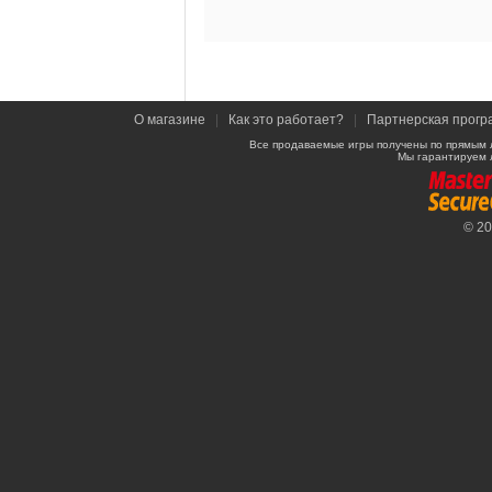
О магазине
|
Как это работает?
|
Партнерская прогр
Все продаваемые игры получены по прямым 
Мы гарантируем 
© 2