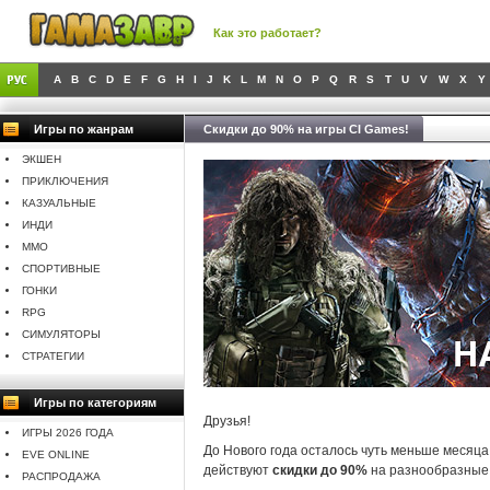
Как это работает?
A
B
C
D
E
F
G
H
I
J
K
L
M
N
O
P
Q
R
S
T
U
V
W
X
Y
Игры по жанрам
Скидки до 90% на игры CI Games!
ЭКШЕН
ПРИКЛЮЧЕНИЯ
КАЗУАЛЬНЫЕ
ИНДИ
MMO
СПОРТИВНЫЕ
ГОНКИ
RPG
СИМУЛЯТОРЫ
СТРАТЕГИИ
Игры по категориям
Друзья!
ИГРЫ 2026 ГОДА
До Нового года осталось чуть меньше месяца,
EVE ONLINE
действуют
скидки до 90%
на разнообразные
РАСПРОДАЖА