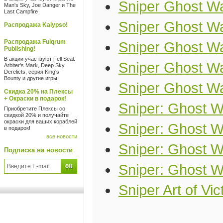
Sniper Ghost Wa
Man's Sky, Joe Danger и The
Last Campfire
Sniper Ghost War
Распродажа Kalypso!
Распродажа Fulqrum
Sniper Ghost Wa
Publishing!
В акции участвуют Fell Seal:
Sniper Ghost War
Arbiter's Mark, Deep Sky
Derelicts, серия King's
Bounty и другие игры
Sniper Ghost Wa
Скидка 20% на Плексы
+ Окраски в подарок!
Sniper: Ghost Wa
Приобретите Плексы со
скидкой 20% и получайте
окраски для ваших кораблей
Sniper: Ghost W
в подарок!
все новости
Sniper: Ghost Wa
Подписка на новости
Sniper: Ghost Wa
Sniper Art of Vic