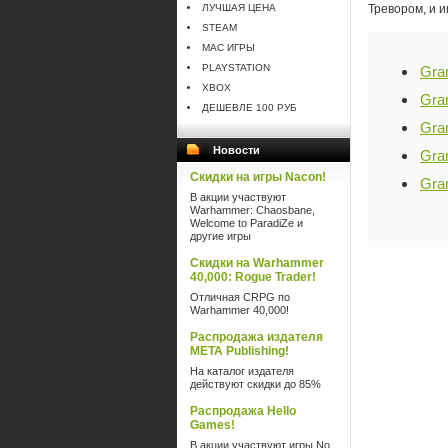
ЛУЧШАЯ ЦЕНА
Тревором, и и
STEAM
MAC ИГРЫ
PLAYSTATION
Gran
XBOX
Gra
ДЕШЕВЛЕ 100 РУБ
Gra
Новости
Gra
Скидки на игры Nacon!
Gran
В акции участвуют
Warhammer: Chaosbane,
Welcome to ParadiZe и
другие игры
Скидки на Warhammer
40,000: Rogue Trader!
Отличная CRPG по
Warhammer 40,000!
Распродажа издателя
META Publishing!
На каталог издателя
действуют скидки до 85%
Распродажа Hello
Games!
В акции участвуют игры No