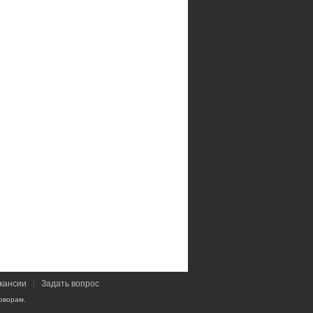
кансии
|
Задать вопрос
оворам.