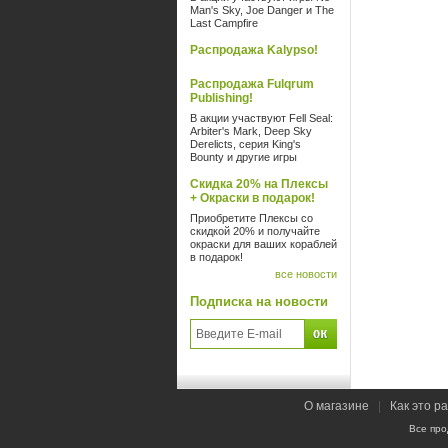
Man's Sky, Joe Danger и The
Last Campfire
Распродажа Kalypso!
Распродажа Fulqrum
Publishing!
В акции участвуют Fell Seal:
Arbiter's Mark, Deep Sky
Derelicts, серия King's
Bounty и другие игры
Скидка 20% на Плексы
+ Окраски в подарок!
Приобретите Плексы со
скидкой 20% и получайте
окраски для ваших кораблей
в подарок!
все новости
Подписка на новости
О магазине
|
Как это р
Все про