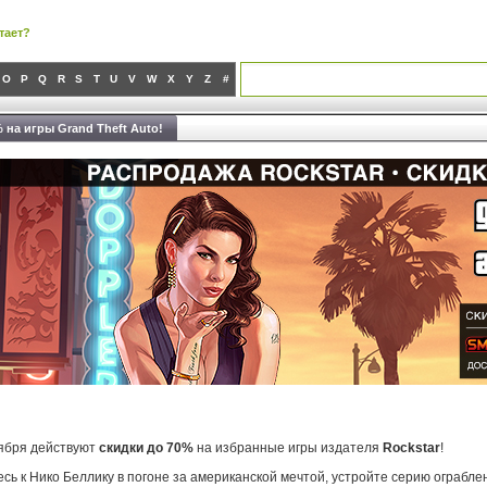
тает?
O
P
Q
R
S
T
U
V
W
X
Y
Z
#
 на игры Grand Theft Auto!
оября действуют
скидки до 70%
на избранные игры издателя
Rockstar
!
сь к Нико Беллику в погоне за американской мечтой, устройте серию ограбле