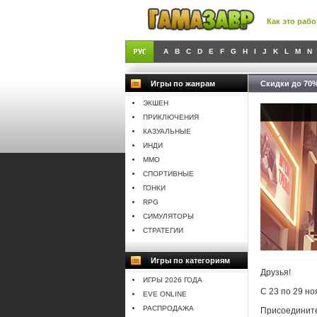
Как это рабо
A
B
C
D
E
F
G
H
I
J
K
L
M
N
Игры по жанрам
Скидки до 70%
ЭКШЕН
ПРИКЛЮЧЕНИЯ
КАЗУАЛЬНЫЕ
ИНДИ
MMO
СПОРТИВНЫЕ
ГОНКИ
RPG
СИМУЛЯТОРЫ
СТРАТЕГИИ
Игры по категориям
Друзья!
ИГРЫ 2026 ГОДА
С 23 по 29 н
EVE ONLINE
РАСПРОДАЖА
Присоедините