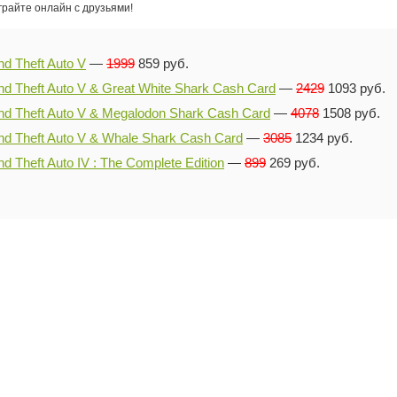
грайте онлайн с друзьями!
d Theft Auto V
—
1999
859 руб.
nd Theft Auto V & Great White Shark Cash Card
—
2429
1093 руб.
nd Theft Auto V & Megalodon Shark Cash Card
—
4078
1508 руб.
nd Theft Auto V & Whale Shark Cash Card
—
3085
1234 руб.
d Theft Auto IV : The Complete Edition
—
899
269 руб.