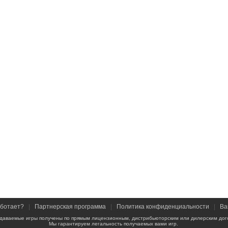
аботает?
|
Партнерская программа
|
Политика конфиденциальности
|
Ва
даваемые игры получены по прямым лицензионным, дистрибьюторским или дилерским дог
Мы гарантируем легальность получаемых вами игр.