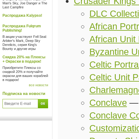
Crusader Kings 
Man's Sky, Joe Danger и The
Last Campfire
DLC Collect
Распродажа Kalypso!
African Portr
Распродажа Fulqrum
Publishing!
African Unit
В акции участвуют Fell Seal:
Arbiter's Mark, Deep Sky
Derelicts, серия King's
Bounty и другие игры
Byzantine U
Скидка 20% на Плексы
+ Окраски в подарок!
Celtic Portra
Приобретите Плексы со
скидкой 20% и получайте
Celtic Unit 
окраски для ваших кораблей
в подарок!
все новости
Charlemagn
Подписка на новости
Conclave
Conclave Co
Customizati