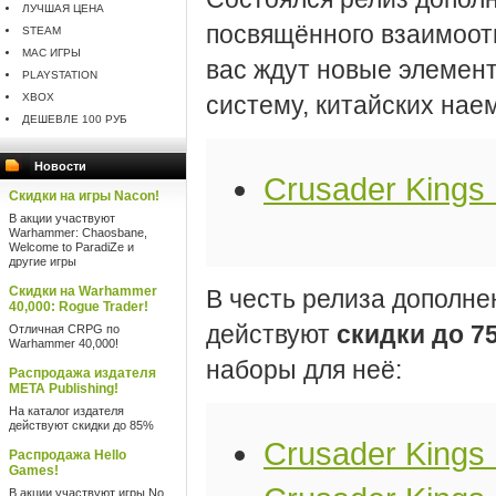
ЛУЧШАЯ ЦЕНА
посвящённого взаимоот
STEAM
MAC ИГРЫ
вас ждут новые элемен
PLAYSTATION
XBOX
систему, китайских наем
ДЕШЕВЛЕ 100 РУБ
Новости
Crusader Kings 
Скидки на игры Nacon!
В акции участвуют
Warhammer: Chaosbane,
Welcome to ParadiZe и
другие игры
Скидки на Warhammer
В честь релиза дополне
40,000: Rogue Trader!
действуют
скидки до 7
Отличная CRPG по
Warhammer 40,000!
наборы для неё:
Распродажа издателя
META Publishing!
На каталог издателя
действуют скидки до 85%
Crusader Kings I
Распродажа Hello
Games!
В акции участвуют игры No