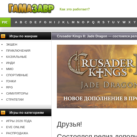
Как это работает?
A
B
C
D
E
F
G
H
I
J
K
L
M
N
O
P
Q
R
S
T
U
V
W
X
Y
Игры по жанрам
Crusader Kings II: Jade Dragon — состоялся рел
ЭКШЕН
ПРИКЛЮЧЕНИЯ
КАЗУАЛЬНЫЕ
ИНДИ
MMO
СПОРТИВНЫЕ
ГОНКИ
RPG
СИМУЛЯТОРЫ
СТРАТЕГИИ
Игры по категориям
ИГРЫ 2026 ГОДА
Друзья!
EVE ONLINE
РАСПРОДАЖА
Состоялся релиз допол