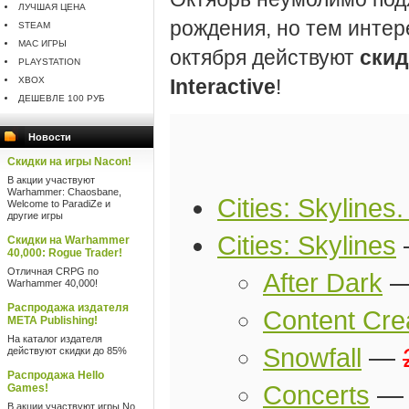
ЛУЧШАЯ ЦЕНА
рождения, но тем интер
STEAM
MAC ИГРЫ
октября действуют
скид
PLAYSTATION
XBOX
Interactive
!
ДЕШЕВЛЕ 100 РУБ
Новости
Скидки на игры Nacon!
В акции участвуют
Warhammer: Chaosbane,
Cities: Skylines
Welcome to ParadiZe и
другие игры
Cities: Skylines
Скидки на Warhammer
40,000: Rogue Trader!
Отличная CRPG по
After Dark
Warhammer 40,000!
Распродажа издателя
Content Cre
META Publishing!
На каталог издателя
Snowfall
—
действуют скидки до 85%
Распродажа Hello
Concerts
Games!
В акции участвуют игры No