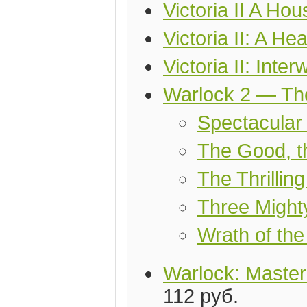
Victoria II A Ho
Victoria II: A He
Victoria II: Int
Warlock 2 — Th
Spectacular
The Good, t
The Thrilling
Three Migh
Wrath of th
Warlock: Master
112 руб.