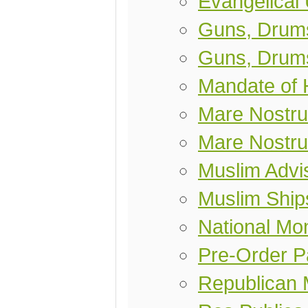
Evangelical
Guns, Drums
Guns, Drums
Mandate of
Mare Nostr
Mare Nostr
Muslim Advis
Muslim Ship
National Mo
Pre-Order P
Republican 