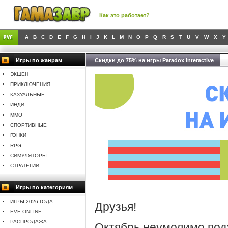
Как это работает?
A
B
C
D
E
F
G
H
I
J
K
L
M
N
O
P
Q
R
S
T
U
V
W
X
Y
Игры по жанрам
Скидки до 75% на игры Paradox Interactive
ЭКШЕН
ПРИКЛЮЧЕНИЯ
КАЗУАЛЬНЫЕ
ИНДИ
MMO
СПОРТИВНЫЕ
ГОНКИ
RPG
СИМУЛЯТОРЫ
СТРАТЕГИИ
Игры по категориям
ИГРЫ 2026 ГОДА
Друзья!
EVE ONLINE
РАСПРОДАЖА
Октябрь неумолимо подх