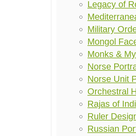
Legacy of 
Mediterranea
Military Ord
Mongol Fac
Monks & My
Norse Portra
Norse Unit 
Orchestral 
Rajas of Ind
Ruler Desig
Russian Port