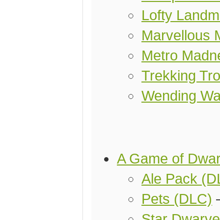
Lofty Landm
Marvellous 
Metro Madn
Trekking Tro
Wending Wa
A Game of Dwa
Ale Pack (D
Pets (DLC)
Star Dwarve