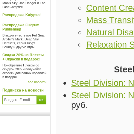
Man's Sky, Joe Danger и The
Content Cre
Last Campfire
Распродажа Kalypso!
Mass Transi
Распродажа Fulqrum
Publishing!
Natural Disa
В акции участвуют Fell Seal:
Arbiter's Mark, Deep Sky
Relaxation S
Derelicts, серия King's
Bounty и другие игры
Скидка 20% на Плексы
+ Окраски в подарок!
Приобретите Плексы со
Stee
скидкой 20% и получайте
окраски для ваших кораблей
в подарок!
Steel Division:
все новости
Подписка на новости
Steel Division:
руб.