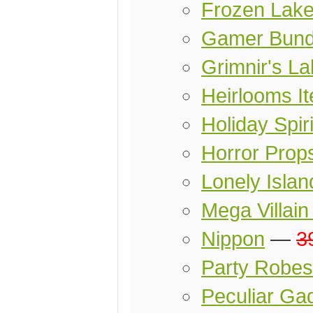
Frozen Lak
Gamer Bund
Grimnir's L
Heirlooms I
Holiday Spir
Horror Prop
Lonely Islan
Mega Villai
Nippon
—
3
Party Robes
Peculiar Ga