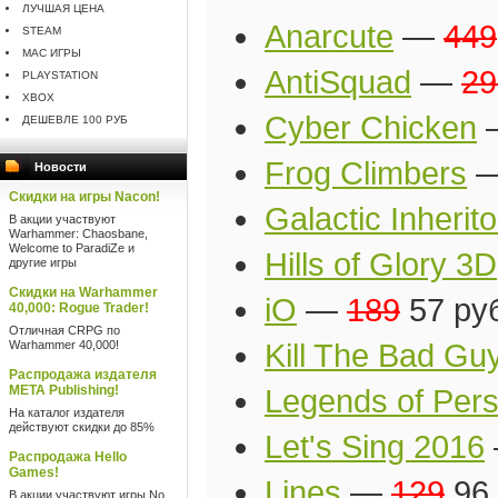
ЛУЧШАЯ ЦЕНА
Anarcute
—
449
STEAM
MAC ИГРЫ
AntiSquad
—
29
PLAYSTATION
XBOX
Cyber Chicken
ДЕШЕВЛЕ 100 РУБ
Frog Climbers
Новости
Скидки на игры Nacon!
Galactic Inherito
В акции участвуют
Warhammer: Chaosbane,
Welcome to ParadiZe и
Hills of Glory 3D
другие игры
Скидки на Warhammer
iO
—
189
57 ру
40,000: Rogue Trader!
Отличная CRPG по
Warhammer 40,000!
Kill The Bad Gu
Распродажа издателя
META Publishing!
Legends of Pers
На каталог издателя
действуют скидки до 85%
Let's Sing 2016
Распродажа Hello
Games!
Lines
—
129
96 
В акции участвуют игры No