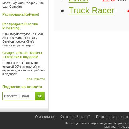
Man's Sky, Joe Danger и The
Last Campfire
Truck Racer
—
Распродажа Kalypso!
Распродажа Fulqrum
Publishing!
В акции участвуют Fell Seal:
Arbiter's Mark, Deep Sky
Derelicts, серия King's
Bounty и другие игры
Скидка 20% на Плексы
+ Окраски в подарок!
Приобретите Плексы со
скидкой 20% и получайте
окраски для ваших кораблей
в подарок!
все новости
Подписка на новости
О магазине
|
Как это работает?
|
Партнерская прогр
Все продаваемые игры получены по прямым 
Мы гарантируем 