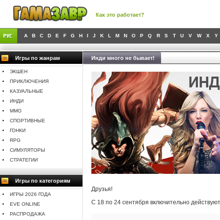
Как это работает?
A
B
C
D
E
F
G
H
I
J
K
L
M
N
O
P
Q
R
S
T
U
V
W
X
Y
Игры по жанрам
Инди много не бывает!
ЭКШЕН
ПРИКЛЮЧЕНИЯ
КАЗУАЛЬНЫЕ
ИНДИ
MMO
СПОРТИВНЫЕ
ГОНКИ
RPG
СИМУЛЯТОРЫ
СТРАТЕГИИ
Игры по категориям
Друзья!
ИГРЫ 2026 ГОДА
С 18 по 24 сентября включительно действую
EVE ONLINE
РАСПРОДАЖА