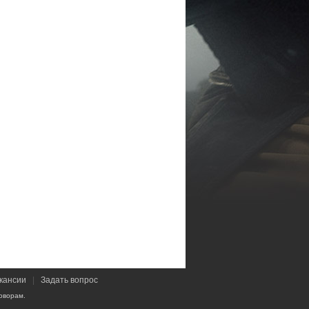
кансии
|
Задать вопрос
оворам.