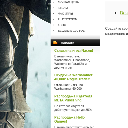
ЛУЧШАЯ ЦЕНА
STEAM
Dest
MAC ИГРЫ
PLAYSTATION
XBOX
Создайте сво
ДЕШЕВЛЕ 100 РУБ
снаряжение и
Новости
Скидки на игры Nacon!
В акции участвуют
Warhammer: Chaosbane,
Welcome to ParadiZe и
другие игры
Скидки на Warhammer
40,000: Rogue Trader!
Отличная CRPG по
Warhammer 40,000!
Распродажа издателя
META Publishing!
На каталог издателя
действуют скидки до 85%
Распродажа Hello
Games!
В акции участвуют игры No