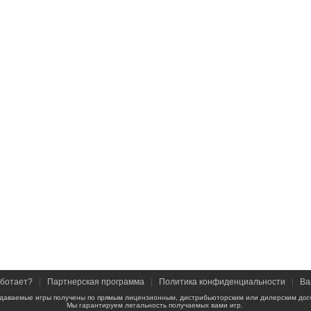
аботает?
|
Партнерская программа
|
Политика конфиденциальности
|
Ва
даваемые игры получены по прямым лицензионным, дистрибьюторским или дилерским дог
Мы гарантируем легальность получаемых вами игр.