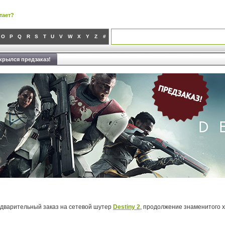
тает?
O
P
Q
R
S
T
U
V
W
X
Y
Z
#
ткрылся предзаказ!
дварительный заказ на сетевой шутер
Destiny 2
, продолжение знаменитого х