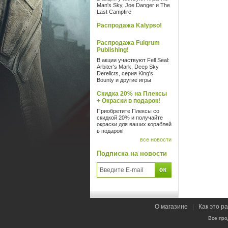
Man's Sky, Joe Danger и The
Last Campfire
Распродажа Kalypso!
Распродажа Fulqrum
Publishing!
В акции участвуют Fell Seal:
Arbiter's Mark, Deep Sky
Derelicts, серия King's
Bounty и другие игры
Скидка 20% на Плексы
+ Окраски в подарок!
Приобретите Плексы со
скидкой 20% и получайте
окраски для ваших кораблей
в подарок!
все новости
Подписка на новости
О магазине
|
Как это р
Все про