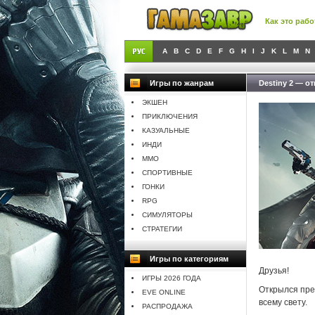
Как это рабо
A
B
C
D
E
F
G
H
I
J
K
L
M
N
Игры по жанрам
Destiny 2 — о
ЭКШЕН
ПРИКЛЮЧЕНИЯ
КАЗУАЛЬНЫЕ
ИНДИ
MMO
СПОРТИВНЫЕ
ГОНКИ
RPG
СИМУЛЯТОРЫ
СТРАТЕГИИ
Игры по категориям
Друзья!
ИГРЫ 2026 ГОДА
Открылся пре
EVE ONLINE
всему свету.
РАСПРОДАЖА