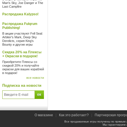
Man's Sky, Joe Danger и The
Last Campfire
Распродажа Kalypso!
Распродажа Fulqrum
Publishing!
В акции участвуют Fell Seal:
Arbiter's Mark, Deep Sky
Derelicts, серия King's
Bounty и другие игры
Скидка 20% на Плексы
+ Окраски в подарок!
Приобретите Плексы со
скидкой 20% и получайте
окраски для ваших кораблей
в подарок!
все новости
Подписка на новости
О магазине
|
Как это работает?
|
Партнерская прогр
Все продаваемые игры получены по прямым 
Мы гарантируем 