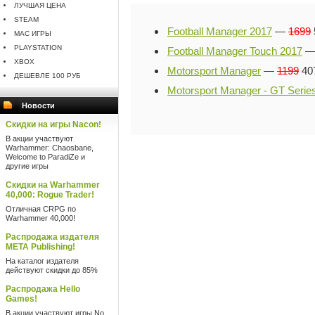
ЛУЧШАЯ ЦЕНА
STEAM
Football Manager 2017
—
1699
MAC ИГРЫ
PLAYSTATION
Football Manager Touch 2017
XBOX
Motorsport Manager
—
1199
407
ДЕШЕВЛЕ 100 РУБ
Motorsport Manager - GT Serie
Новости
Скидки на игры Nacon!
В акции участвуют
Warhammer: Chaosbane,
Welcome to ParadiZe и
другие игры
Скидки на Warhammer
40,000: Rogue Trader!
Отличная CRPG по
Warhammer 40,000!
Распродажа издателя
META Publishing!
На каталог издателя
действуют скидки до 85%
Распродажа Hello
Games!
В акции участвуют игры No