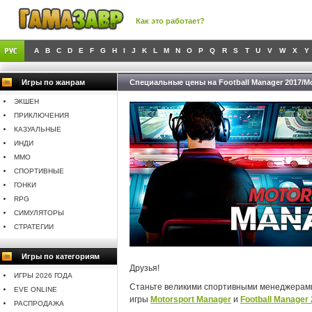
Как это работает?
A
B
C
D
E
F
G
H
I
J
K
L
M
N
O
P
Q
R
S
T
U
V
W
X
Y
Игры по жанрам
Специальные цены на Football Manager 2017/Mo
ЭКШЕН
ПРИКЛЮЧЕНИЯ
КАЗУАЛЬНЫЕ
ИНДИ
MMO
СПОРТИВНЫЕ
ГОНКИ
RPG
СИМУЛЯТОРЫ
СТРАТЕГИИ
Игры по категориям
Друзья!
ИГРЫ 2026 ГОДА
Станьте великими спортивными менеджерами!
EVE ONLINE
игры
Motorsport Manager
и
Football Manager
РАСПРОДАЖА