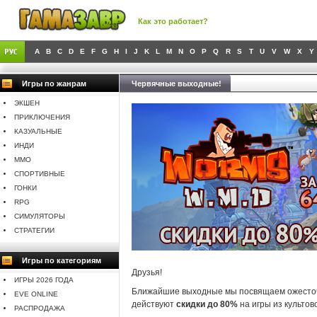
Как это работает?
A
B
C
D
E
F
G
H
I
J
K
L
M
N
O
P
Q
R
S
T
U
V
W
X
Y
Игры по жанрам
Червячные выходные!
ЭКШЕН
ПРИКЛЮЧЕНИЯ
КАЗУАЛЬНЫЕ
ИНДИ
MMO
СПОРТИВНЫЕ
ГОНКИ
RPG
СИМУЛЯТОРЫ
СТРАТЕГИИ
Игры по категориям
Друзья!
ИГРЫ 2026 ГОДА
Ближайшие выходные мы посвящаем ожесточ
EVE ONLINE
действуют
скидки до 80%
на игры из культо
РАСПРОДАЖА