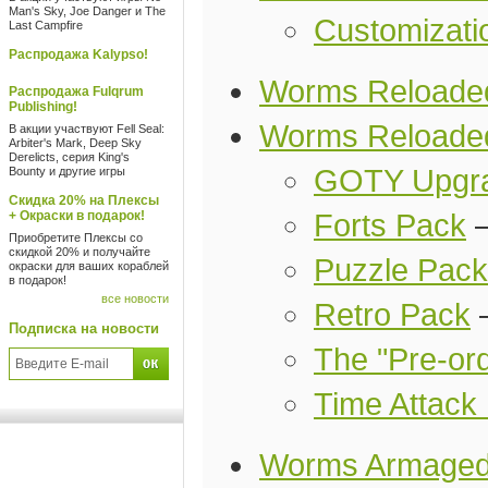
Man's Sky, Joe Danger и The
Customizati
Last Campfire
Распродажа Kalypso!
Worms Reloaded
Распродажа Fulqrum
Publishing!
Worms Reloade
В акции участвуют Fell Seal:
Arbiter's Mark, Deep Sky
Derelicts, серия King's
GOTY Upgr
Bounty и другие игры
Скидка 20% на Плексы
+ Окраски в подарок!
Forts Pack
Приобретите Плексы со
скидкой 20% и получайте
Puzzle Pack
окраски для ваших кораблей
в подарок!
все новости
Retro Pack
Подписка на новости
The "Pre-or
Time Attack
Worms Armage