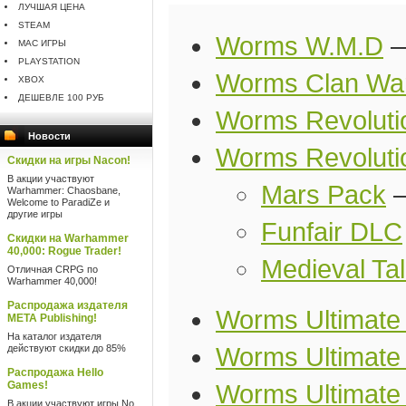
ЛУЧШАЯ ЦЕНА
STEAM
Worms W.M.D
MAC ИГРЫ
PLAYSTATION
Worms Clan Wa
XBOX
ДЕШЕВЛЕ 100 РУБ
Worms Revolutio
Новости
Worms Revoluti
Скидки на игры Nacon!
В акции участвуют
Mars Pack
Warhammer: Chaosbane,
Welcome to ParadiZe и
другие игры
Funfair DLC
Скидки на Warhammer
40,000: Rogue Trader!
Medieval Ta
Отличная CRPG по
Warhammer 40,000!
Распродажа издателя
Worms Ultimate
META Publishing!
На каталог издателя
действуют скидки до 85%
Worms Ultimate
Распродажа Hello
Games!
Worms Ultimat
В акции участвуют игры No