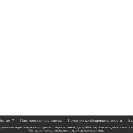
аботает?
|
Партнерская программа
|
Политика конфиденциальности
|
Ва
даваемые игры получены по прямым лицензионным, дистрибьюторским или дилерским дог
Мы гарантируем легальность получаемых вами игр.