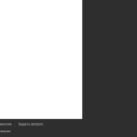
кансии
|
Задать вопрос
оворам.