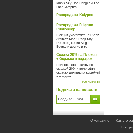
Man's Sky, Joe Danger и The
Last Campfire
Распродажа Kalypso!
Распродажа Fulqrum
Publishing!
В акции участвуют Fell Seal:
Arbiter's Mark, Deep Sky
Derelicts, серия King's
Bounty и другие игры
Скидка 20% на Плексы
+ Окраски в подарок!
Приобретите Плексы со
скидкой 20% и получайте
окраски для ваших кораблей
в подарок!
все новости
Подписка на новости
О магазине
|
Как это р
Все про