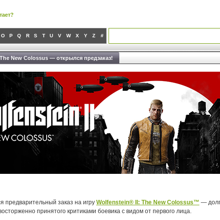
тает?
O
P
Q
R
S
T
U
V
W
X
Y
Z
#
I: The New Colossus — открылся предзаказ!
ся предварительный заказ на игру
Wolfenstein® II: The New Colossus™
— дол
 восторженно принятого критиками боевика с видом от первого лица.