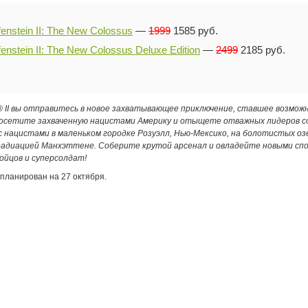
enstein II: The New Colossus
—
1999
1585 руб.
enstein II: The New Colossus Deluxe Edition
—
2499
2185 руб.
n® II вы отправитесь в новое захватывающее приключение, ставшее возмож
посетите захваченную нацистами Америку и отыщете отважных лидеров с
 нацистами в маленьком городке Розуэлл, Нью-Мексико, на болотистых озе
радиацией Манхэттене. Соберите крутой арсенал и овладейте новыми сп
ойцов и суперсолдат!
апланирован на 27 октября.