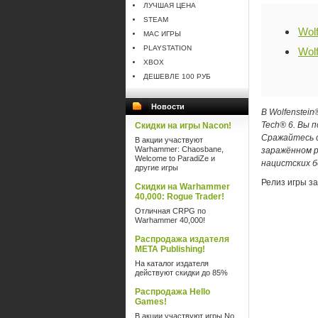
ЛУЧШАЯ ЦЕНА
STEAM
Wolf
MAC ИГРЫ
PLAYSTATION
Wolf
XBOX
ДЕШЕВЛЕ 100 РУБ
Новости
В Wolfenstei
Tech® 6. Вы 
Скидки на игры Nacon!
Сражайтесь с
В акции участвуют
Warhammer: Chaosbane,
заражённом 
Welcome to ParadiZe и
нацистских б
другие игры
Релиз игры з
Скидки на Warhammer
40,000: Rogue Trader!
Отличная CRPG по
Warhammer 40,000!
Распродажа издателя
META Publishing!
На каталог издателя
действуют скидки до 85%
Распродажа Hello
Games!
В акции участвуют игры No