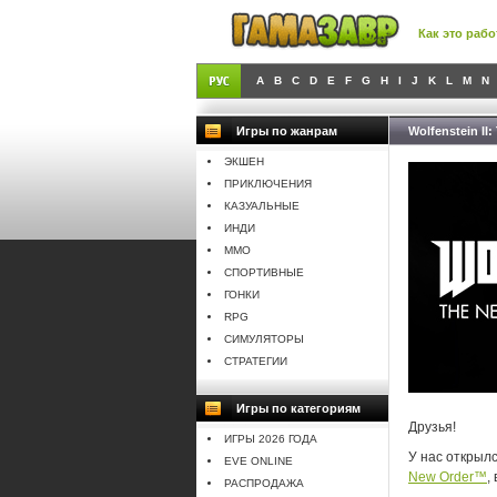
Как это рабо
A
B
C
D
E
F
G
H
I
J
K
L
M
N
Игры по жанрам
Wolfenstein I
ЭКШЕН
ПРИКЛЮЧЕНИЯ
КАЗУАЛЬНЫЕ
ИНДИ
MMO
СПОРТИВНЫЕ
ГОНКИ
RPG
СИМУЛЯТОРЫ
СТРАТЕГИИ
Игры по категориям
Друзья!
ИГРЫ 2026 ГОДА
У нас открыл
EVE ONLINE
New Order™
,
РАСПРОДАЖА