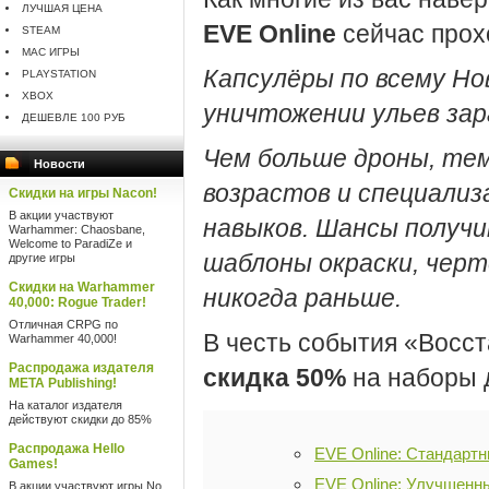
ЛУЧШАЯ ЦЕНА
EVE Online
сейчас прох
STEAM
MAC ИГРЫ
Капсулёры по всему Н
PLAYSTATION
XBOX
уничтожении ульев зар
ДЕШЕВЛЕ 100 РУБ
Чем больше дроны, те
Новости
возрастов и специализ
Скидки на игры Nacon!
В акции участвуют
навыков. Шансы получ
Warhammer: Chaosbane,
Welcome to ParadiZe и
шаблоны окраски, черт
другие игры
Скидки на Warhammer
никогда раньше.
40,000: Rogue Trader!
Отличная CRPG по
В честь события «Восст
Warhammer 40,000!
Распродажа издателя
скидка 50%
на наборы 
META Publishing!
На каталог издателя
действуют скидки до 85%
Распродажа Hello
EVE Online: Стандарт
Games!
EVE Online: Улучшенн
В акции участвуют игры No