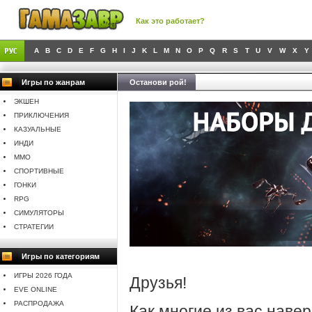
Как это работает?
A
B
C
D
E
F
G
H
I
J
K
L
M
N
O
P
Q
R
S
T
U
V
W
X
Y
Игры по жанрам
Останови рой!
ЭКШЕН
ПРИКЛЮЧЕНИЯ
КАЗУАЛЬНЫЕ
ИНДИ
MMO
СПОРТИВНЫЕ
ГОНКИ
RPG
СИМУЛЯТОРЫ
СТРАТЕГИИ
Игры по категориям
ИГРЫ 2026 ГОДА
Друзья!
EVE ONLINE
РАСПРОДАЖА
Как многие из вас навер