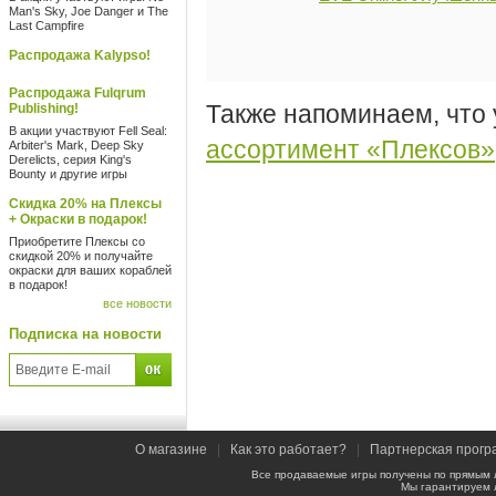
Man's Sky, Joe Danger и The
Last Campfire
Распродажа Kalypso!
Распродажа Fulqrum
Также напоминаем, что 
Publishing!
В акции участвуют Fell Seal:
ассортимент «Плексов»
Arbiter's Mark, Deep Sky
Derelicts, серия King's
Bounty и другие игры
Скидка 20% на Плексы
+ Окраски в подарок!
Приобретите Плексы со
скидкой 20% и получайте
окраски для ваших кораблей
в подарок!
все новости
Подписка на новости
О магазине
|
Как это работает?
|
Партнерская прогр
Все продаваемые игры получены по прямым 
Мы гарантируем 