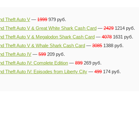
d Theft Auto V
—
1999
979 руб.
nd Theft Auto V & Great White Shark Cash Card
—
2429
1214 руб.
nd Theft Auto V & Megalodon Shark Cash Card
—
4078
1631 руб.
nd Theft Auto V & Whale Shark Cash Card
—
3085
1388 руб.
d Theft Auto IV
—
599
209 руб.
d Theft Auto IV: Complete Edition
—
899
269 руб.
d Theft Auto IV: Episodes from Liberty City
—
499
174 руб.