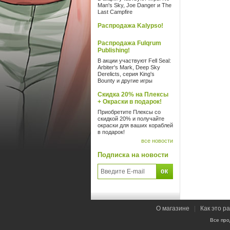
Man's Sky, Joe Danger и The
Last Campfire
Распродажа Kalypso!
Распродажа Fulqrum
Publishing!
В акции участвуют Fell Seal:
Arbiter's Mark, Deep Sky
Derelicts, серия King's
Bounty и другие игры
Скидка 20% на Плексы
+ Окраски в подарок!
Приобретите Плексы со
скидкой 20% и получайте
окраски для ваших кораблей
в подарок!
все новости
Подписка на новости
О магазине
|
Как это р
Все про