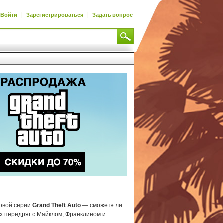
|
|
Войти
Зарегистрироваться
Задать вопрос
товой серии
Grand Theft Auto
— сможете ли
х передряг с Майклом, Франклином и