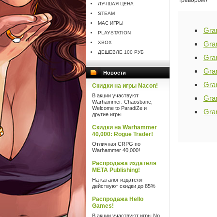
Тревором?
ЛУЧШАЯ ЦЕНА
STEAM
MAC ИГРЫ
Gran
PLAYSTATION
XBOX
Gra
ДЕШЕВЛЕ 100 РУБ
Gra
Gra
Новости
Gran
Скидки на игры Nacon!
В акции участвуют
Gran
Warhammer: Chaosbane,
Welcome to ParadiZe и
Gran
другие игры
Скидки на Warhammer
40,000: Rogue Trader!
Отличная CRPG по
Warhammer 40,000!
Распродажа издателя
META Publishing!
На каталог издателя
действуют скидки до 85%
Распродажа Hello
Games!
В акции участвуют игры No