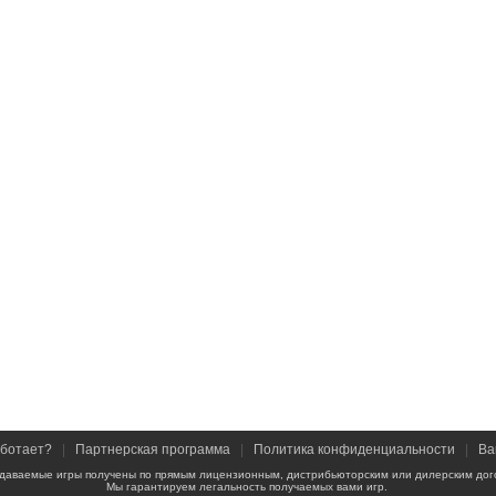
аботает?
|
Партнерская программа
|
Политика конфиденциальности
|
Ва
даваемые игры получены по прямым лицензионным, дистрибьюторским или дилерским дог
Мы гарантируем легальность получаемых вами игр.