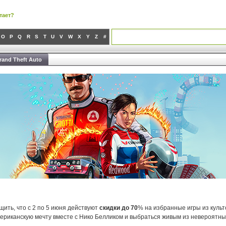
тает?
O
P
Q
R
S
T
U
V
W
X
Y
Z
#
and Theft Auto
ить, что с 2 по 5 июня действуют
скидки до 70
% на избранные игры из куль
мериканскую мечту вместе с Нико Белликом и выбраться живым из невероятны