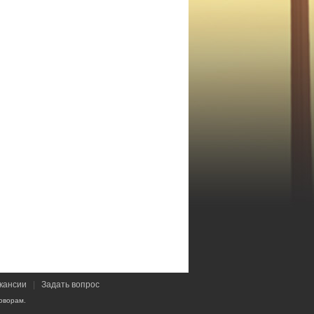
кансии
|
Задать вопрос
оворам.