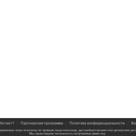
аботает?
|
Партнерская программа
|
Политика конфиденциальности
|
Ва
даваемые игры получены по прямым лицензионным, дистрибьюторским или дилерским дог
Мы гарантируем легальность получаемых вами игр.