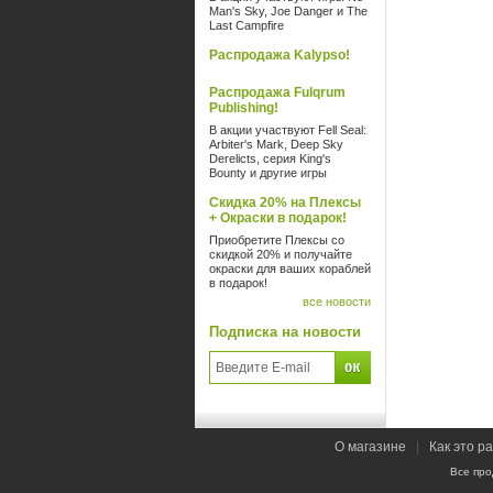
Man's Sky, Joe Danger и The
Last Campfire
Распродажа Kalypso!
Распродажа Fulqrum
Publishing!
В акции участвуют Fell Seal:
Arbiter's Mark, Deep Sky
Derelicts, серия King's
Bounty и другие игры
Скидка 20% на Плексы
+ Окраски в подарок!
Приобретите Плексы со
скидкой 20% и получайте
окраски для ваших кораблей
в подарок!
все новости
Подписка на новости
О магазине
|
Как это р
Все про