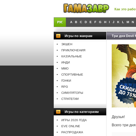
Как это рабо
A
B
C
D
E
F
G
H
I
J
K
L
M
N
Игры по жанрам
Три дня Devil 
ЭКШЕН
ПРИКЛЮЧЕНИЯ
КАЗУАЛЬНЫЕ
ИНДИ
MMO
СПОРТИВНЫЕ
ГОНКИ
RPG
СИМУЛЯТОРЫ
СТРАТЕГИИ
Игры по категориям
Друзья!
ИГРЫ 2026 ГОДА
Всего три дня
EVE ONLINE
РАСПРОДАЖА