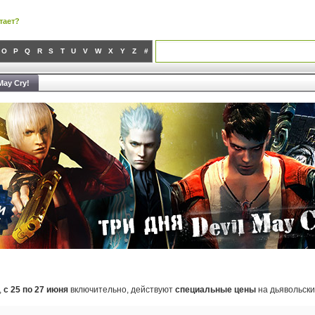
тает?
O
P
Q
R
S
T
U
V
W
X
Y
Z
#
May Cry!
,
с 25 по 27 июня
включительно, действуют
специальные цены
на дьявольски