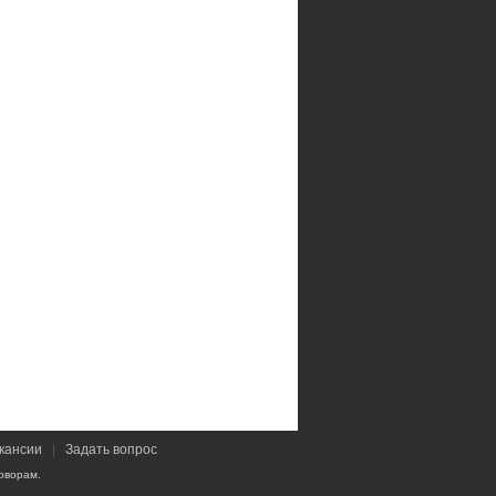
кансии
|
Задать вопрос
оворам.