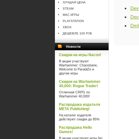
ЛУЧШАЯ ЦЕНА
Devi
STEAM
MAC ИГРЫ
Devi
PLAYSTATION
DmC
XBOX
ДЕШЕВЛЕ 100 РУБ
Новости
Скидки на игры Nacon!
В акции участвуют
Warhammer: Chaosbane,
Welcome to ParadiZe и
другие игры
Скидки на Warhammer
40,000: Rogue Trader!
Отличная CRPG по
Warhammer 40,000!
Распродажа издателя
META Publishing!
На каталог издателя
действуют скидки до 85%
Распродажа Hello
Games!
В акции участвуют игры No