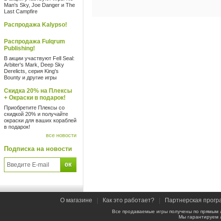
Man's Sky, Joe Danger и The
Last Campfire
Распродажа Kalypso!
Распродажа Fulqrum
Publishing!
В акции участвуют Fell Seal:
Arbiter's Mark, Deep Sky
Derelicts, серия King's
Bounty и другие игры
Скидка 20% на Плексы
+ Окраски в подарок!
Приобретите Плексы со
скидкой 20% и получайте
окраски для ваших кораблей
в подарок!
все новости
Подписка на новости
О магазине
|
Как это работает?
|
Партнерская прогр
Все продаваемые игры получены по прямым 
Мы гарантируем 