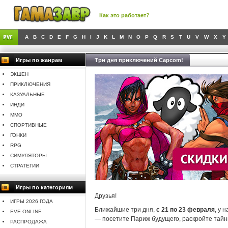
Как это работает?
A
B
C
D
E
F
G
H
I
J
K
L
M
N
O
P
Q
R
S
T
U
V
W
X
Y
Игры по жанрам
Три дня приключений Capcom!
ЭКШЕН
ПРИКЛЮЧЕНИЯ
КАЗУАЛЬНЫЕ
ИНДИ
MMO
СПОРТИВНЫЕ
ГОНКИ
RPG
СИМУЛЯТОРЫ
СТРАТЕГИИ
Игры по категориям
Друзья!
ИГРЫ 2026 ГОДА
Ближайшие три дня,
с 21 по 23 февраля
, у 
EVE ONLINE
— посетите Париж будущего, раскройте тайны
РАСПРОДАЖА