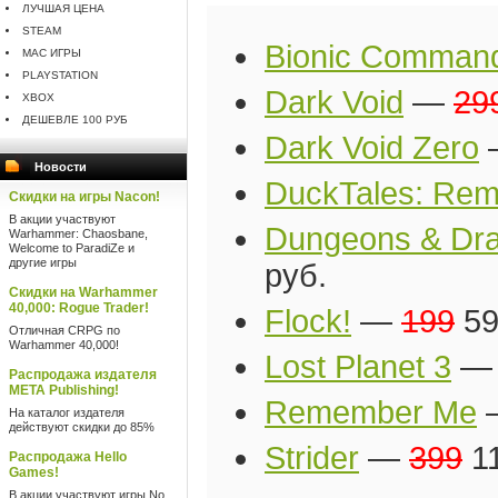
ЛУЧШАЯ ЦЕНА
STEAM
Bionic Comman
MAC ИГРЫ
PLAYSTATION
Dark Void
—
29
XBOX
ДЕШЕВЛЕ 100 РУБ
Dark Void Zero
Новости
DuckTales: Rem
Скидки на игры Nacon!
В акции участвуют
Dungeons & Drag
Warhammer: Chaosbane,
Welcome to ParadiZe и
другие игры
руб.
Скидки на Warhammer
40,000: Rogue Trader!
Flock!
—
199
59
Отличная CRPG по
Warhammer 40,000!
Lost Planet 3
Распродажа издателя
META Publishing!
Remember Me
На каталог издателя
действуют скидки до 85%
Strider
—
399
11
Распродажа Hello
Games!
В акции участвуют игры No