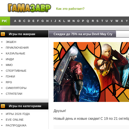
Как это работает?
A
B
C
D
E
F
G
H
I
J
K
L
M
N
O
P
Q
R
S
T
U
V
W
X
Y
Игры по жанрам
Скидки до 75% на игры Devil May Cry
ЭКШЕН
ПРИКЛЮЧЕНИЯ
КАЗУАЛЬНЫЕ
ИНДИ
MMO
СПОРТИВНЫЕ
ГОНКИ
RPG
СИМУЛЯТОРЫ
СТРАТЕГИИ
Игры по категориям
Друзья!
ИГРЫ 2026 ГОДА
Новый день и новые скидки! С 19 по 21 октя
EVE ONLINE
РАСПРОДАЖА