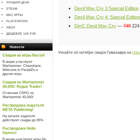
ЛУЧШАЯ ЦЕНА
Devil May Cry 3 Special Edition
STEAM
MAC ИГРЫ
Devil May Cry 4: Special Edition
PLAYSTATION
DmC Devil May Cry
—
749
224
XBOX
ДЕШЕВЛЕ 100 РУБ
Новости
Узнайте об октябре скидок Гамазавра на
спе
Скидки на игры Nacon!
В акции участвуют
Warhammer: Chaosbane,
Welcome to ParadiZe и
другие игры
Скидки на Warhammer
40,000: Rogue Trader!
Отличная CRPG по
Warhammer 40,000!
Распродажа издателя
META Publishing!
На каталог издателя
действуют скидки до 85%
Распродажа Hello
Games!
В акции участвуют игры No