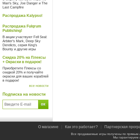
Man's Sky, Joe Danger и The
Last Campfire
Распродажа Kalypso!
Распродажа Fulqrum
Publishing!
В акции участвуют Fell Seal:
Arbiter's Mark, Deep Sky
Derelicts, серия King's
Bounty и другие игры
Скидка 20% на Плексы
+ Окраски в подарок!
Приобретите Плексы со
скидкой 20% и получайте
окраски для ваших кораблей
в подарок!
все новости
Подписка на новости
О магазине
|
Как это работает?
|
Партнерская прогр
Все продаваемые игры получены по прямым 
Мы гарантируем 