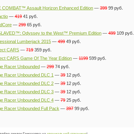
 COMBAT™ Assault Horizon Enhanced Edition
—
399
99 руб.
actio
—
419
41 руб.
dCore
—
299
65 руб.
LAVED™: Odyssey to the West™ Premium Edition
—
499
109 руб.
fessional Lumberjack 2015
—
499
49 руб.
ject CARS
—
719
359 руб.
ject CARS Game Of The Year Edition
—
1199
599 руб.
ge Racer Unbounded
—
299
74 руб.
ge Racer Unbounded DLC 1
—
39
12 руб.
ge Racer Unbounded DLC 2
—
39
12 руб.
ge Racer Unbounded DLC 3
—
39
12 руб.
ge Racer Unbounded DLC 4
—
79
25 руб.
ge Racer Unbounded Full Pack
—
397
99 руб.