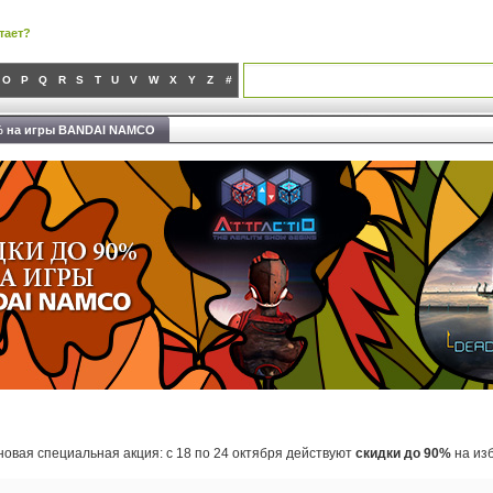
тает?
O
P
Q
R
S
T
U
V
W
X
Y
Z
#
% на игры BANDAI NAMCO
новая специальная акция: с 18 по 24 октября действуют
скидки до 90%
на из