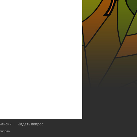
кансии
|
Задать вопрос
оворам.