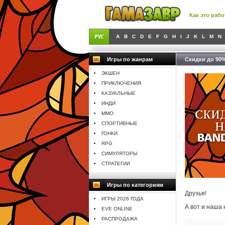
Как это рабо
A
B
C
D
E
F
G
H
I
J
K
L
M
N
Игры по жанрам
Скидки до 90
ЭКШЕН
ПРИКЛЮЧЕНИЯ
КАЗУАЛЬНЫЕ
ИНДИ
MMO
СПОРТИВНЫЕ
ГОНКИ
RPG
СИМУЛЯТОРЫ
СТРАТЕГИИ
Игры по категориям
Друзья!
ИГРЫ 2026 ГОДА
А вот и наша 
EVE ONLINE
РАСПРОДАЖА