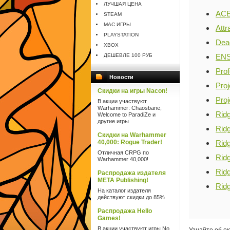
ЛУЧШАЯ ЦЕНА
ACE
STEAM
MAC ИГРЫ
Attr
PLAYSTATION
Dea
XBOX
ДЕШЕВЛЕ 100 РУБ
ENS
Pro
Новости
Pro
Скидки на игры Nacon!
Pro
В акции участвуют
Warhammer: Chaosbane,
Rid
Welcome to ParadiZe и
другие игры
Rid
Скидки на Warhammer
40,000: Rogue Trader!
Rid
Отличная CRPG по
Rid
Warhammer 40,000!
Rid
Распродажа издателя
META Publishing!
Rid
На каталог издателя
действуют скидки до 85%
Распродажа Hello
Games!
В акции участвуют игры No