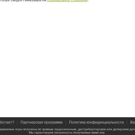
ктябре скидок Гамазавра на
специальной странице
!
аботает?
|
Партнерская программа
|
Политика конфиденциальности
|
Ва
даваемые игры получены по прямым лицензионным, дистрибьюторским или дилерским дог
Мы гарантируем легальность получаемых вами игр.