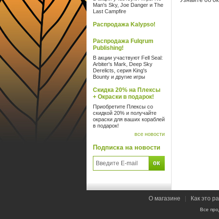
Узнайте об о
Man's Sky, Joe Danger и The
Last Campfire
Распродажа Kalypso!
Распродажа Fulqrum
Publishing!
В акции участвуют Fell Seal:
Arbiter's Mark, Deep Sky
Derelicts, серия King's
Bounty и другие игры
Скидка 20% на Плексы
+ Окраски в подарок!
Приобретите Плексы со
скидкой 20% и получайте
окраски для ваших кораблей
в подарок!
все новости
Подписка на новости
О магазине
|
Как это р
Все про