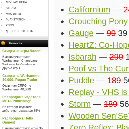
ЛУЧШАЯ ЦЕНА
Californium
—
2
STEAM
MAC ИГРЫ
Crouching Pony
PLAYSTATION
XBOX
Gauge
—
99
39 
ДЕШЕВЛЕ 100 РУБ
HeartZ: Co-Hop
Новости
Скидки на игры Nacon!
Isbarah
—
299
1
В акции участвуют
Warhammer: Chaosbane,
Welcome to ParadiZe и
Poof vs The Cur
другие игры
Скидки на Warhammer
Puddle
—
189
5
40,000: Rogue Trader!
Отличная CRPG по
Warhammer 40,000!
Replay - VHS is
Распродажа издателя
META Publishing!
Storm
—
189
56
На каталог издателя
действуют скидки до 85%
Wooden Sen'Se
Распродажа Hello
Games!
Zero Reflex: Bla
В акции участвуют игры No