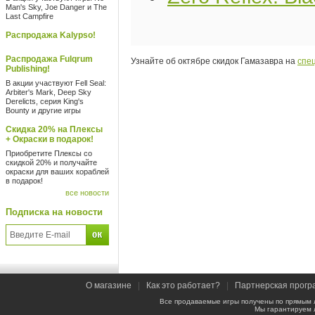
Man's Sky, Joe Danger и The
Last Campfire
Распродажа Kalypso!
Распродажа Fulqrum
Узнайте об октябре скидок Гамазавра на
спе
Publishing!
В акции участвуют Fell Seal:
Arbiter's Mark, Deep Sky
Derelicts, серия King's
Bounty и другие игры
Скидка 20% на Плексы
+ Окраски в подарок!
Приобретите Плексы со
скидкой 20% и получайте
окраски для ваших кораблей
в подарок!
все новости
Подписка на новости
О магазине
|
Как это работает?
|
Партнерская прогр
Все продаваемые игры получены по прямым 
Мы гарантируем 