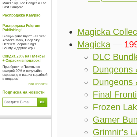
Man's Sky, Joe Danger и The
Last Campfire
Распродажа Kalypso!
Распродажа Fulqrum
Magicka Collec
Publishing!
В акции участвуют Fell Seal:
Arbiter's Mark, Deep Sky
Magicka
—
19
Derelicts, серия King's
Bounty и другие игры
DLC Bundl
Скидка 20% на Плексы
+ Окраски в подарок!
Dungeons
Приобретите Плексы со
скидкой 20% и получайте
окраски для ваших кораблей
в подарок!
Dungeons 
все новости
Final Front
Подписка на новости
Frozen La
Gamer Bun
Grimnir's 