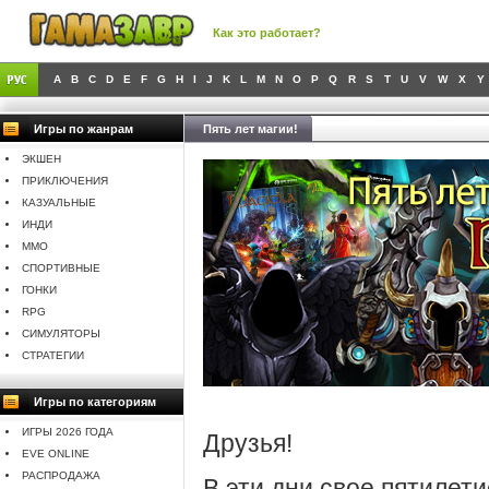
Как это работает?
A
B
C
D
E
F
G
H
I
J
K
L
M
N
O
P
Q
R
S
T
U
V
W
X
Y
Игры по жанрам
Пять лет магии!
ЭКШЕН
ПРИКЛЮЧЕНИЯ
КАЗУАЛЬНЫЕ
ИНДИ
MMO
СПОРТИВНЫЕ
ГОНКИ
RPG
СИМУЛЯТОРЫ
СТРАТЕГИИ
Игры по категориям
ИГРЫ 2026 ГОДА
Друзья!
EVE ONLINE
РАСПРОДАЖА
В эти дни свое пятилет