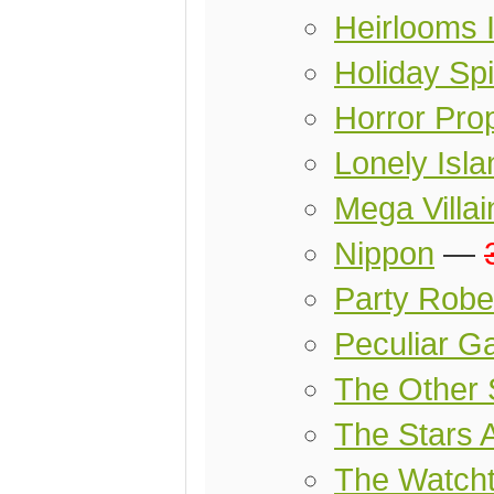
Heirlooms 
Holiday Spi
Horror Pro
Lonely Isla
Mega Villa
Nippon
—
Party Rob
Peculiar G
The Other 
The Stars A
The Watch