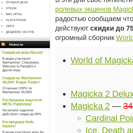
ЛУЧШАЯ ЦЕНА
ролевых экшенов Magic
STEAM
MAC ИГРЫ
радостью сообщаем что 
PLAYSTATION
XBOX
действуют
скидки до 7
ДЕШЕВЛЕ 100 РУБ
огромный сборник
World
Новости
Скидки на игры Nacon!
World of Magick
В акции участвуют
Warhammer: Chaosbane,
Welcome to ParadiZe и
другие игры
Скидки на Warhammer
40,000: Rogue Trader!
Отличная CRPG по
Magicka 2 Delux
Warhammer 40,000!
Распродажа издателя
Magicka 2
—
34
META Publishing!
На каталог издателя
действуют скидки до 85%
Cardinal Po
Распродажа Hello
Games!
Ice, Death 
В акции участвуют игры No