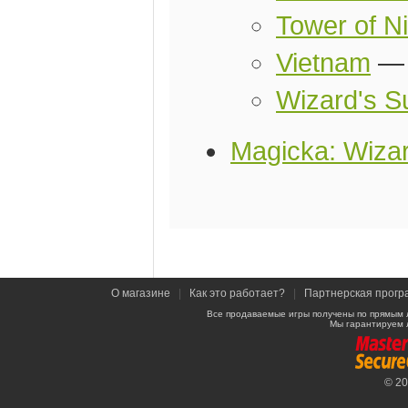
Tower of Ni
Vietnam
Wizard's Su
Magicka: Wizar
О магазине
|
Как это работает?
|
Партнерская прогр
Все продаваемые игры получены по прямым 
Мы гарантируем 
© 2