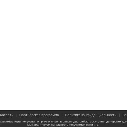
аботает?
|
Партнерская программа
|
Политика конфиденциальности
|
Ва
даваемые игры получены по прямым лицензионным, дистрибьюторским или дилерским дог
Мы гарантируем легальность получаемых вами игр.