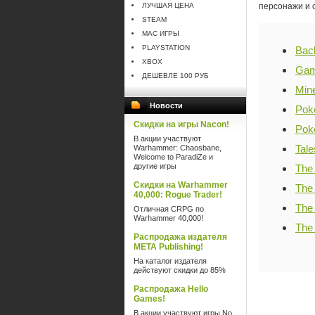
ЛУЧШАЯ ЦЕНА
персонажи и 
STEAM
MAC ИГРЫ
PLAYSTATION
Bac
XBOX
Game
ДЕШЕВЛЕ 100 РУБ
Mine
Новости
Poke
Скидки на игры Nacon!
Poke
В акции участвуют
Tale
Warhammer: Chaosbane,
Welcome to ParadiZe и
другие игры
The
Скидки на Warhammer
The
40,000: Rogue Trader!
The
Отличная CRPG по
Warhammer 40,000!
The
Распродажа издателя
META Publishing!
На каталог издателя
действуют скидки до 85%
Распродажа Hello
Games!
В акции участвуют игры No