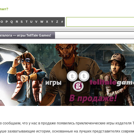
тает?
O
P
Q
R
S
T
U
V
W
X
Y
Z
#
талога — игры TellTale Games!
ю сообщаем, что у нас в продаже появились приключенческие игры издателя T
душе захватывающие истории, основанные на лучших представителях соврем