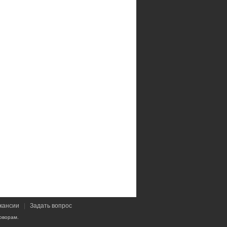
кансии
|
Задать вопрос
оворам.