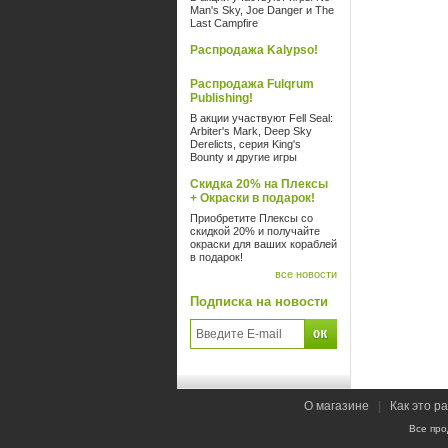
Man's Sky, Joe Danger и The
Last Campfire
Распродажа Kalypso!
Распродажа Fulqrum
Publishing!
В акции участвуют Fell Seal:
Arbiter's Mark, Deep Sky
Derelicts, серия King's
Bounty и другие игры
Скидка 20% на Плексы
+ Окраски в подарок!
Приобретите Плексы со
скидкой 20% и получайте
окраски для ваших кораблей
в подарок!
все новости
Подписка на новости
О магазине
|
Как это р
Все про