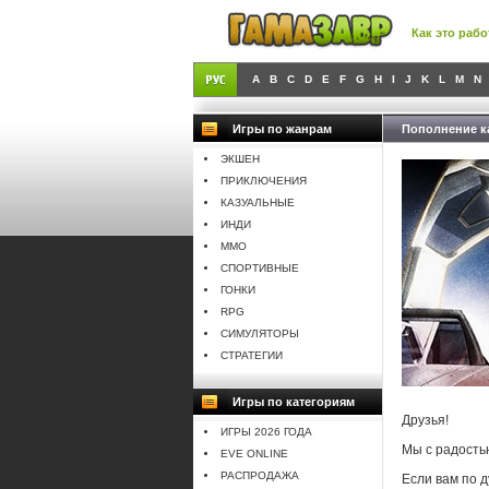
Как это рабо
A
B
C
D
E
F
G
H
I
J
K
L
M
N
Игры по жанрам
Пополнение ка
ЭКШЕН
ПРИКЛЮЧЕНИЯ
КАЗУАЛЬНЫЕ
ИНДИ
MMO
СПОРТИВНЫЕ
ГОНКИ
RPG
СИМУЛЯТОРЫ
СТРАТЕГИИ
Игры по категориям
Друзья!
ИГРЫ 2026 ГОДА
Мы с радость
EVE ONLINE
РАСПРОДАЖА
Если вам по 