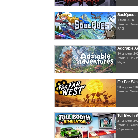
SoulQuest
1 мая 2026
Жанры: Экшен
RPG
Adorable A
30 апреля 20
Жанры: Прикл
Инди
Far Far Wes
28 апреля 20
Жанры: Экшен
Toll Booth 
27 апреля 20
Жанры: Экшен
Стратегии