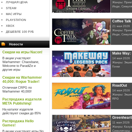
ЛУЧШАЯ ЦЕНА
Жанры: Прикл
Инди, Симул
STEAM
MAC ИГРЫ
PLAYSTATION
Coffee Talk
XBOX
21 мая 2026
Жанры: Прикл
ДЕШЕВЛЕ 100 РУБ
Инди, Симул
Новости
Скидки на игры Nacon!
Make Way:
В акции участвуют
14 мая 2026
Warhammer: Chaosbane,
Жанры: Экшен
Welcome to ParadiZe и
Гонки
другие игры
Скидки на Warhammer
40,000: Rogue Trader!
RoadOut
Отличная CRPG по
14 мая 2026
Warhammer 40,000!
Жанры: Экшен
RPG
Распродажа издателя
META Publishing!
На каталог издателя
действуют скидки до 85%
Greenheart
Распродажа Hello
11 мая 2026
Games!
Жанры: Казуа
Симуляторы
В акции участвуют игры No