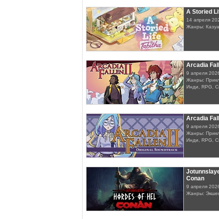
A Storied Li
14 апреля 20
Жанры: Казу
Arcadia Fall
9 апреля 202
Жанры: Прикл
Инди, RPG, 
Arcadia Fall
9 апреля 202
Жанры: Прикл
Инди, RPG, 
Jotunnslaye
Conan
9 апреля 202
Жанры: Экше