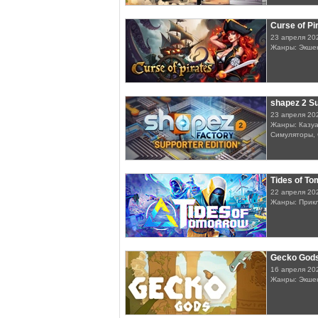
Curse of Pi
23 апреля 20
Жанры: Экше
shapez 2 Su
23 апреля 20
Жанры: Казуа
Симуляторы, 
Tides of T
22 апреля 20
Жанры: Прик
Gecko God
16 апреля 20
Жанры: Экшен