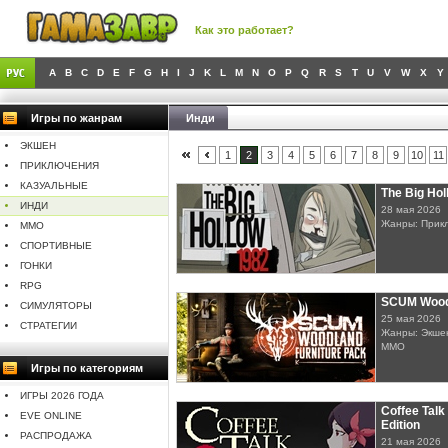
Как это работает?
A
B
C
D
E
F
G
H
I
J
K
L
M
N
O
P
Q
R
S
T
U
V
W
X
Y
Игры по жанрам
Инди
ЭКШЕН
1
2
3
4
5
6
7
8
9
10
11
ПРИКЛЮЧЕНИЯ
КАЗУАЛЬНЫЕ
The Big Hol
ИНДИ
28 мая 2026
Жанры: Прик
MMO
СПОРТИВНЫЕ
ГОНКИ
RPG
SCUM Woodl
СИМУЛЯТОРЫ
25 мая 2026
СТРАТЕГИИ
Жанры: Экшен
MMO
Игры по категориям
ИГРЫ 2026 ГОДА
Coffee Talk
EVE ONLINE
Edition
РАСПРОДАЖА
21 мая 2026