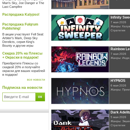
Man's Sky, Joe Danger и The
Last Campfire
Распродажа Kalypso!
Infinity Sw
7 мая 2026
Распродажа Fulqrum
Жанры: Казуа
Publishing!
Стратегии
В акции участвуют Fell Seal:
Arbiter's Mark, Deep Sky
Derelicts, серия King's
Bounty и другие игры
Rainbow L
Скидка 20% на Плексы
7 мая 2026
+ Окраски в подарок!
Жанры: Инди,
Приобретите Плексы со
скидкой 20% и получайте
окраски для ваших кораблей
в подарок!
все новости
HYPNOS
6 мая 2026
Подписка на новости
Жанры: Прик
Dark Adelit
5 мая 2026
Жанры: Экшен
Стратегии