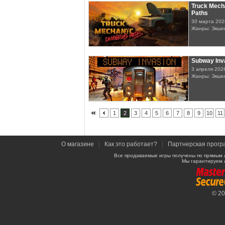
Truck Mech
Paths
30 марта 202
Жанры: Экше
Subway Inv
3 апреля 202
Жанры: Экшен
1
2
3
4
5
6
7
8
9
10
11
О магазине
|
Как это работает?
|
Партнерская прогр
Все продаваемые игры получены по прямым 
Мы гарантируем 
© 2