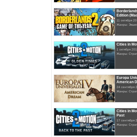
Borderlands
Edition (Ma
11 октября 2
Жанры: Экше
Cities in M
1 октября 20
Жанры: Стра
Europa Univ
American 
24 сентября 
Жанры: Стра
Cities in Mo
Past
17 сентября 
Жанры: Стра