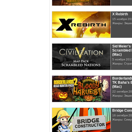
X Rebirth
15 ноября 20
Жанры: Экше
Sid Meier's 
Scrambled 
(Mac)
5 ноября 201
Жанры: Стра
Borderlands
TK Baha's 
(Mac)
22 октября 2
Жанры: Экше
Bridge Con
16 октября 2
Жанры: Симу