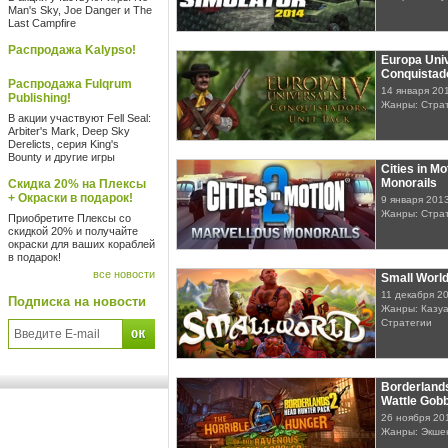
Man's Sky, Joe Danger и The
Last Campfire
Распродажа Kalypso!
Europa Univ
Conquistad
Распродажа Fulqrum
14 января 20
Publishing!
Жанры: Стра
В акции участвуют Fell Seal:
Arbiter's Mark, Deep Sky
Derelicts, серия King's
Bounty и другие игры
Cities in Mo
Monorails
Скидка 20% на Плексы
+ Окраски в подарок!
9 января 201
Жанры: Стра
Приобретите Плексы со
скидкой 20% и получайте
окраски для ваших кораблей
в подарок!
все новости
Small Worl
11 декабря 2
Подписка на новости
Жанры: Казуа
Стратегии
Borderlands
Wattle Gobb
26 ноября 20
Жанры: Экше