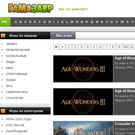
Как это работает?
A
B
C
D
E
F
G
H
I
J
K
L
M
N
O
P
Q
R
S
T
U
V
W
X
Y
Игры по жанрам
Mac игры
ЭКШЕН
1
2
3
4
5
6
7
8
9
10
11
ПРИКЛЮЧЕНИЯ
КАЗУАЛЬНЫЕ
Age of Wond
ИНДИ
31 марта 201
Жанры: RPG,
MMO
СПОРТИВНЫЕ
ГОНКИ
RPG
Age of Wond
СИМУЛЯТОРЫ
31 марта 201
СТРАТЕГИИ
Жанры: RPG,
Игры по категориям
ИГРЫ 2026 ГОДА
Crusader Kin
EVE ONLINE
25 марта 201
РАСПРОДАЖА
Жанры: Стра