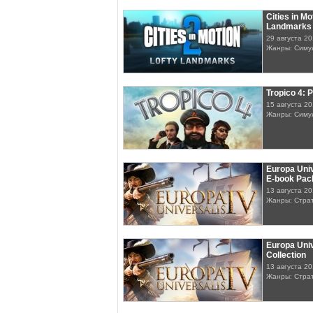
Cities in Mo
Landmarks
29 августа 2
Жанры: Симу
Tropico 4: 
15 августа 2
Жанры: Симу
Europa Univ
E-book Pac
13 августа 2
Жанры: Стра
Europa Univ
Collection
13 августа 2
Жанры: Стра