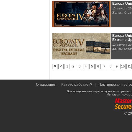
Europa Univ
13 августа 2
Жанры: Стра
Europa Univ
Extreme Up
13 августа 2
Жанры: Стра
1
2
3
4
5
6
7
8
9
10
11
О магазине
|
Как это работает?
|
Партнерская прогр
Все продаваемые игры получены по прямым 
Мы гарантируем 
© 2