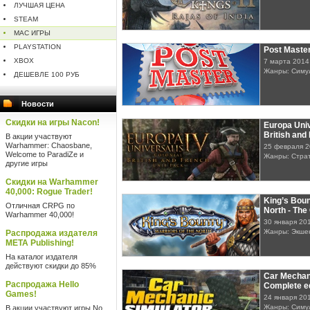
ЛУЧШАЯ ЦЕНА
STEAM
MAC ИГРЫ
PLAYSTATION
Post Maste
XBOX
7 марта 2014
Жанры: Симу
ДЕШЕВЛЕ 100 РУБ
Новости
Скидки на игры Nacon!
Europa Univ
British and
В акции участвуют
Warhammer: Chaosbane,
25 февраля 
Welcome to ParadiZe и
Жанры: Стра
другие игры
Скидки на Warhammer
40,000: Rogue Trader!
King’s Boun
Отличная CRPG по
North - The
Warhammer 40,000!
30 января 20
Жанры: Экше
Распродажа издателя
META Publishing!
На каталог издателя
действуют скидки до 85%
Car Mechan
Распродажа Hello
Complete ed
Games!
24 января 20
Жанры: Симу
В акции участвуют игры No