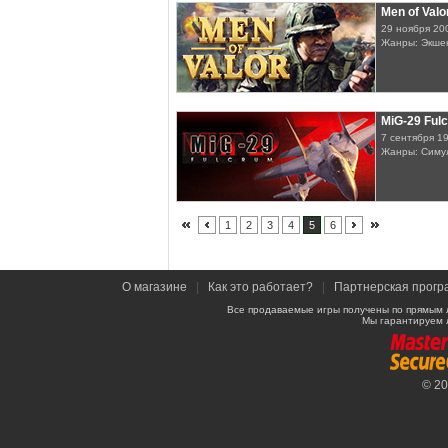
Men of Valo
29 ноября 20
Жанры: Экше
MiG-29 Ful
7 сентября 1
Жанры: Симу
1
2
3
4
5
6
О магазине
|
Как это работает?
|
Партнерская прогр
Все продаваемые игры получены по прямым 
Мы гарантируем 
© 2