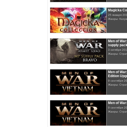
Magicka Col
25 января 20
Жанры: Казу
Men of War
supply pac
3 октября 201
Жанры: Стра
Men of War:
Edition Up
9 сентября 2
Жанры: Стра
Men of War
9 сентября 2
Жанры: Стра