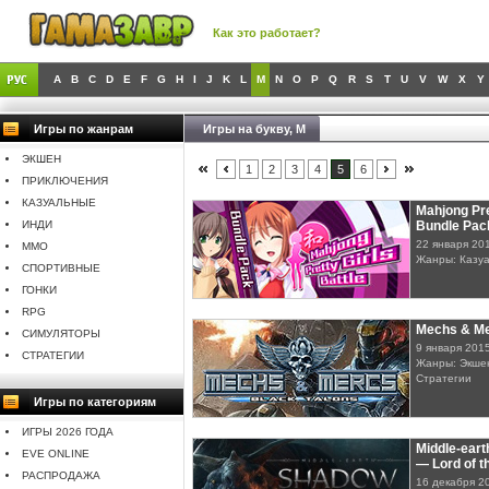
Как это работает?
A
B
C
D
E
F
G
H
I
J
K
L
M
N
O
P
Q
R
S
T
U
V
W
X
Y
Игры по жанрам
Игры на букву, M
ЭКШЕН
1
2
3
4
5
6
ПРИКЛЮЧЕНИЯ
КАЗУАЛЬНЫЕ
Mahjong Pre
ИНДИ
Bundle Pac
22 января 20
MMO
Жанры: Казу
СПОРТИВНЫЕ
ГОНКИ
RPG
Mechs & Me
СИМУЛЯТОРЫ
9 января 201
СТРАТЕГИИ
Жанры: Экшен
Стратегии
Игры по категориям
ИГРЫ 2026 ГОДА
Middle-eart
EVE ONLINE
— Lord of t
РАСПРОДАЖА
16 декабря 2