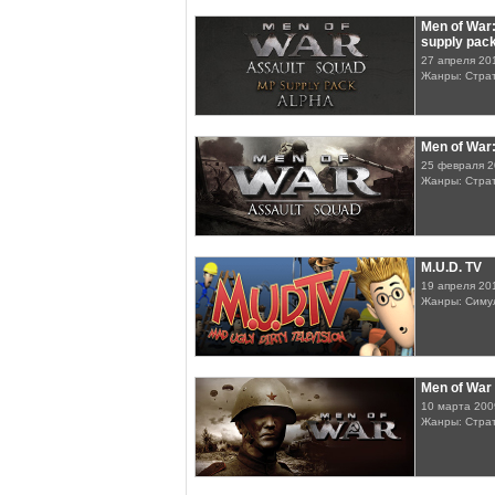
Men of War
supply pac
27 апреля 20
Жанры: Стра
Men of War
25 февраля 2
Жанры: Стра
M.U.D. TV
19 апреля 20
Жанры: Симу
Men of War
10 марта 200
Жанры: Стра