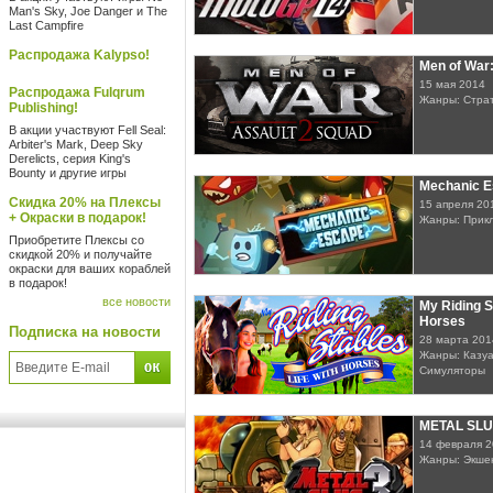
Man's Sky, Joe Danger и The
Last Campfire
Распродажа Kalypso!
Men of War:
15 мая 2014
Распродажа Fulqrum
Жанры: Стра
Publishing!
В акции участвуют Fell Seal:
Arbiter's Mark, Deep Sky
Derelicts, серия King's
Bounty и другие игры
Mechanic 
Скидка 20% на Плексы
15 апреля 20
+ Окраски в подарок!
Жанры: Прик
Приобретите Плексы со
скидкой 20% и получайте
окраски для ваших кораблей
в подарок!
все новости
My Riding St
Horses
Подписка на новости
28 марта 201
Жанры: Казуа
Симуляторы
METAL SLU
14 февраля 
Жанры: Экше