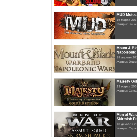
MUD Motoc
15 марта 201
Жанры: Гонки
Mount & Bl
Napoleonic
19 апреля 20
Жанры: Экше
Majesty Go
23 марта 200
Жанры: Симу
Men of War:
Skirmish P
13 декабря 2
Жанры: Стра