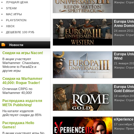
ЛУЧШАЯ ЦЕНА
Жанры: Стра
STEAM
MAC ИГРЫ
PLAYSTATION
Europa Univ
Anno Domin
XBOX
24 июня 2011
ДЕШЕВЛЕ 100 РУБ
Жанры: Стра
Новости
Скидки на игры Nacon!
Europa Unive
Wind
В акции участвуют
Warhammer: Chaosbane,
21 января 20
Welcome to ParadiZe и
Жанры: Стра
другие игры
Скидки на Warhammer
40,000: Rogue Trader!
Europa Univ
Отличная CRPG по
Gold Editio
Warhammer 40,000!
19 ноября 20
Жанры: Стра
Распродажа издателя
META Publishing!
На каталог издателя
действуют скидки до 85%
eXperience
Распродажа Hello
17 сентября 
Games!
Жанры: Прик
В акции участвуют игры No