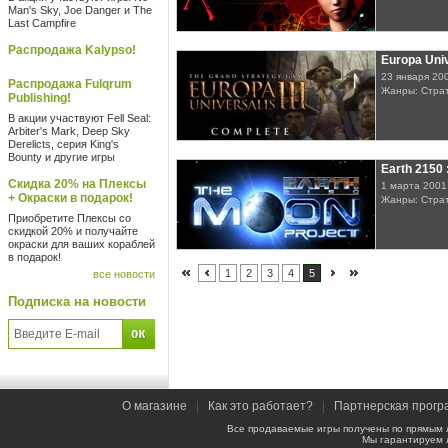
Man's Sky, Joe Danger и The
Last Campfire
Распродажа Kalypso!
Europa Univ
23 января 20
Распродажа Fulqrum
Жанры: Стра
Publishing!
В акции участвуют Fell Seal:
Arbiter's Mark, Deep Sky
Derelicts, серия King's
Bounty и другие игры
Earth 2150 
Скидка 20% на Плексы
1 марта 2001
+ Окраски в подарок!
Жанры: Стра
Приобретите Плексы со
скидкой 20% и получайте
окраски для ваших кораблей
в подарок!
1
2
3
4
5
все новости
Подписка на новости
О магазине
|
Как это работает?
|
Партнерская прогр
Все продаваемые игры получены по прямым 
Мы гарантируем 