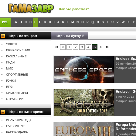
Как это работает?
A
B
C
D
E
F
G
H
I
J
K
L
M
N
O
P
Q
R
S
T
U
V
W
X
Y
Игры по жанрам
Игры на букву, E
ЭКШЕН
1
2
3
4
5
ПРИКЛЮЧЕНИЯ
КАЗУАЛЬНЫЕ
Endless Sp
ИНДИ
26 октября 2
Жанры: Стра
MMO
СПОРТИВНЫЕ
ГОНКИ
RPG
Enclave - G
СИМУЛЯТОРЫ
6 июля 2012
СТРАТЕГИИ
Жанры: Экше
Игры по категориям
ИГРЫ 2026 ГОДА
Europa Unive
EVE ONLINE
Reformation
РАСПРОДАЖА
1 декабря 20