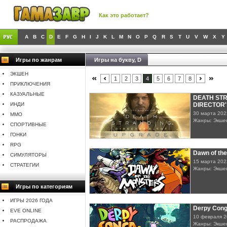
Как это работает?
A
B
C
D
E
F
G
H
I
J
K
L
M
N
O
P
Q
R
S
T
U
V
W
X
Y
Игры по жанрам
Игры на букву, D
ЭКШЕН
1
2
3
4
5
6
7
8
ПРИКЛЮЧЕНИЯ
КАЗУАЛЬНЫЕ
DEATH ST
ИНДИ
DIRECTOR
30 марта 202
MMO
Жанры: Экше
СПОРТИВНЫЕ
ГОНКИ
RPG
Dawn of th
СИМУЛЯТОРЫ
15 марта 202
СТРАТЕГИИ
Жанры: Экше
Игры по категориям
ИГРЫ 2026 ГОДА
Derpy Con
EVE ONLINE
10 февраля 
РАСПРОДАЖА
Жанры: Экшен