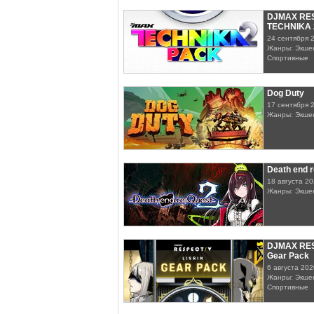
DJMAX RES
TECHNIKA 
24 сентября 
Жанры: Экшен
Спортивные
Dog Duty
17 сентября 
Жанры: Экшен
Death end r
18 августа 2
Жанры: Экше
DJMAX RESP
Gear Pack
6 августа 202
Жанры: Экшен
Спортивные