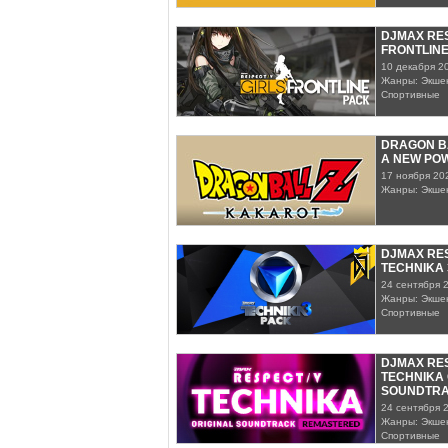
DJMAX RES
FRONTLIN
10 декабря 2
Жанры: Экшен
Спортивные
DRAGON BA
A NEW PO
17 ноября 20
Жанры: Экше
DJMAX RES
TECHNIKA 
24 сентября 
Жанры: Экшен
Спортивные
DJMAX RES
TECHNIKA 
SOUNDTRA
24 сентября 
Жанры: Экшен
Спортивные