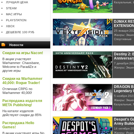
ЛУЧШАЯ ЦЕНА
Казуальные, 
STEAM
MAC ИГРЫ
PLAYSTATION
DJMAX RES
EXTENSION
XBOX
25 января 20
ДЕШЕВЛЕ 100 РУБ
Жанры: Экшен
Спортивные
Новости
Скидки на игры Nacon!
Destiny 2: 
Anniversar
В акции участвуют
Warhammer: Chaosbane,
7 декабря 20
Welcome to ParadiZe и
Жанры: Экше
другие игры
Скидки на Warhammer
40,000: Rogue Trader!
DRAGON BA
Отличная CRPG по
Legendary 
Warhammer 40,000!
5 ноября 202
Жанры: Экшен
Распродажа издателя
Казуальные,
META Publishing!
На каталог издателя
действуют скидки до 85%
Despot's G
Распродажа Hello
Army Build
Games!
14 октября 2
Жанры: Инди,
В акции участвуют игры No