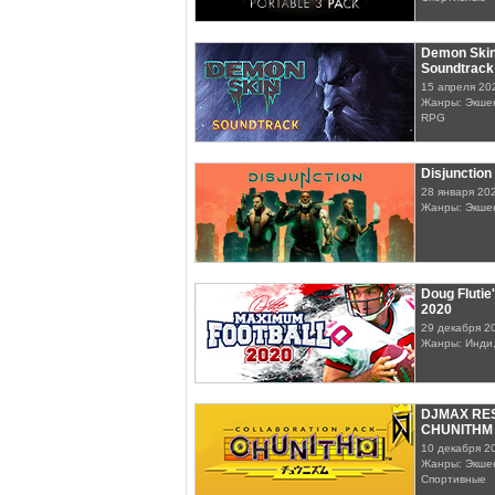
Demon Skin 
Soundtrack
15 апреля 20
Жанры: Экшен
RPG
Disjunction
28 января 20
Жанры: Экше
Doug Flutie
2020
29 декабря 2
Жанры: Инди
DJMAX RES
CHUNITHM
10 декабря 2
Жанры: Экшен
Спортивные