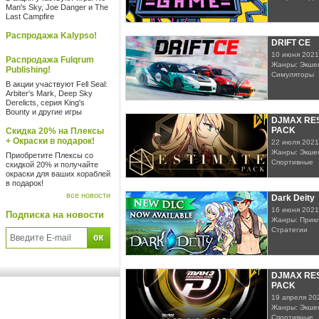
Man's Sky, Joe Danger и The
Last Campfire
Распродажа Kalypso!
DRIFT CE
10 июня 2021
Распродажа Fulqrum
Жанры: Экшен
Publishing!
Симуляторы
В акции участвуют Fell Seal:
Arbiter's Mark, Deep Sky
Derelicts, серия King's
Bounty и другие игры
DJMAX RES
PACK
Скидка 20% на Плексы
+ Окраски в подарок!
22 июля 2021
Жанры: Экшен
Приобретите Плексы со
Спортивные
скидкой 20% и получайте
окраски для ваших кораблей
в подарок!
все новости
Dark Deity
16 июня 2021
Подписка на новости
Жанры: Прикл
Стратегии
DJMAX RESP
PACK
19 апреля 20
Жанры: Экшен
Спортивные