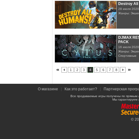
Destroy Al
28 июля 2020
Жанры: Экше
DJMAX RES
PACK
16 июля 2020
Жанры: Экшен
Спортивные
1
2
3
4
5
6
7
8
О магазине
|
Как это работает?
|
Партнерская прогр
Все продаваемые игры получены по прямым 
Мы гарантируем 
© 2