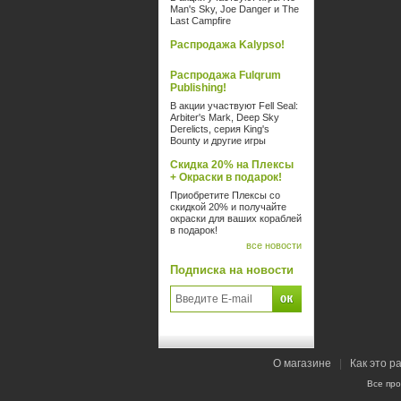
Man's Sky, Joe Danger и The
Last Campfire
Распродажа Kalypso!
Распродажа Fulqrum
Publishing!
В акции участвуют Fell Seal:
Arbiter's Mark, Deep Sky
Derelicts, серия King's
Bounty и другие игры
Скидка 20% на Плексы
+ Окраски в подарок!
Приобретите Плексы со
скидкой 20% и получайте
окраски для ваших кораблей
в подарок!
все новости
Подписка на новости
О магазине
|
Как это р
Все пр