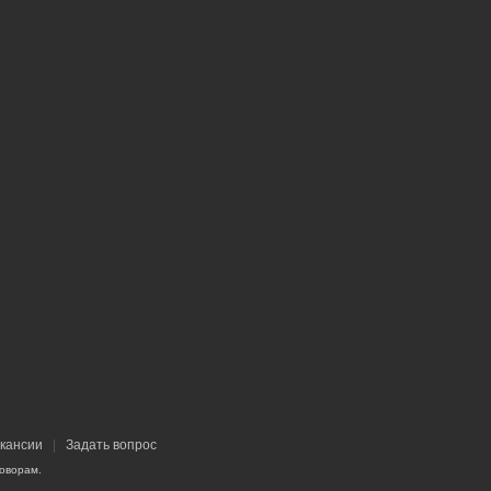
кансии
|
Задать вопрос
оворам.