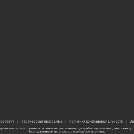
аботает?
|
Партнерская программа
|
Политика конфиденциальности
|
Ва
одаваемые игры получены по прямым лицензионным, дистрибьюторским или дилерским дог
Мы гарантируем легальность получаемых вами игр.