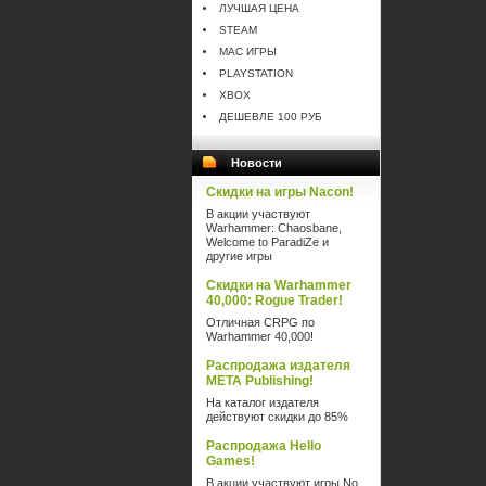
ЛУЧШАЯ ЦЕНА
STEAM
MAC ИГРЫ
PLAYSTATION
XBOX
ДЕШЕВЛЕ 100 РУБ
Новости
Скидки на игры Nacon!
В акции участвуют
Warhammer: Chaosbane,
Welcome to ParadiZe и
другие игры
Скидки на Warhammer
40,000: Rogue Trader!
Отличная CRPG по
Warhammer 40,000!
Распродажа издателя
META Publishing!
На каталог издателя
действуют скидки до 85%
Распродажа Hello
Games!
В акции участвуют игры No