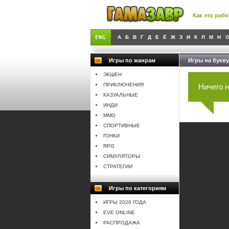
Как это рабо
А
Б
В
Г
Д
Е
Ё
Ж
З
И
К
Л
М
Н
Игры по жанрам
Игры на букву
ЭКШЕН
ПРИКЛЮЧЕНИЯ
Ничего 
КАЗУАЛЬНЫЕ
ИНДИ
MMO
СПОРТИВНЫЕ
ГОНКИ
RPG
СИМУЛЯТОРЫ
СТРАТЕГИИ
Игры по категориям
ИГРЫ 2026 ГОДА
EVE ONLINE
РАСПРОДАЖА