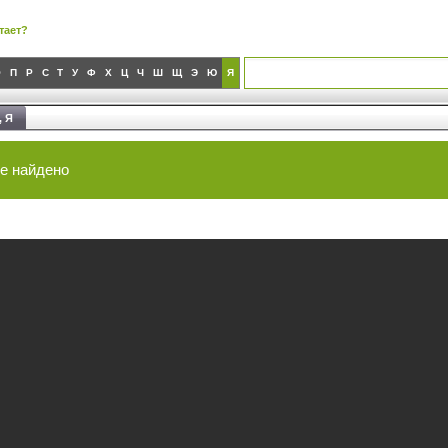
тает?
О
П
Р
С
Т
У
Ф
Х
Ц
Ч
Ш
Щ
Э
Ю
Я
, Я
не найдено