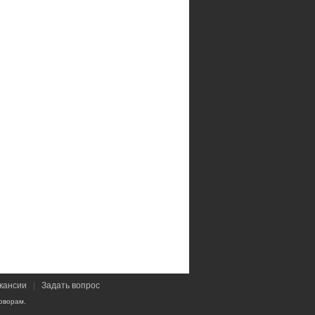
кансии
|
Задать вопрос
оворам.