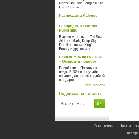
Man's Sky, Joe Danger и The
Last Campfire
Распродажа Kalypso!
Распродажа Fulqrum
Publishing!
В акции участвуют Fell Seal:
Arbiter's Mark, Deep Sky
Derelicts, серия King's
Bounty и другие игры
Скидка 20% на Плексы
+ Окраски в подарок!
Приобретите Плексы со
скидкой 20% и получайте
окраски для ваших кораблей
в подарок!
все новости
Подписка на новости
О магазине
|
Как это р
Все про