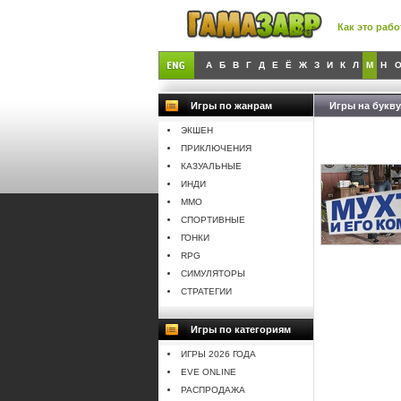
Как это рабо
А
Б
В
Г
Д
Е
Ё
Ж
З
И
К
Л
М
Н
Игры по жанрам
Игры на букву
ЭКШЕН
ПРИКЛЮЧЕНИЯ
КАЗУАЛЬНЫЕ
ИНДИ
MMO
СПОРТИВНЫЕ
ГОНКИ
RPG
СИМУЛЯТОРЫ
СТРАТЕГИИ
Игры по категориям
ИГРЫ 2026 ГОДА
EVE ONLINE
РАСПРОДАЖА