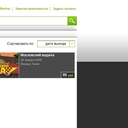
|
|
Войти
Зарегистрироваться
Задать вопрос
Сортировать по
дате выхода
Московский водила
16 января 2006
Жанры: Гонки
99
руб