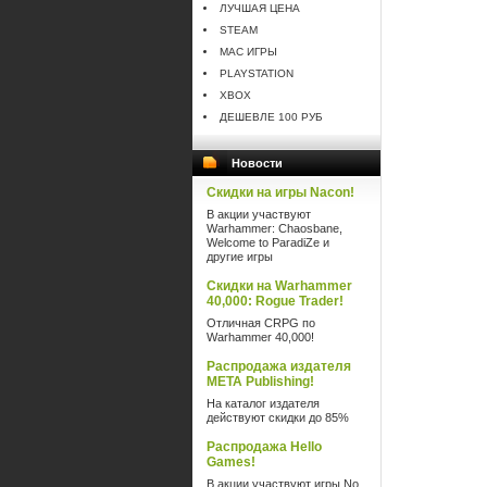
ЛУЧШАЯ ЦЕНА
STEAM
MAC ИГРЫ
PLAYSTATION
XBOX
ДЕШЕВЛЕ 100 РУБ
Новости
Скидки на игры Nacon!
В акции участвуют
Warhammer: Chaosbane,
Welcome to ParadiZe и
другие игры
Скидки на Warhammer
40,000: Rogue Trader!
Отличная CRPG по
Warhammer 40,000!
Распродажа издателя
META Publishing!
На каталог издателя
действуют скидки до 85%
Распродажа Hello
Games!
В акции участвуют игры No