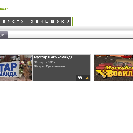
тает?
О
П
Р
С
Т
У
Ф
Х
Ц
Ч
Ш
Щ
Э
Ю
Я
, М
Мухтар и его команда
30 марта 2012
Жанры: Приключения
99
руб