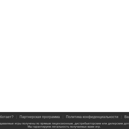
аботает?
|
Партнерская программа
|
Политика конфиденциальности
|
Ва
даваемые игры получены по прямым лицензионным, дистрибьюторским или дилерским дог
Мы гарантируем легальность получаемых вами игр.