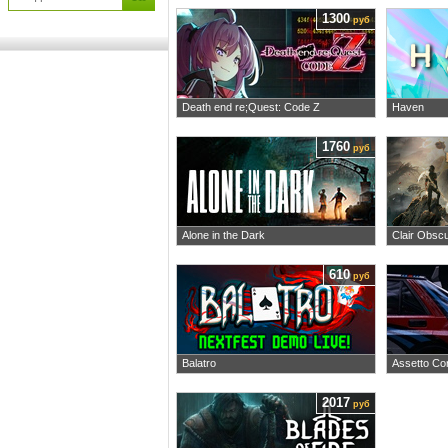
1300
руб
Death end re;Quest: Code Z
Haven
1760
руб
Alone in the Dark
Clair Obscu
610
руб
Balatro
Assetto Co
2017
руб