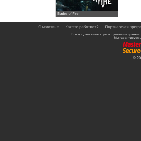
Blades of Fire
О магазине
|
Как это работает?
|
Партнерская прогр
Все продаваемые игры получены по прямым 
Мы гарантируем 
© 2