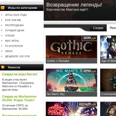
Возвращение легенды!
Игры по категориям
Королевство Миртана ждёт!
ИГРЫ 2026 ГОДА
EVE ONLINE
РАСПРОДАЖА
Скидки
Рек
ЛУЧШАЯ ЦЕНА
STEAM
2699
руб
MAC ИГРЫ
PLAYSTATION
XBOX
ДЕШЕВЛЕ 100 РУБ
Gothic 1 Remake
Age of Won
Новости
2259
руб
Скидки на игры Nacon!
В акции участвуют
Warhammer: Chaosbane,
Welcome to ParadiZe и
другие игры
No Man's Sky
Commandos
Скидки на Warhammer
40,000: Rogue Trader!
880
620
руб
Отличная CRPG по
Warhammer 40,000!
Распродажа издателя