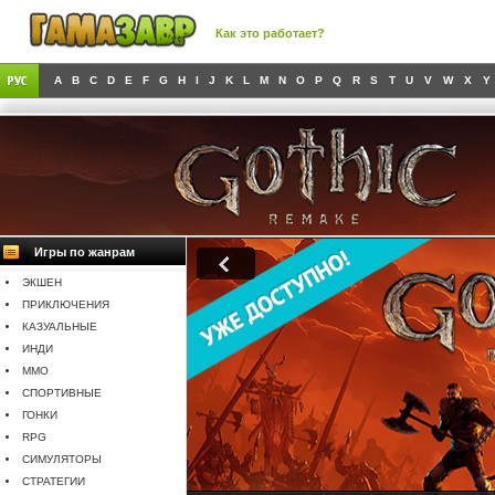
Как это работает?
A
B
C
D
E
F
G
H
I
J
K
L
M
N
O
P
Q
R
S
T
U
V
W
X
Y
Игры по жанрам
ЭКШЕН
ПРИКЛЮЧЕНИЯ
КАЗУАЛЬНЫЕ
ИНДИ
MMO
СПОРТИВНЫЕ
ГОНКИ
RPG
СИМУЛЯТОРЫ
СТРАТЕГИИ