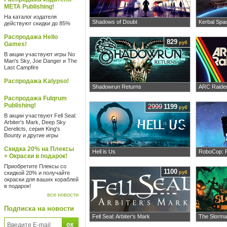
META Publishing!
На каталог издателя
Shadows of Doubt
Kerbal Spa
действуют скидки до 85%
Распродажа Hello
829
руб
Games!
В акции участвуют игры No
Man's Sky, Joe Danger и The
Last Campfire
Распродажа Kalypso!
Shadowrun Returns
ARC Raide
Распродажа Fulqrum
Publishing!
2999
1199
руб
В акции участвуют Fell Seal:
Arbiter's Mark, Deep Sky
Derelicts, серия King's
Bounty и другие игры
Скидка 20% на Плексы
Hell is Us
RoboCop: R
+ Окраски в подарок!
Приобретите Плексы со
1100
скидкой 20% и получайте
руб
окраски для ваших кораблей
в подарок!
все новости
Подписка на новости
Fell Seal: Arbiter's Mark
The Slorma