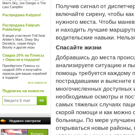
Man's Sky, Joe Danger и The
Получив сигнал от диспетчер
Last Campfire
включайте сирену, чтобы ка
Распродажа Kalypso!
нужного места. Чтобы мане
Распродажа Fulqrum
и находить лучшие маршрут
Publishing!
В акции участвуют Fell Seal:
водительские навыки. Нельзя
Arbiter's Mark, Deep Sky
Derelicts, серия King's
Спасайте жизни
Bounty и другие игры
Скидка 20% на Плексы
Добравшись до места проис
+ Окраски в подарок!
анализируете ситуацию и пы
Приобретите Плексы со
скидкой 20% и получайте
помощь требуется каждому п
окраски для ваших кораблей
в подарок!
пострадавшими и выясните 
все новости
многочисленных доступных 
Подписка на новости
необходимые осмотры и пос
самых тяжелых случаях паци
скорой помощи и как можно 
больницы. По мере улучшен
Недавно смотрели
открываться новые районы, 