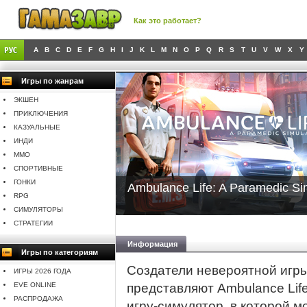
Как это работает?
A
B
C
D
E
F
G
H
I
J
K
L
M
N
O
P
Q
R
S
T
U
V
W
X
Y
Игры по жанрам
ЭКШЕН
ПРИКЛЮЧЕНИЯ
КАЗУАЛЬНЫЕ
ИНДИ
MMO
СПОРТИВНЫЕ
ГОНКИ
Ambulance Life: A Paramedic Si
RPG
СИМУЛЯТОРЫ
СТРАТЕГИИ
Информация
Игры по категориям
Создатели невероятной игры Po
ИГРЫ 2026 ГОДА
EVE ONLINE
представляют Ambulance Life
РАСПРОДАЖА
игру-симулятор, в которой 