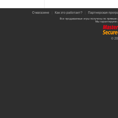
О магазине
|
Как это работает?
|
Партнерская прогр
Все продаваемые игры получены по прямым 
Мы гарантируем 
© 2