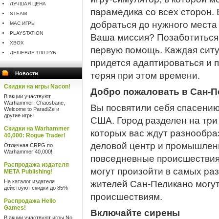
ЛУЧШАЯ ЦЕНА
парамедика со всех сторон.
STEAM
добраться до нужного места
MAC ИГРЫ
PLAYSTATION
Ваша миссия? Позаботиться 
XBOX
первую помощь. Каждая ситу
ДЕШЕВЛЕ 100 РУБ
придется адаптироваться и 
Новости
теряя при этом времени.
Скидки на игры Nacon!
Добро пожаловать в Сан-П
В акции участвуют
Warhammer: Chaosbane,
Вы посвятили себя спасени
Welcome to ParadiZe и
другие игры
США. Город разделен на три 
Скидки на Warhammer
которых вас ждут разнообра
40,000: Rogue Trader!
деловой центр и промышленн
Отличная CRPG по
Warhammer 40,000!
повседневные происшествия
Распродажа издателя
могут произойти в самых ра
META Publishing!
На каталог издателя
жителей Сан-Пеликано могу
действуют скидки до 85%
происшествиям.
Распродажа Hello
Games!
Включайте сирены
В акции участвуют игры No