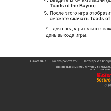
Введите ключ активации (
Toads of the Bayou
).
После этого игра отобрази
сможете
скачать Toads of
* – для предварительных зак
день выхода игры.
О магазине
|
Как это работает?
|
Партнерская прогр
Все продаваемые игры получены по прямым 
Мы гарантируем 
© 2