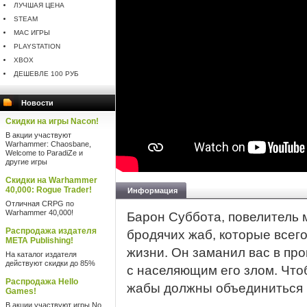
ЛУЧШАЯ ЦЕНА
STEAM
MAC ИГРЫ
PLAYSTATION
XBOX
ДЕШЕВЛЕ 100 РУБ
Новости
Скидки на игры Nacon!
В акции участвуют
Warhammer: Chaosbane,
Welcome to ParadiZe и
другие игры
Скидки на Warhammer
40,000: Rogue Trader!
Информация
Отличная CRPG по
Warhammer 40,000!
Барон Суббота, повелитель 
Распродажа издателя
бродячих жаб, которые всег
META Publishing!
жизни. Он заманил вас в про
На каталог издателя
действуют скидки до 85%
с населяющим его злом. Чтоб
Распродажа Hello
жабы должны объединиться 
Games!
В акции участвуют игры No