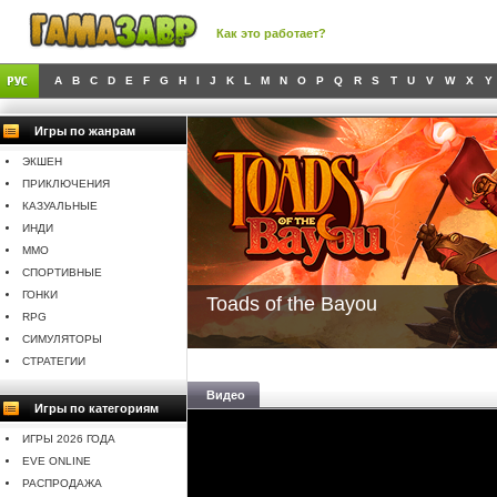
Как это работает?
A
B
C
D
E
F
G
H
I
J
K
L
M
N
O
P
Q
R
S
T
U
V
W
X
Y
Игры по жанрам
ЭКШЕН
ПРИКЛЮЧЕНИЯ
КАЗУАЛЬНЫЕ
ИНДИ
MMO
СПОРТИВНЫЕ
ГОНКИ
Toads of the Bayou
RPG
СИМУЛЯТОРЫ
СТРАТЕГИИ
Видео
Игры по категориям
ИГРЫ 2026 ГОДА
EVE ONLINE
РАСПРОДАЖА