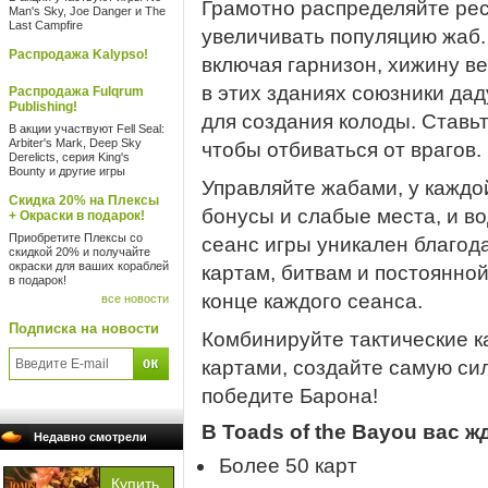
Грамотно распределяйте рес
Man's Sky, Joe Danger и The
Last Campfire
увеличивать популяцию жаб.
Распродажа Kalypso!
включая гарнизон, хижину в
в этих зданиях союзники да
Распродажа Fulqrum
Publishing!
для создания колоды. Ставь
В акции участвуют Fell Seal:
Arbiter's Mark, Deep Sky
чтобы отбиваться от врагов.
Derelicts, серия King's
Bounty и другие игры
Управляйте жабами, у каждой
Скидка 20% на Плексы
бонусы и слабые места, и во
+ Окраски в подарок!
Приобретите Плексы со
сеанс игры уникален благо
скидкой 20% и получайте
окраски для ваших кораблей
картам, битвам и постоянно
в подарок!
конце каждого сеанса.
все новости
Подписка на новости
Комбинируйте тактические 
картами, создайте самую си
победите Барона!
В Toads of the Bayou вас ж
Недавно смотрели
Более 50 карт