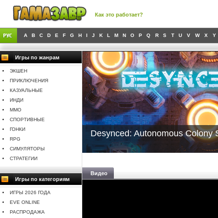
Как это работает?
A
B
C
D
E
F
G
H
I
J
K
L
M
N
O
P
Q
R
S
T
U
V
W
X
Y
Игры по жанрам
ЭКШЕН
ПРИКЛЮЧЕНИЯ
КАЗУАЛЬНЫЕ
ИНДИ
MMO
СПОРТИВНЫЕ
ГОНКИ
Desynced: Autonomous Colony S
RPG
СИМУЛЯТОРЫ
СТРАТЕГИИ
Видео
Игры по категориям
ИГРЫ 2026 ГОДА
EVE ONLINE
РАСПРОДАЖА