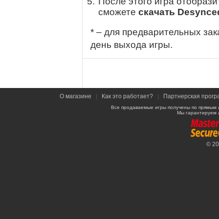
После этого игра отобрази
сможете
скачать Desynce
* – для предварительных зак
день выхода игры.
О магазине
|
Как это работает?
|
Партнерская прогр
Все продаваемые игры получены по прямым 
Мы гарантируем 
© 2