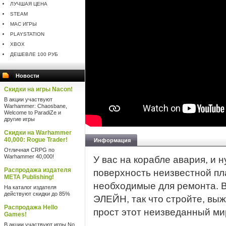
ЛУЧШАЯ ЦЕНА
STEAM
MAC ИГРЫ
PLAYSTATION
XBOX
ДЕШЕВЛЕ 100 РУБ
Новости
Скидки на игры Nacon!
В акции участвуют
Warhammer: Chaosbane,
Welcome to ParadiZe и
другие игры
Скидки на Warhammer
40,000: Rogue Trader!
Информация
Отличная CRPG по
Warhammer 40,000!
У вас на корабле авария, и 
Распродажа издателя
поверхность неизвестной пл
META Publishing!
необходимые для ремонта. В
На каталог издателя
действуют скидки до 85%
ЭЛЕЙН, так что стройте, выж
Распродажа Hello
прост этот неизведанный ми
Games!
В акции участвуют игры No