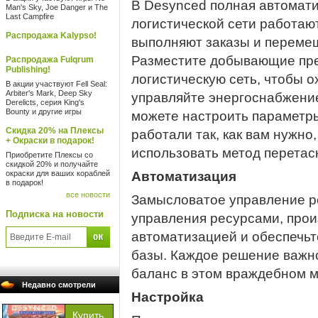
В Desynced полная автомати
Man's Sky, Joe Danger и The
Last Campfire
логистической сети работаю
Распродажа Kalypso!
выполняют заказы и переме
Разместите добывающие пре
Распродажа Fulqrum
Publishing!
логистическую сеть, чтобы 
В акции участвуют Fell Seal:
Arbiter's Mark, Deep Sky
управляйте энергоснабжение
Derelicts, серия King's
Bounty и другие игры
можете настроить параметры
Скидка 20% на Плексы
работали так, как вам нужно
+ Окраски в подарок!
использовать метод перетас
Приобретите Плексы со
скидкой 20% и получайте
окраски для ваших кораблей
Автоматизация
в подарок!
все новости
Замысловатое управление р
Подписка на новости
управления ресурсами, про
автоматизацией и обеспечь
базы. Каждое решение важно
баланс в этом враждебном м
Недавно смотрели
Настройка