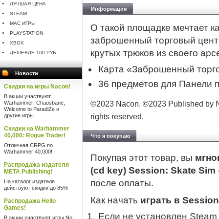
ЛУЧШАЯ ЦЕНА
Информация
STEAM
MAC ИГРЫ
О такой площадке мечтает к
PLAYSTATION
заброшенный торговый цент
XBOX
крутых трюков из своего арс
ДЕШЕВЛЕ 100 РУБ
Карта «Заброшенный торго
Новости
36 предметов для Панели 
Скидки на игры Nacon!
В акции участвуют
Warhammer: Chaosbane,
©2023 Nacon. ©2023 Published by Na
Welcome to ParadiZe и
другие игры
rights reserved.
Скидки на Warhammer
40,000: Rogue Trader!
Что я покупаю
Отличная CRPG по
Warhammer 40,000!
Покупая этот товар, вы
мгно
Распродажа издателя
(cd key) Session: Skate Si
META Publishing!
после оплаты.
На каталог издателя
действуют скидки до 85%
Как начать
играть в Session
Распродажа Hello
Games!
Если не установлен Steam
В акции участвуют игры No