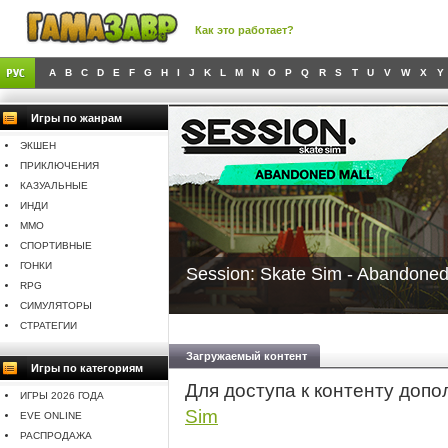
Как это работает?
A
B
C
D
E
F
G
H
I
J
K
L
M
N
O
P
Q
R
S
T
U
V
W
X
Y
Игры по жанрам
ЭКШЕН
ПРИКЛЮЧЕНИЯ
КАЗУАЛЬНЫЕ
ИНДИ
MMO
СПОРТИВНЫЕ
ГОНКИ
Session: Skate Sim - Abandone
RPG
СИМУЛЯТОРЫ
СТРАТЕГИИ
Загружаемый контент
Игры по категориям
Для доступа к контенту доп
ИГРЫ 2026 ГОДА
Sim
EVE ONLINE
РАСПРОДАЖА