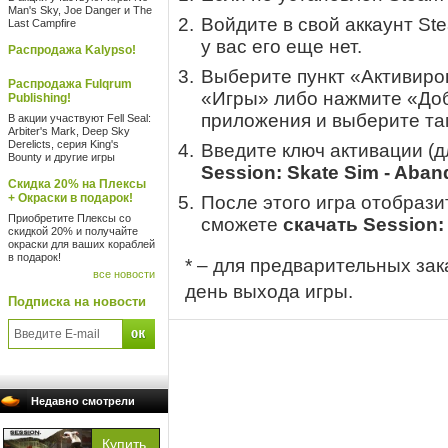
Man's Sky, Joe Danger и The
Войдите в свой аккаунт St
Last Campfire
у вас его еще нет.
Распродажа Kalypso!
Выберите пункт «Активиров
Распродажа Fulqrum
«Игры» либо нажмите «Доб
Publishing!
приложения и выберите там
В акции участвуют Fell Seal:
Arbiter's Mark, Deep Sky
Derelicts, серия King's
Введите ключ активации (
Bounty и другие игры
Session: Skate Sim - Aba
Скидка 20% на Плексы
+ Окраски в подарок!
После этого игра отобрази
Приобретите Плексы со
сможете
скачать Session:
скидкой 20% и получайте
окраски для ваших кораблей
в подарок!
* – для предварительных зак
все новости
день выхода игры.
Подписка на новости
Недавно смотрели