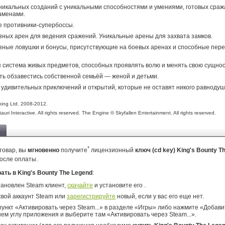
никальных созданий с уникальными способностями и умениями, готовых сраж
аменами.
 противники-супербоссы.
зных арен для ведения сражений. Уникальные арены для захвата замков.
ные ловушки и бонусы, присутствующие на боевых аренах и способные пере
 система живых предметов, способных проявлять волю и менять свою сущнос
ь обзавестись собственной семьёй — женой и детьми.
удивительных приключений и открытий, которые не оставят никого равноду
hing Ltd. 2008-2012.
uri Interactive. All rights reserved. The Engine © Skyfallen Entertainment. All rights reserved.
*
товар, вы
мгновенно
получите
лицензионный
ключ (cd key) King's Bounty 
осле оплаты.
рать в King's Bounty The Legend
:
тановлен Steam клиент,
скачайте
и установите его .
свой аккаунт Steam или
зарегистрируйте
новый, если у вас его еще нет.
ункт «Активировать через Steam...» в разделе «Игры» либо нажмите «Добавит
ем углу приложения и выберите там «Активировать через Steam...».