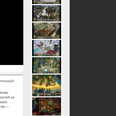
кательный
омному
оролей на
адов,
ство —