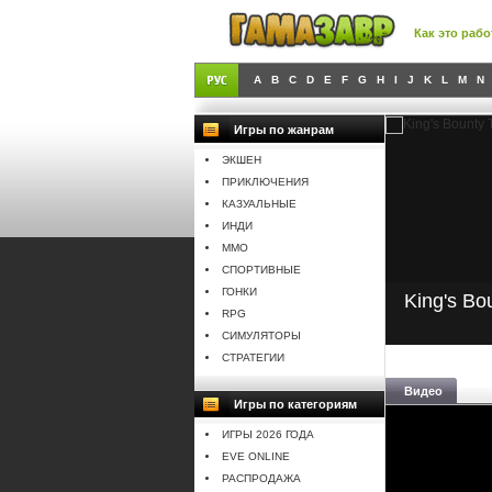
Как это рабо
A
B
C
D
E
F
G
H
I
J
K
L
M
N
Игры по жанрам
ЭКШЕН
ПРИКЛЮЧЕНИЯ
КАЗУАЛЬНЫЕ
ИНДИ
MMO
СПОРТИВНЫЕ
ГОНКИ
King's Bo
RPG
СИМУЛЯТОРЫ
СТРАТЕГИИ
Видео
Игры по категориям
ИГРЫ 2026 ГОДА
EVE ONLINE
РАСПРОДАЖА