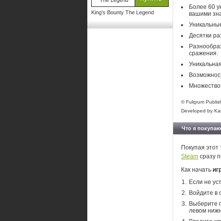
Более 60 у
King's Bounty The Legend
вашими зн
Уникальные
Десятки ра
Разнообраз
сражения.
Уникальная
Возможност
Множество 
© Fulqrum Publis
Developed by Kata
Что я покупаю
Покупая этот 
Steam
сразу п
Как начать
иг
Если не ус
Войдите в 
Выберите п
левом нижн