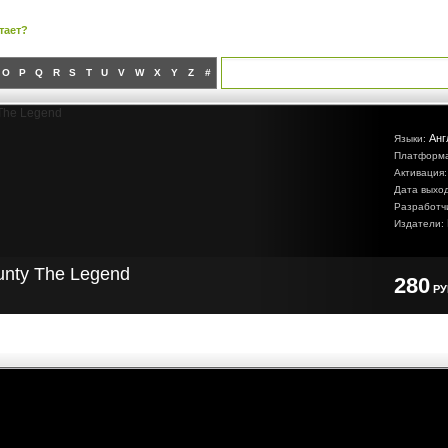
тает?
O
P
Q
R
S
T
U
V
W
X
Y
Z
#
Анг
Языки:
Платформ
Активация
Дата выхо
Разработч
Издатели:
unty The Legend
280
Р