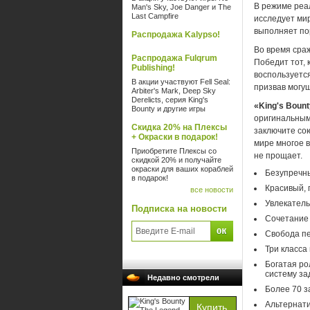
В режиме реал
Man's Sky, Joe Danger и The
Last Campfire
исследует мир
выполняет по
Распродажа Kalypso!
Во время сраж
Распродажа Fulqrum
Победит тот,
Publishing!
воспользуется
В акции участвуют Fell Seal:
призвав могу
Arbiter's Mark, Deep Sky
Derelicts, серия King's
«King's Boun
Bounty и другие игры
оригинальным
Скидка 20% на Плексы
заключите со
+ Окраски в подарок!
мире многое в
Приобретите Плексы со
не прощает.
скидкой 20% и получайте
окраски для ваших кораблей
Безупречны
в подарок!
Красивый,
все новости
Увлекатель
Подписка на новости
Сочетание 
Свобода пе
Три класса
Богатая ро
систему за
Недавно смотрели
Более 70 з
Альтернати