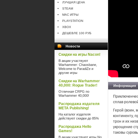
ЛУЧШАЯ ЦЕНА
STEAM
MAC ИГРЫ
PLAYSTATION
XBOX
ДЕШЕВЛЕ 100 РУБ
Новости
Скидки на игры Nacon!
В акции участвуют
Warhammer: Chaosbane,
Welcome to ParadiZe и
другие игры
Скидки на Warhammer
40,000: Rogue Trader!
Информация
Отличная CRPG по
Warhammer 40,000!
Приключенческ
сплав ролево
Распродажа издателя
META Publishing!
Герой (воин, 
На каталог издателя
континенту, 
действуют скидки до 85%
трон и их низ
Распродажа Hello
укрощение ст
Games!
таковы суровы
В акции участвуют игры No