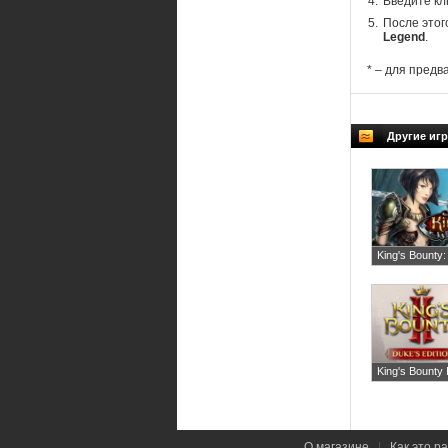
Введите кл
После этог
Legend
.
* – для предв
Другие игр
King's Bounty
King's Bounty 
О магазине
|
Как это р