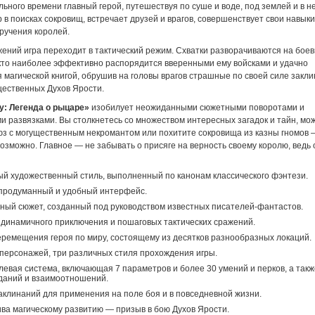
ьного времени главный герой, путешествуя по суше и воде, под землей и в н
 в поисках сокровищ, встречает друзей и врагов, совершенствует свои навыки
ручения королей.
ений игра переходит в тактический режим. Схватки разворачиваются на боев
 кто наиболее эффективно распорядится вверенными ему войсками и удачно
 магической книгой, обрушив на головы врагов страшные по своей силе закли
щественных Духов Ярости.
ty: Легенда о рыцаре»
изобилует неожиданными сюжетными поворотами и
и развязками. Вы столкнетесь со множеством интересных загадок и тайн, мо
юз с могущественным некромантом или похитите сокровища из казны гномов 
озможно. Главное — не забывать о присяге на верность своему королю, ведь
й художественный стиль, выполненный по канонам классического фэнтези.
 продуманный и удобный интерфейс.
ный сюжет, созданный под руководством известных писателей-фантастов.
динамичного приключения и пошаговых тактических сражений.
ремещения героя по миру, состоящему из десятков разнообразных локаций.
 персонажей, три различных стиля прохождения игры.
левая система, включающая 7 параметров и более 30 умений и перков, а так
даний и взаимоотношений.
аклинаний для применения на поле боя и в повседневной жизни.
ва магическому развитию — призыв в бою Духов Ярости.