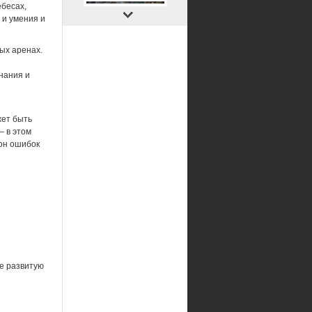
ебесах,
 и умения и
ых аренах.
нания и
жет быть
— в этом
 он ошибок
же развитую