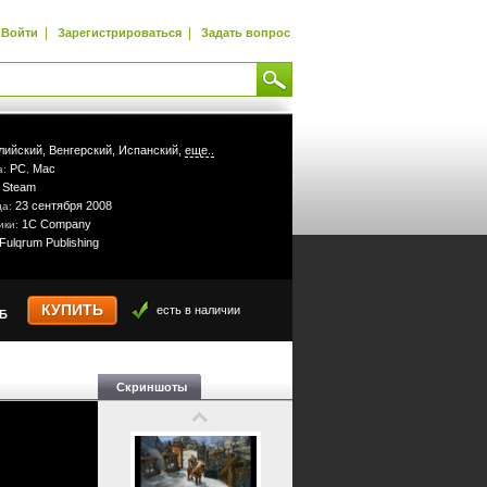
|
|
Войти
Зарегистрироваться
Задать вопрос
лийский,
Венгерский,
Испанский,
еще..
PC
Mac
а:
,
Steam
:
23 сентября 2008
да:
1C Company
ики:
Fulqrum Publishing
КУПИТЬ
есть в наличии
УБ
Скриншоты