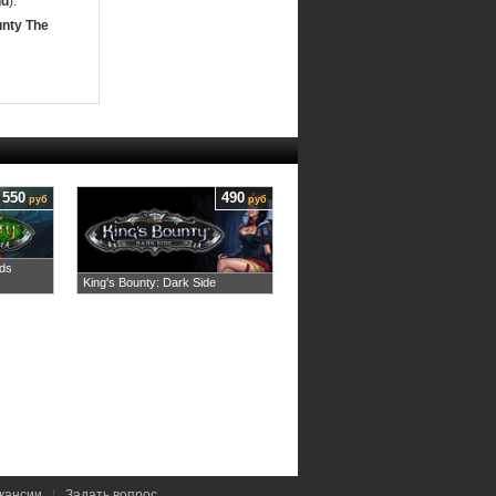
nd
).
unty The
550
490
руб
руб
lds
King's Bounty: Dark Side
кансии
|
Задать вопрос