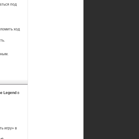
аться под
ломить ход
ть.
шным.
The Legend
в
ь игру» в