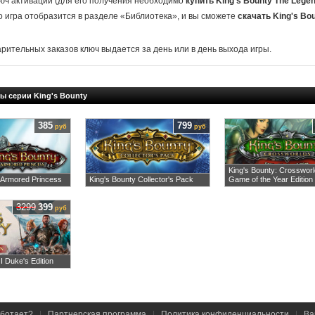
юч активации (для его получения необходимо
купить King's Bounty The Lege
о игра отобразится в разделе «Библиотека», и вы сможете
скачать King's Bo
арительных заказов ключ выдается за день или в день выхода игры.
ы серии King's Bounty
385
799
руб
руб
King's Bounty: Crosswor
: Armored Princess
King's Bounty Collector's Pack
Game of the Year Edition
3299
399
руб
II Duke's Edition
аботает?
|
Партнерская программа
|
Политика конфиденциальности
|
Ва