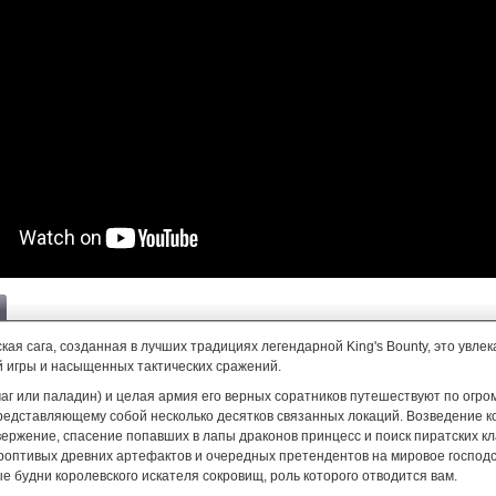
ая сага, созданная в лучших традициях легендарной King's Bounty, это увле
й игры и насыщенных тактических сражений.
маг или паладин) и целая армия его верных соратников путешествуют по огр
представляющему собой несколько десятков связанных локаций. Возведение к
вержение, спасение попавших в лапы драконов принцесс и поиск пиратских кл
роптивых древних артефактов и очередных претендентов на мировое господ
е будни королевского искателя сокровищ, роль которого отводится вам.