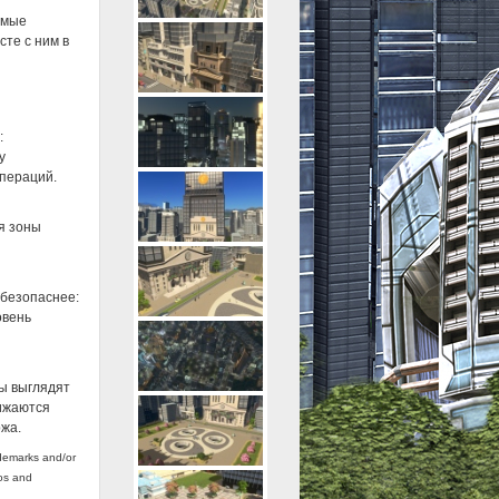
амые
сте с ним в
:
у
операций.
я зоны
 безопаснее:
овень
ы выглядят
нижаются
ржа.
demarks and/or
gos and