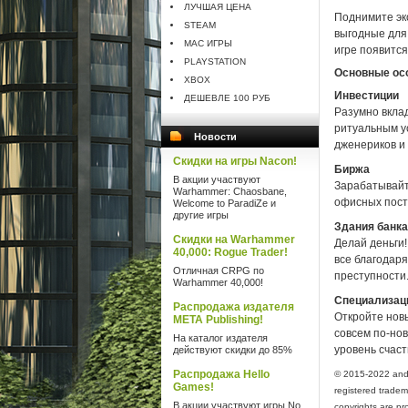
ЛУЧШАЯ ЦЕНА
Поднимите эк
STEAM
выгодные для 
MAC ИГРЫ
игре появится
PLAYSTATION
Основные особ
XBOX
Инвестиции
ДЕШЕВЛЕ 100 РУБ
Разумно вкла
ритуальным у
Новости
дженериков и
Скидки на игры Nacon!
Биржа
В акции участвуют
Зарабатывайте
Warhammer: Chaosbane,
офисных пост
Welcome to ParadiZe и
другие игры
Здания банка
Скидки на Warhammer
Делай деньги!
40,000: Rogue Trader!
все благодаря
Отличная CRPG по
преступности
Warhammer 40,000!
Специализац
Распродажа издателя
Откройте нов
META Publishing!
совсем по-но
На каталог издателя
уровень счаст
действуют скидки до 85%
Распродажа Hello
© 2015-2022 and
Games!
registered tradem
В акции участвуют игры No
copyrights are pr