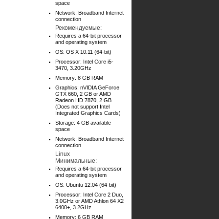
space
Network: Broadband Internet
connection
Рекомендуемые:
Requires a 64-bit processor
and operating system
OS: OS X 10.11 (64-bit)
Processor: Intel Core i5-
3470, 3.20GHz
Memory: 8 GB RAM
Graphics: nVIDIA GeForce
GTX 660, 2 GB or AMD
Radeon HD 7870, 2 GB
(Does not support Intel
Integrated Graphics Cards)
Storage: 4 GB available
space
Network: Broadband Internet
connection
Linux
Минимальные:
Requires a 64-bit processor
and operating system
OS: Ubuntu 12.04 (64-bit)
Processor: Intel Core 2 Duo,
3.0GHz or AMD Athlon 64 X2
6400+, 3.2GHz
Memory: 6 GB RAM