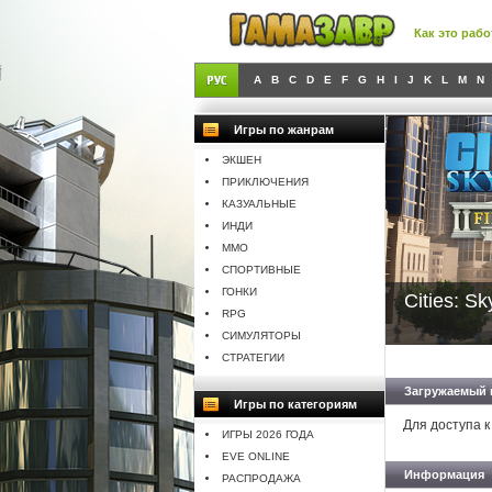
Как это рабо
A
B
C
D
E
F
G
H
I
J
K
L
M
N
Игры по жанрам
ЭКШЕН
ПРИКЛЮЧЕНИЯ
КАЗУАЛЬНЫЕ
ИНДИ
MMO
СПОРТИВНЫЕ
ГОНКИ
Cities: Sk
RPG
СИМУЛЯТОРЫ
СТРАТЕГИИ
Загружаемый 
Игры по категориям
Для доступа к
ИГРЫ 2026 ГОДА
EVE ONLINE
Информация
РАСПРОДАЖА