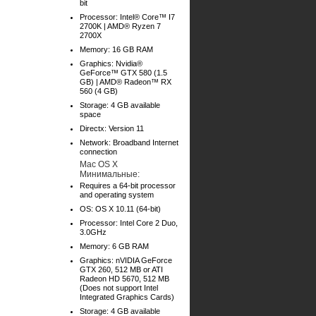
bit
Processor: Intel® Core™ I7
2700K | AMD® Ryzen 7
2700X
Memory: 16 GB RAM
Graphics: Nvidia®
GeForce™ GTX 580 (1.5
GB) | AMD® Radeon™ RX
560 (4 GB)
Storage: 4 GB available
space
Directx: Version 11
Network: Broadband Internet
connection
Mac OS X
Минимальные:
Requires a 64-bit processor
and operating system
OS: OS X 10.11 (64-bit)
Processor: Intel Core 2 Duo,
3.0GHz
Memory: 6 GB RAM
Graphics: nVIDIA GeForce
GTX 260, 512 MB or ATI
Radeon HD 5670, 512 MB
(Does not support Intel
Integrated Graphics Cards)
Storage: 4 GB available