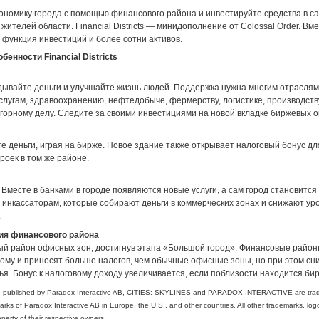
ономику города с помощью финансового района и инвестируйте средства в с
жителей области. Financial Districts — минидополнение от Colossal Order. Вме
 функция инвестиций и более сотни активов.
енности Financial Districts
дывайте деньги и улучшайте жизнь людей. Поддержка нужна многим отраслям
слугам, здравоохранению, нефтедобыче, фермерству, логистике, производств
 горному делу. Следите за своими инвестициями на новой вкладке биржевых 
 деньги, играя на бирже. Новое здание также открывает налоговый бонус дл
роек в том же районе.
 Вместе в банками в городе появляются новые услуги, а сам город становится
 инкассаторам, которые собирают деньги в коммерческих зонах и снижают ур
.
ия финансового района
ый район офисных зон, достигнув этапа «Большой город». Финансовые район
вому и приносят больше налогов, чем обычные офисные зоны, но при этом с
ья. Бонус к налоговому доходу увеличивается, если поблизости находится би
 published by Paradox Interactive AB, CITIES: SKYLINES and PARADOX INTERACTIVE are tra
arks of Paradox Interactive AB in Europe, the U.S., and other countries. All other trademarks, lo
operty of their respective owners.