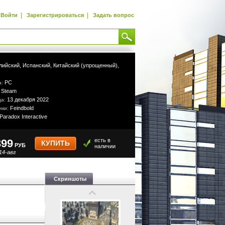
|
|
Войти
Зарегистрироваться
Задать вопрос
лийский,
Испанский,
Китайский (упрощенный),
PC
а:
Steam
:
13 декабря 2022
да:
Feindbold
ики:
Paradox Interactive
399
есть в
КУПИТЬ
РУБ
наличии
14-авг
Скриншоты