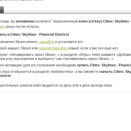
*
товар, вы
мгновенно
получите
лицензионный
ключ (cd key) Cities: Skylines -
eam
сразу после оплаты.
ать в Cities: Skylines - Financial Districts
:
тановлен Steam клиент,
скачайте
и установите его .
свой аккаунт Steam или
зарегистрируйте
новый, если у вас его еще нет.
ункт «Активировать через Steam...» в разделе «Игры» либо нажмите «Добавит
ем углу приложения и выберите там «Активировать через Steam...».
юч активации (для его получения необходимо
купить Cities: Skylines - Financi
о игра отобразится в разделе «Библиотека», и вы сможете
скачать Cities: Sky
istricts
.
арительных заказов ключ выдается за день или в день выхода игры.