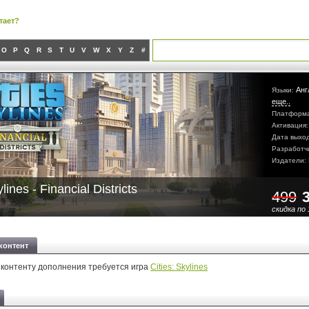
тает?
O
P
Q
R
S
T
U
V
W
X
Y
Z
#
Анг
Языки:
еще..
Платформ
Активация
Дата выхо
Разработч
Издатели:
ylines - Financial Districts
499
скидка по 
контент
 контенту дополнения требуется игра
Cities: Skylines