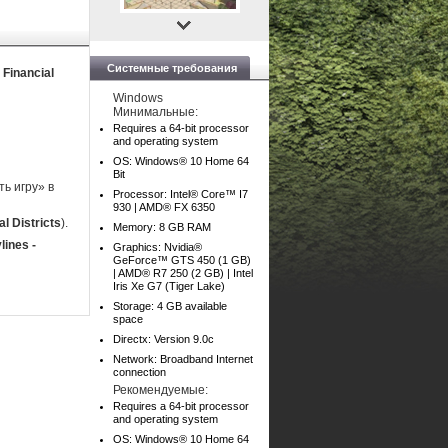
Системные требования
 Financial
Windows
Минимальные:
Requires a 64-bit processor
and operating system
OS: Windows® 10 Home 64
Bit
ь игру» в
Processor: Intel® Core™ I7
930 | AMD® FX 6350
al Districts
).
Memory: 8 GB RAM
lines -
Graphics: Nvidia®
GeForce™ GTS 450 (1 GB)
| AMD® R7 250 (2 GB) | Intel
Iris Xe G7 (Tiger Lake)
Storage: 4 GB available
space
Directx: Version 9.0c
Network: Broadband Internet
connection
Рекомендуемые:
Requires a 64-bit processor
and operating system
OS: Windows® 10 Home 64