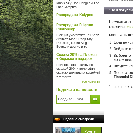
Man's Sky, Joe Danger и The
Last Campfire
Что я покупаю
Распродажа Kalypso!
Покупая этот 
Распродажа Fulqrum
Districts
в
St
Publishing!
Как начать
игр
В акции участвуют Fell Seal:
Arbiter's Mark, Deep Sky
Если не ус
Derelicts, серия King's
Bounty и другие игры
Войдите в 
Скидка 20% на Плексы
Выберите п
+ Окраски в подарок!
левом нижн
Приобретите Плексы со
Введите кл
скидкой 20% и получайте
окраски для ваших кораблей
После этог
в подарок!
Financial D
все новости
* – для предв
Подписка на новости
Недавно смотрели