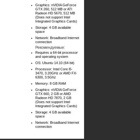
Graphics: nVIDIA GeForce
GTX 260, 512 MB or ATI
Radeon HD 5670, 512 MB
(Does not support Intel
Integrated Graphics Cards)
Storage: 4 GB available
space
Network: Broadband Internet
connection
Рекомендуемые:
Requires a 64-bit processor
and operating system
OS: Ubuntu 14.10 (64-bit)
Processor: Intel Core i5-
3470, 3.20GHz or AMD FX-
6300, 3.5Ghz
Memory: 8 GB RAM
Graphics: nVIDIA GeForce
GTX 660, 2 GB or AMD
Radeon HD 7870, 2 GB
(Does not support Intel
Integrated Graphics Cards)
Storage: 4 GB available
space
Network: Broadband Internet
connection