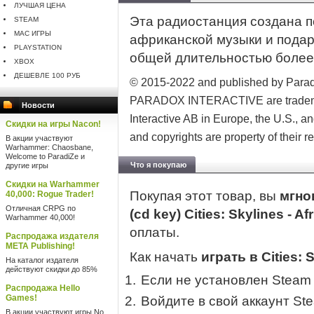
ЛУЧШАЯ ЦЕНА
Эта радиостанция создана 
STEAM
MAC ИГРЫ
африканской музыки и подар
PLAYSTATION
общей длительностью более 
XBOX
ДЕШЕВЛЕ 100 РУБ
© 2015-2022 and published by Parad
PARADOX INTERACTIVE are trademark
Новости
Interactive AB in Europe, the U.S., an
Скидки на игры Nacon!
and copyrights are property of their 
В акции участвуют
Warhammer: Chaosbane,
Welcome to ParadiZe и
Что я покупаю
другие игры
Скидки на Warhammer
Покупая этот товар, вы
мгно
40,000: Rogue Trader!
Отличная CRPG по
(cd key) Cities: Skylines - A
Warhammer 40,000!
оплаты.
Распродажа издателя
META Publishing!
Как начать
играть в Cities: S
На каталог издателя
действуют скидки до 85%
Если не установлен Steam
Распродажа Hello
Games!
Войдите в свой аккаунт St
В акции участвуют игры No