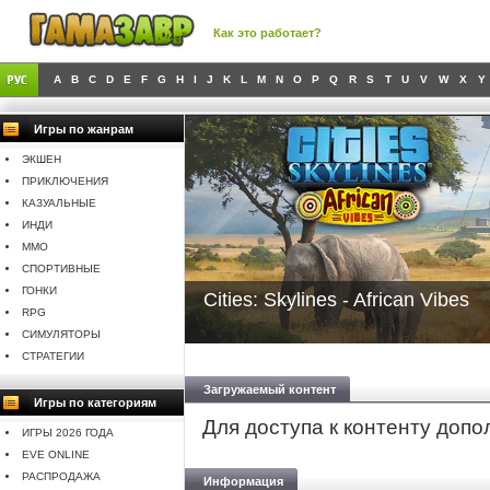
Как это работает?
A
B
C
D
E
F
G
H
I
J
K
L
M
N
O
P
Q
R
S
T
U
V
W
X
Y
Игры по жанрам
ЭКШЕН
ПРИКЛЮЧЕНИЯ
КАЗУАЛЬНЫЕ
ИНДИ
MMO
СПОРТИВНЫЕ
ГОНКИ
Cities: Skylines - African Vibes
RPG
СИМУЛЯТОРЫ
СТРАТЕГИИ
Загружаемый контент
Игры по категориям
Для доступа к контенту доп
ИГРЫ 2026 ГОДА
EVE ONLINE
РАСПРОДАЖА
Информация