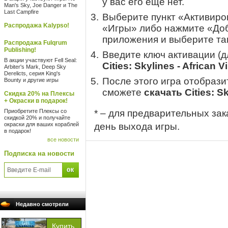
у вас его еще нет.
Man's Sky, Joe Danger и The
Last Campfire
Выберите пункт «Активиров
Распродажа Kalypso!
«Игры» либо нажмите «Доб
приложения и выберите там
Распродажа Fulqrum
Publishing!
Введите ключ активации (
В акции участвуют Fell Seal:
Cities: Skylines - African V
Arbiter's Mark, Deep Sky
Derelicts, серия King's
После этого игра отобрази
Bounty и другие игры
сможете
скачать Cities: Sk
Скидка 20% на Плексы
+ Окраски в подарок!
Приобретите Плексы со
* – для предварительных зак
скидкой 20% и получайте
окраски для ваших кораблей
день выхода игры.
в подарок!
все новости
Подписка на новости
Недавно смотрели