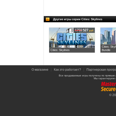
Другие игры серии Cities: Skylines
1759
527
руб
Cities: Sky
Cities: Skylines
Bundle
О магазине
|
Как это работает?
|
Партнерская прогр
Все продаваемые игры получены по прямым 
Мы гарантируем 
© 2