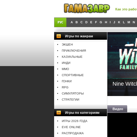
Как это рабо
A
B
C
D
E
F
G
H
I
J
K
L
M
N
Игры по жанрам
ЭКШЕН
ПРИКЛЮЧЕНИЯ
КАЗУАЛЬНЫЕ
ИНДИ
MMO
СПОРТИВНЫЕ
ГОНКИ
Nine Witc
RPG
СИМУЛЯТОРЫ
СТРАТЕГИИ
Видео
Игры по категориям
ИГРЫ 2026 ГОДА
EVE ONLINE
РАСПРОДАЖА