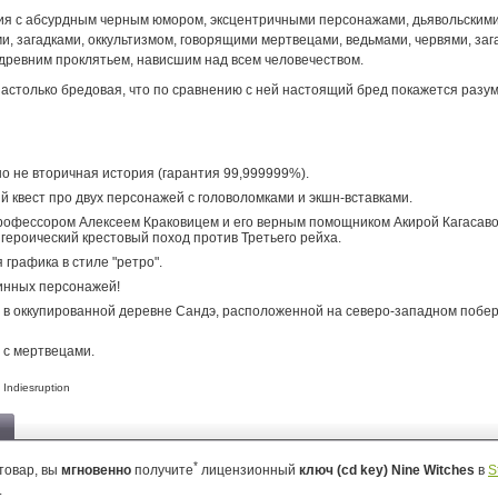
ия с абсурдным черным юмором, эксцентричными персонажами, дьявольским
, загадками, оккультизмом, говорящими мертвецами, ведьмами, червями, за
 древним проклятьем, нависшим над всем человечеством.
настолько бредовая, что по сравнению с ней настоящий бред покажется разу
 не вторичная история (гарантия 99,999999%).
 квест про двух персонажей с головоломками и экшн-вставками.
рофессором Алексеем Краковицем и его верным помощником Акирой Кагасав
героический крестовый поход против Третьего рейха.
 графика в стиле "ретро".
инных персонажей!
в оккупированной деревне Сандэ, расположенной на северо-западном побе
 с мертвецами.
 Indiesruption
*
товар, вы
мгновенно
получите
лицензионный
ключ (cd key) Nine Witches
в
S
.