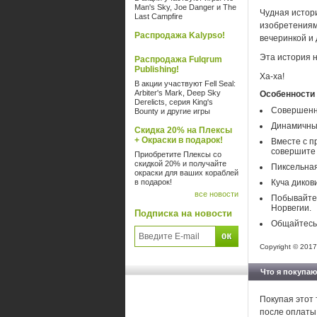
Man's Sky, Joe Danger и The
Чудная истор
Last Campfire
изобретениями
Распродажа Kalypso!
вечеринкой и
Эта история 
Распродажа Fulqrum
Publishing!
Ха-ха!
В акции участвуют Fell Seal:
Arbiter's Mark, Deep Sky
Особенности
Derelicts, серия King's
Совершенно
Bounty и другие игры
Динамичный
Скидка 20% на Плексы
+ Окраски в подарок!
Вместе с п
совершите 
Приобретите Плексы со
скидкой 20% и получайте
Пиксельная
окраски для ваших кораблей
в подарок!
Куча диков
все новости
Побывайте 
Норвегии.
Подписка на новости
Общайтесь
Copyright © 2017
Что я покупаю
Покупая этот 
после оплаты