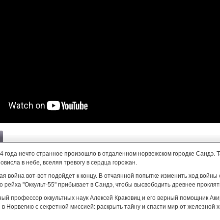
44 года нечто странное произошло в отдаленном норвежском городке Сандэ. 
овисла в небе, вселяя тревогу в сердца горожан.
я война вот-вот подойдет к концу. В отчаянной попытке изменить ход войны
о рейха "Оккульт-55" прибывает в Сандэ, чтобы высвободить древнее проклят
ый профессор оккультных наук Алексей Краковиц и его верный помощник Аки
в Норвегию с секретной миссией: раскрыть тайну и спасти мир от железной х