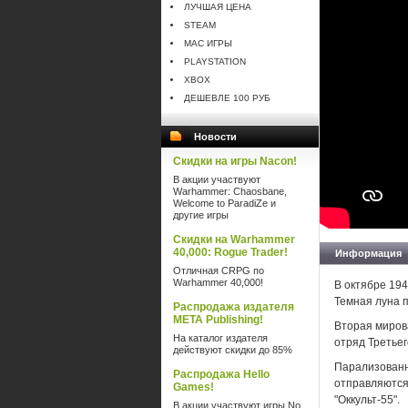
ЛУЧШАЯ ЦЕНА
STEAM
MAC ИГРЫ
PLAYSTATION
XBOX
ДЕШЕВЛЕ 100 РУБ
Новости
Скидки на игры Nacon!
В акции участвуют
Warhammer: Chaosbane,
Welcome to ParadiZe и
другие игры
Скидки на Warhammer
40,000: Rogue Trader!
Информация
Отличная CRPG по
Warhammer 40,000!
В октябре 19
Темная луна п
Распродажа издателя
META Publishing!
Вторая мирова
На каталог издателя
отряд Третьег
действуют скидки до 85%
Парализованн
Распродажа Hello
отправляются 
Games!
"Оккульт-55".
В акции участвуют игры No