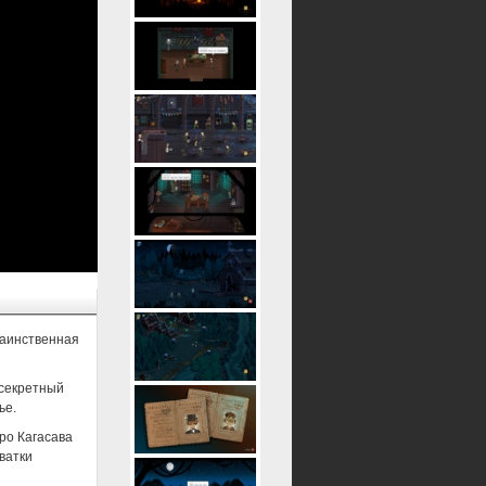
Таинственная
 секретный
ье.
ро Кагасава
ватки