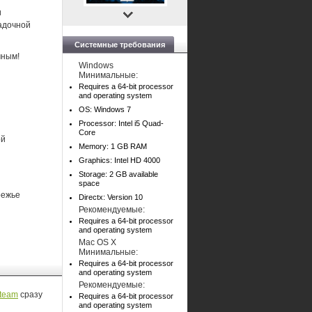
и
гадочной
Системные требования
мным!
Windows
Минимальные:
Requires a 64-bit processor
and operating system
OS: Windows 7
Processor: Intel i5 Quad-
Core
ой
Memory: 1 GB RAM
Graphics: Intel HD 4000
Storage: 2 GB available
space
режье
Directx: Version 10
Рекомендуемые:
Requires a 64-bit processor
and operating system
Mac OS X
Минимальные:
Requires a 64-bit processor
and operating system
Рекомендуемые:
team
сразу
Requires a 64-bit processor
and operating system