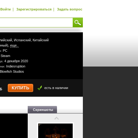
|
|
Войти
Зарегистрироваться
Задать вопрос
лийский,
Испанский,
Китайский
нный),
еще..
PC
а:
Steam
:
4 декабря 2020
да:
Indiesruption
ики:
Blowfish Studios
КУПИТЬ
есть в наличии
УБ
Скриншоты