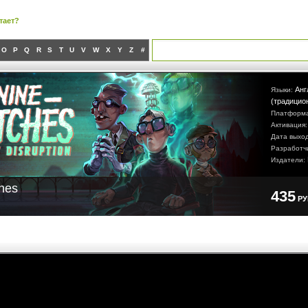
тает?
O
P
Q
R
S
T
U
V
W
X
Y
Z
#
Анг
Языки:
(традицио
Платформ
Активация
Дата выхо
Разработч
Издатели:
hes
435
Р