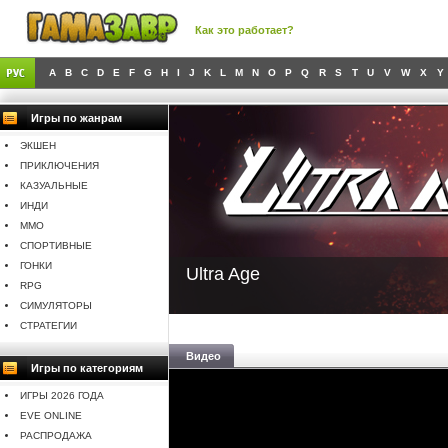
Как это работает?
A
B
C
D
E
F
G
H
I
J
K
L
M
N
O
P
Q
R
S
T
U
V
W
X
Y
Игры по жанрам
ЭКШЕН
ПРИКЛЮЧЕНИЯ
КАЗУАЛЬНЫЕ
ИНДИ
MMO
СПОРТИВНЫЕ
ГОНКИ
Ultra Age
RPG
СИМУЛЯТОРЫ
СТРАТЕГИИ
Видео
Игры по категориям
ИГРЫ 2026 ГОДА
EVE ONLINE
РАСПРОДАЖА