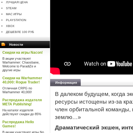
ЛУЧШАЯ ЦЕНА
STEAM
MAC ИГРЫ
PLAYSTATION
XBOX
ДЕШЕВЛЕ 100 РУБ
Новости
Скидки на игры Nacon!
В акции участвуют
Warhammer: Chaosbane,
Welcome to ParadiZe и
другие игры
Скидки на Warhammer
40,000: Rogue Trader!
Информация
Отличная CRPG по
Warhammer 40,000!
В далеком будущем, когда э
Распродажа издателя
ресурсы истощены из-за кра
META Publishing!
член орбитальной команды, 
На каталог издателя
действуют скидки до 85%
землю…»
Распродажа Hello
Games!
Драматический экшен, ин
В акции участвуют игры No