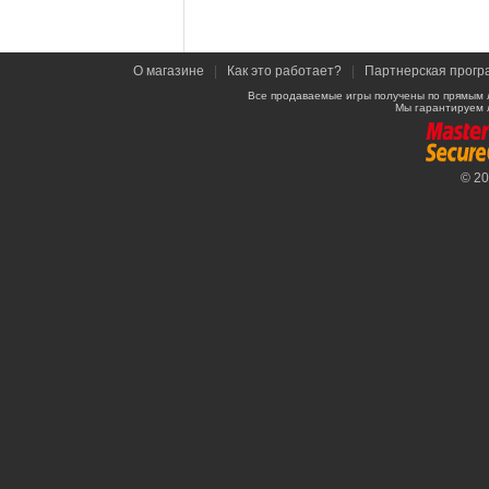
О магазине
|
Как это работает?
|
Партнерская прогр
Все продаваемые игры получены по прямым 
Мы гарантируем 
© 2