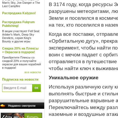
Man's Sky, Joe Danger и The
В 3174 году, когда ресурсы
Last Campfire
разрушены метеоритами, люд
Распродажа Kalypso!
Земли и поселился в космич
Распродажа Fulqrum
на тех, кто поселился в на
Publishing!
В акции участвуют Fell Seal:
Когда все поставки, отправ
Arbiter's Mark, Deep Sky
Derelicts, серия King's
«Орбитальную дугу», прекра
Bounty и другие игры
эксперимент, чтобы найти п
Скидка 20% на Плексы
+ Окраски в подарок!
воин с мечом падает с орбит
Приобретите Плексы со
отправляется в путешествие
скидкой 20% и получайте
окраски для ваших кораблей
чтобы найти ключ к выживан
в подарок!
все новости
Уникальное оружие
Подписка на новости
Используя различную силу к
выполнять быстрые и стильн
разрушительные взрывные ат
Недавно смотрели
Переключайтесь между разл
наземные и воздушные атаки