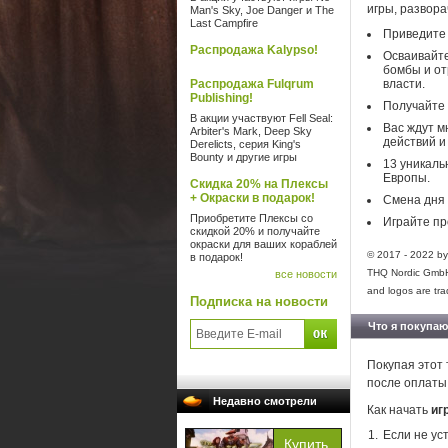
игры, развор
Man's Sky, Joe Danger и The
Last Campfire
Приведите 
Распродажа Kalypso!
Осваивайте
бомбы и от
Распродажа Fulqrum
власти.
Publishing!
Получайте 
В акции участвуют Fell Seal:
Вас ждут м
Arbiter's Mark, Deep Sky
действий и
Derelicts, серия King's
Bounty и другие игры
13 уникаль
Европы.
Скидка 20% на Плексы
+ Окраски в подарок!
Смена дня 
Приобретите Плексы со
Играйте пр
скидкой 20% и получайте
окраски для ваших кораблей
© 2017 - 2022 by
в подарок!
THQ Nordic GmbH.
все новости
and logos are tra
Подписка на новости
Что я покупаю
Покупая этот 
после оплаты
Недавно смотрели
Как начать
иг
Если не ус