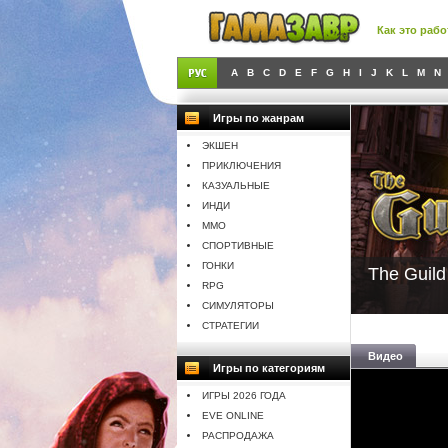
Как это рабо
A
B
C
D
E
F
G
H
I
J
K
L
M
N
Игры по жанрам
ЭКШЕН
ПРИКЛЮЧЕНИЯ
КАЗУАЛЬНЫЕ
ИНДИ
MMO
СПОРТИВНЫЕ
ГОНКИ
The Guild
RPG
СИМУЛЯТОРЫ
СТРАТЕГИИ
Видео
Игры по категориям
ИГРЫ 2026 ГОДА
EVE ONLINE
РАСПРОДАЖА