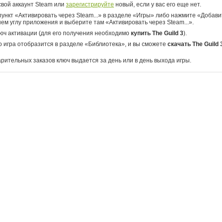
свой аккаунт Steam или
зарегистрируйте
новый, если у вас его еще нет.
ункт «Активировать через Steam...» в разделе «Игры» либо нажмите «Добавит
ем углу приложения и выберите там «Активировать через Steam...».
юч активации (для его получения необходимо
купить The Guild 3
).
о игра отобразится в разделе «Библиотека», и вы сможете
скачать The Guild 
арительных заказов ключ выдается за день или в день выхода игры.