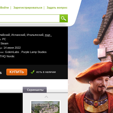
|
|
Войти
Зарегистрироваться
Задать вопрос
лийский,
Испанский,
Итальянский,
еще..
PC
а:
Steam
:
14 июня 2022
да:
GolemLabs
Purple Lamp Studios
ики:
,
THQ Nordic
КУПИТЬ
есть в наличии
УБ
Скриншоты