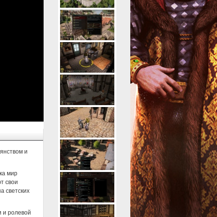
янством и
ка мир
ют свои
а светских
и и ролевой