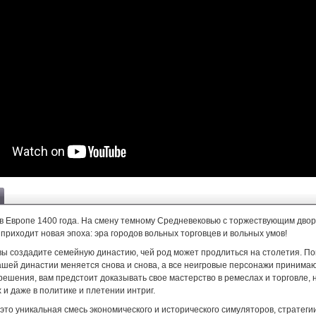
в Европе 1400 года. На смену темному Средневековью с торжествующим двор
приходит новая эпоха: эра городов вольных торговцев и вольных умов!
 вы создадите семейную династию, чей род может продлиться на столетия. По
вашей династии меняется снова и снова, а все неигровые персонажи принима
ешения, вам предстоит доказывать свое мастерство в ремеслах и торговле, н
и даже в политике и плетении интриг.
 это уникальная смесь экономического и исторического симуляторов, стратеги