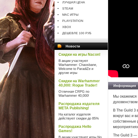
ЛУЧШАЯ ЦЕНА
STEAM
MAC ИГРЫ
PLAYSTATION
XBOX
ДЕШЕВЛЕ 100 РУБ
Новости
Скидки на игры Nacon!
В акции участвуют
Warhammer: Chaosbane,
Welcome to ParadiZe и
другие игры
Скидки на Warhammer
40,000: Rogue Trader!
Информация
Отличная CRPG по
Warhammer 40,000!
Мы окажемся 
духовенством 
Распродажа издателя
META Publishing!
В The Guild 3
На каталог издателя
вокруг вас и 
действуют скидки до 85%
собственные р
Распродажа Hello
мероприятиях 
Games!
The Guild 3 —
В акции участвуют игры No