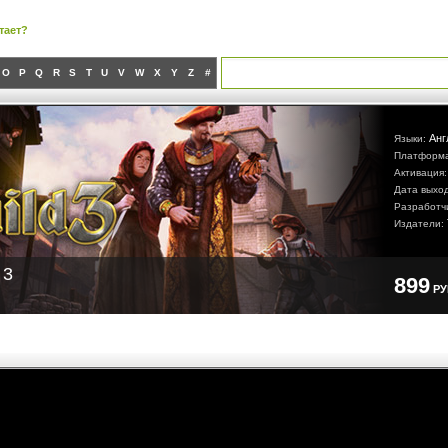
тает?
O
P
Q
R
S
T
U
V
W
X
Y
Z
#
Анг
Языки:
Платформ
Активация
Дата выхо
Разработч
Издатели:
 3
899
Р