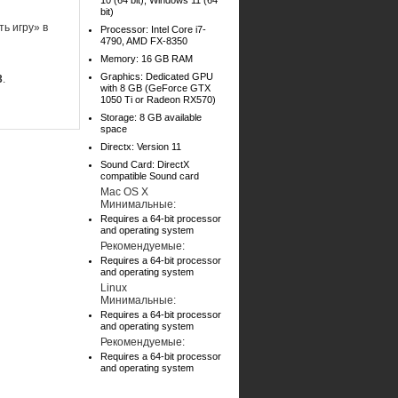
10 (64 bit), Windows 11 (64
bit)
ь игру» в
Processor: Intel Core i7-
4790, AMD FX-8350
Memory: 16 GB RAM
Graphics: Dedicated GPU
3
.
with 8 GB (GeForce GTX
1050 Ti or Radeon RX570)
Storage: 8 GB available
space
Directx: Version 11
Sound Card: DirectX
compatible Sound card
Mac OS X
Минимальные:
Requires a 64-bit processor
and operating system
Рекомендуемые:
Requires a 64-bit processor
and operating system
Linux
Минимальные:
Requires a 64-bit processor
and operating system
Рекомендуемые:
Requires a 64-bit processor
and operating system