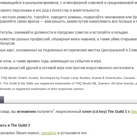
ачивающейся в реальном времени, с атмосферной озвучкой и средневековой м
своего персонажа и его род к богатству и влиятельности.
 честное ремесло, торгуйте, заводите романы, подкупайте чиновников или б
равляйте своих врагов — вам решать, каким путем накапливать все больше и
титулы, занимайте должности в городских советах и вступайте в гильдии.
ножество разных профессий, обширная книга навыков, а также уйма открыва
 бонусов.
ных карт, основанных на подлинных исторических местах Центральной и Сев
и ночи, а также времен года, влияющая на события в игре.
отив династий друзей в сетевой игре или против искусственного интеллекта.
 THQ Nordic GmbH, Austria. Developed by Purple Lamp Studios, Austria & GolemLabs, Canada. 
 The Guild & Die Gilde are registered trademarks of THQ Nordic AB, Sweden. All other brands,
demarks or registered trademarks of their respective owners.
*
товар, вы
мгновенно
получите
лицензионный
ключ (cd key) The Guild 3
в
Ste
.
рать в The Guild 3
:
тановлен Steam клиент,
скачайте
и установите его .