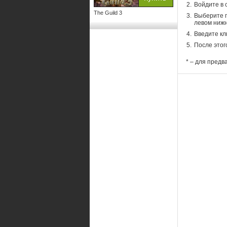
Войдите в 
The Guild 3
Выберите п
левом нижн
Введите кл
После этог
* – для предв