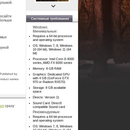
узыкой.
росайте
Системные требования
 больше
Windows
Минимальные:
Requires a 64-bit processor
емых
and operating system
OS: Windows 7, 8, Windows
ерной
10 (64 bit), Windows 11 (64
bit)
Processor: Intel Core i3 4000
series, AMD FX 6000 series
Memory: 8 GB RAM
Published by
Graphics: Dedicated GPU
with 4 GB (GeForce GTX
 product names
970 or Radeon RX570)
Storage: 8 GB available
space
Directx: Version 11
Sound Card: DirectX
am
сразу
compatible Sound card
Рекомендуемые:
Requires a 64-bit processor
and operating system
OS: Windows 7, 8, Windows