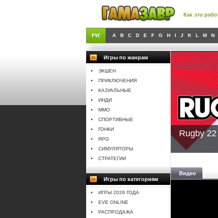
Как это рабо
A
B
C
D
E
F
G
H
I
J
K
L
M
N
Игры по жанрам
ЭКШЕН
ПРИКЛЮЧЕНИЯ
КАЗУАЛЬНЫЕ
ИНДИ
MMO
СПОРТИВНЫЕ
ГОНКИ
Rugby 22
RPG
СИМУЛЯТОРЫ
СТРАТЕГИИ
Видео
Игры по категориям
ИГРЫ 2026 ГОДА
EVE ONLINE
РАСПРОДАЖА