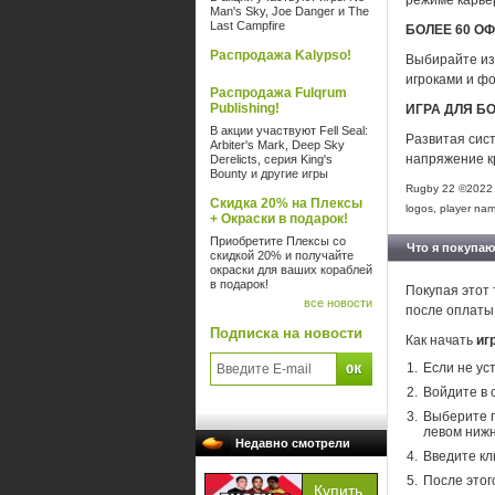
режиме карье
Man's Sky, Joe Danger и The
Last Campfire
БОЛЕЕ 60 
Распродажа Kalypso!
Выбирайте из
игроками и ф
Распродажа Fulqrum
Publishing!
ИГРА ДЛЯ Б
В акции участвуют Fell Seal:
Развитая сис
Arbiter's Mark, Deep Sky
напряжение к
Derelicts, серия King's
Bounty и другие игры
Rugby 22 ©2022 P
Скидка 20% на Плексы
logos, player nam
+ Окраски в подарок!
Приобретите Плексы со
Что я покупаю
скидкой 20% и получайте
окраски для ваших кораблей
в подарок!
Покупая этот 
все новости
после оплаты
Подписка на новости
Как начать
иг
Если не ус
Войдите в 
Выберите п
левом нижн
Недавно смотрели
Введите кл
После этог