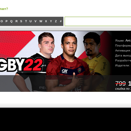
тает?
O
P
Q
R
S
T
U
V
W
X
Y
Z
#
Анг
Языки:
Платформ
Активация
Дата выхо
Разработч
Издатели:
799
скидка по 