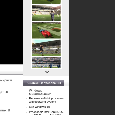
рнирах в
Системные требования
Windows
ать в
Минимальные:
Requires a 64-bit processor
and operating system
OS: Windows 10
игах. В
Processor: Intel Core i5-650