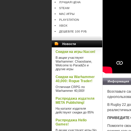
ЛУЧШАЯ ЦЕНА
STEAM
MAC ИГРЫ
PLAYSTATION
XBOX
ДЕШЕВЛЕ 100 РУБ
Новости
Скидки на игры Nacon!
В акции участвуют
Warhammer: Chaosbane,
Welcome to ParadiZe и
другие игры
Скидки на Warhammer
40,000: Rogue Trader!
Информация
Отличная CRPG по
Warhammer 40,000!
Возглавьте с
однопользова
Распродажа издателя
META Publishing!
В Rugby 22 до
На каталог издателя
реалистичных
действуют скидки до 85%
ПРИВЕДИТЕ 
Распродажа Hello
Games!
Помогите свои
В акции участвуют игры No