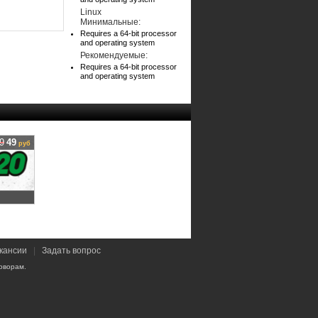
Linux
Минимальные:
Requires a 64-bit processor
and operating system
Рекомендуемые:
Requires a 64-bit processor
and operating system
9
49
руб
кансии
|
Задать вопрос
оворам.