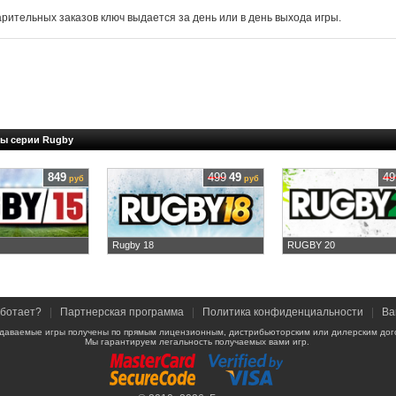
арительных заказов ключ выдается за день или в день выхода игры.
ры серии Rugby
849
499
49
49
руб
руб
Rugby 18
RUGBY 20
аботает?
|
Партнерская программа
|
Политика конфиденциальности
|
Ва
даваемые игры получены по прямым лицензионным, дистрибьюторским или дилерским дог
Мы гарантируем легальность получаемых вами игр.