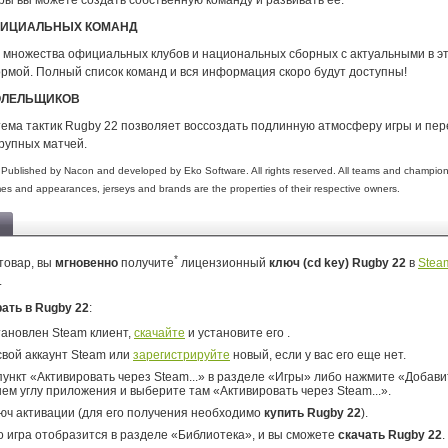
ры вы можете создать собственную команду и развивать ее.
ОФИЦИАЛЬНЫХ КОМАНД
 множества официальных клубов и национальных сборных с актуальными в э
ормой. Полный список команд и вся информация скоро будут доступны!
ОЛЕЛЬЩИКОВ
тема тактик Rugby 22 позволяет воссоздать подлинную атмосферу игры и пе
рупных матчей.
ublished by Nacon and developed by Eko Software. All rights reserved. All teams and champio
es and appearances, jerseys and brands are the properties of their respective owners.
*
товар, вы
мгновенно
получите
лицензионный
ключ (cd key) Rugby 22
в
Stea
.
рать в Rugby 22
:
тановлен Steam клиент,
скачайте
и установите его .
свой аккаунт Steam или
зарегистрируйте
новый, если у вас его еще нет.
ункт «Активировать через Steam...» в разделе «Игры» либо нажмите «Добавит
ем углу приложения и выберите там «Активировать через Steam...».
юч активации (для его получения необходимо
купить Rugby 22
).
о игра отобразится в разделе «Библиотека», и вы сможете
скачать Rugby 22
.