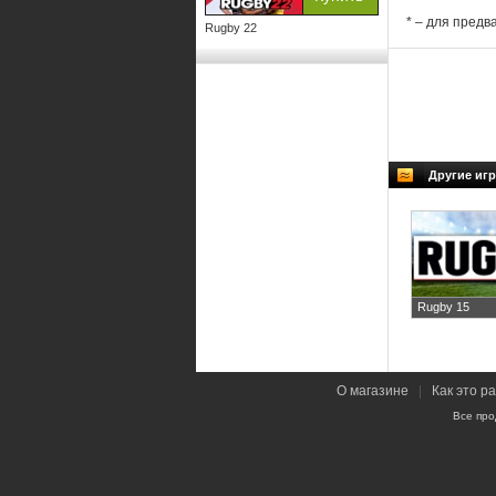
* – для предв
Rugby 22
Другие иг
Rugby 15
О магазине
|
Как это р
Все про