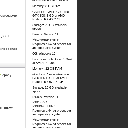
or AMD Phenom II X4 965
Memory: 8 GB RAM
Graphics: Nvidia GeForce
том сезоне
GTX 950, 2 GB or AMD
Radeon RX 46, 2 GB
Storage: 26 GB available
space
Directx: Version 11
редает
Рекомендуемые:
Requires a 64-bit processor
and operating system
nships names,
OS: Windows 10
Processor: Intel Core i5-3470
or AMD FX-6300
Memory: 12 GB RAM
Graphics: Nvidia GeForce
m
сразу
GTX 1060, 3 GB or AMD
Radeon RX 570, 4 GB
Storage: 26 GB available
space
Directx: Version 11
Mac OS X
Минимальные:
ь игру» в
Requires a 64-bit processor
and operating system
Рекомендуемые:
Requires a 64-bit processor
and operating system