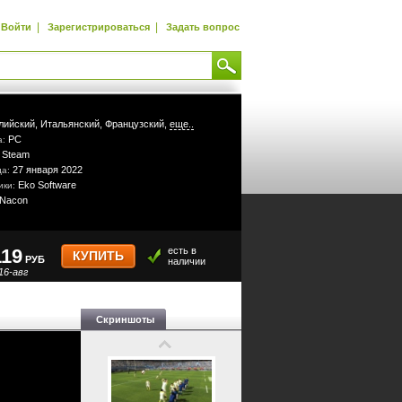
|
|
Войти
Зарегистрироваться
Задать вопрос
лийский,
Итальянский,
Французский,
еще..
PC
а:
Steam
:
27 января 2022
да:
Eko Software
ики:
Nacon
119
есть в
КУПИТЬ
РУБ
наличии
16-авг
Скриншоты