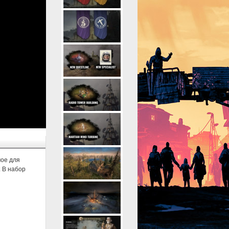
мое для
. В набор