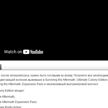
 после апокалипсиса, нужно быть готовыми ко всему. Получите все необходи
ветающей колонии выживших в Surviving the Aftermath: Ultimate Colony Edition
ing the Aftermath, Expansion Pass и эксклюзивный внутриигровой контент.
ony Edition входит:
e Aftermath;
he Aftermath Expansion Pass;
ия Radio Active;