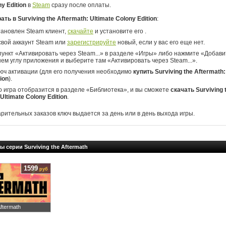
ny Edition
в
Steam
сразу после оплаты.
рать в Surviving the Aftermath: Ultimate Colony Edition
:
тановлен Steam клиент,
скачайте
и установите его .
свой аккаунт Steam или
зарегистрируйте
новый, если у вас его еще нет.
ункт «Активировать через Steam...» в разделе «Игры» либо нажмите «Добавит
ем углу приложения и выберите там «Активировать через Steam...».
юч активации (для его получения необходимо
купить Surviving the Aftermath:
ion
).
о игра отобразится в разделе «Библиотека», и вы сможете
скачать Surviving 
Ultimate Colony Edition
.
арительных заказов ключ выдается за день или в день выхода игры.
ы серии Surviving the Aftermath
1599
руб
Aftermath