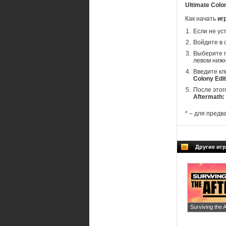
Ultimate Colo
Как начать
иг
Если не ус
Войдите в 
Выберите п
левом нижн
Введите кл
Colony Edit
После этог
Aftermath: 
* – для предв
Другие игр
Surviving the 