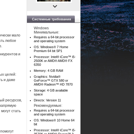
Системные требования
Windows
Минимальные:
ически мало
Requires a 64-bit processor
ать любое
and operating system
р.
OS: Windows® 7 Home
Premium 64 bit SP1
нкурентов и
Processor: Intel® iCore™ i5-
2500K or AMD® AMD® FX
6350
Memory: 4 GB RAM
ых целей:
Graphics: Nvidia®
ть и даже
GeForce™ GTX 580 or
AMD® Radeon™ HD 7870
Storage: 4 GB available
space
ый ресурсов,
Directx: Version 11
 напрямую
Рекомендуемые:
Requires a 64-bit processor
 могут стать
and operating system
OS: Windows® 10 Home 64
bit
Processor: Intel® iCore™ i5-
 помогут