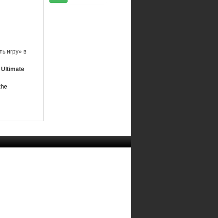
ь игру» в
 Ultimate
the