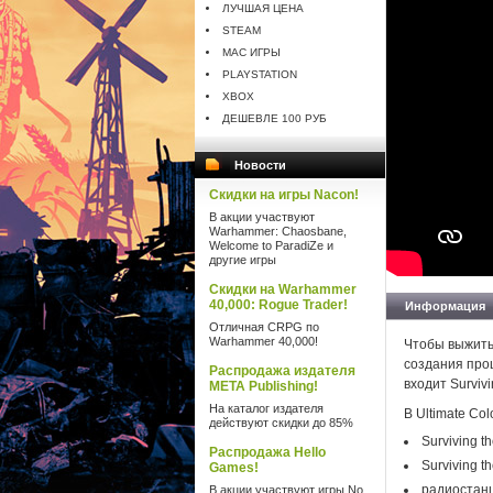
ЛУЧШАЯ ЦЕНА
STEAM
MAC ИГРЫ
PLAYSTATION
XBOX
ДЕШЕВЛЕ 100 РУБ
Новости
Скидки на игры Nacon!
В акции участвуют
Warhammer: Chaosbane,
Welcome to ParadiZe и
другие игры
Скидки на Warhammer
40,000: Rogue Trader!
Информация
Отличная CRPG по
Warhammer 40,000!
Чтобы выжить
создания проц
Распродажа издателя
входит Surviv
META Publishing!
На каталог издателя
В Ultimate Col
действуют скидки до 85%
Surviving th
Распродажа Hello
Surviving t
Games!
радиостанц
В акции участвуют игры No