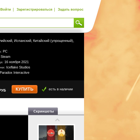
|
|
Войти
Зарегистрироваться
Задать вопрос
лийский,
Испанский,
Китайский (упрощенный),
PC
а:
Steam
:
16 ноября 2021
да:
Iceflake Studios
ики:
Paradox Interactive
КУПИТЬ
есть в наличии
РУБ
Скриншоты