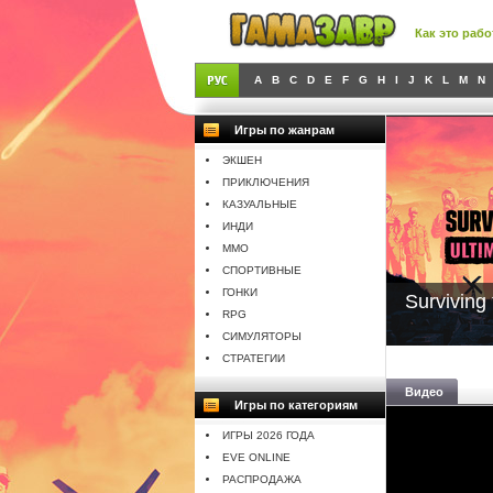
Как это рабо
A
B
C
D
E
F
G
H
I
J
K
L
M
N
Игры по жанрам
ЭКШЕН
ПРИКЛЮЧЕНИЯ
КАЗУАЛЬНЫЕ
ИНДИ
MMO
СПОРТИВНЫЕ
ГОНКИ
Surviving 
RPG
СИМУЛЯТОРЫ
СТРАТЕГИИ
Видео
Игры по категориям
ИГРЫ 2026 ГОДА
EVE ONLINE
РАСПРОДАЖА