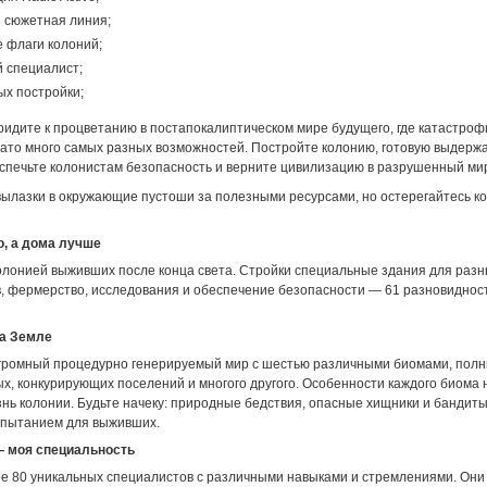
 сюжетная линия;
 флаги колоний;
 специалист;
ых постройки;
ридите к процветанию в постапокалиптическом мире будущего, где катастроф
 зато много самых разных возможностей. Постройте колонию, готовую выдерж
еспечьте колонистам безопасность и верните цивилизацию в разрушенный ми
вылазки в окружающие пустоши за полезными ресурсами, но остерегайтесь ко
, а дома лучше
олонией выживших после конца света. Стройки специальные здания для разн
в, фермерство, исследования и обеспечение безопасности — 61 разновиднос
а Земле
громный процедурно генерируемый мир с шестью различными биомами, полн
ых, конкурирующих поселений и многого другого. Особенности каждого биома
нь колонии. Будьте начеку: природные бедствия, опасные хищники и бандиты
пытанием для выживших.
 моя специальность
е 80 уникальных специалистов с различными навыками и стремлениями. Они