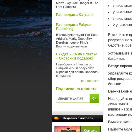
Man's Sky, Joe Danger и The
уникальная
Last Campfire
уникальные
Распродажа Kalypso!
уникальный
Распродажа Fulqrum
2 уникальн
Publishing!
Выживите и п
В акции участвуют Fell Seal:
Arbiter's Mark, Deep Sky
ресурсов, но
Derelicts, серия King's
бедствие, об
Bounty и другие игры
Устраивайте 
Скидка 20% на Плексы
+ Окраски в подарок!
бандитов.
Приобретите Плексы со
Везде хорошо
скидкой 20% и получайте
окраски для ваших кораблей
Управляйте к
в подарок!
сбор ресурсо
все новости
больше.
Подписка на новости
Выживание н
Исследуйте о
диких животн
влияют на жиз
настоящим ис
Недавно смотрели
Выживание —
Наймите боле