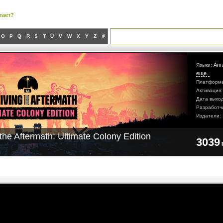
тает?
O
P
Q
R
S
T
U
V
W
X
Y
Z
#
Анг
Языки:
еще..
Платформ
Активация
Дата выхо
Разработч
Издатели:
the Aftermath: Ultimate Colony Edition
3039