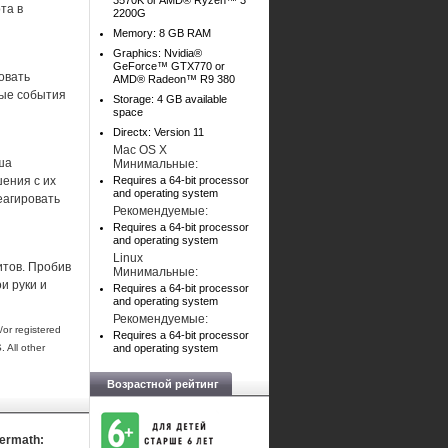
3570K or AMD® Ryzen™ 3
та в
2200G
Memory: 8 GB RAM
Graphics: Nvidia®
GeForce™ GTX770 or
овать
AMD® Radeon™ R9 380
ные события
Storage: 4 GB available
space
Directx: Version 11
Mac OS X
ша
Минимальные:
ения с их
Requires a 64-bit processor
and operating system
еагировать
Рекомендуемые:
Requires a 64-bit processor
and operating system
Linux
итов. Пробив
Минимальные:
и руки и
Requires a 64-bit processor
and operating system
Рекомендуемые:
r registered
Requires a 64-bit processor
 All other
and operating system
Возрастной рейтинг
termath: