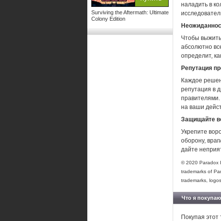
наладить в ко
Surviving the Aftermath: Ultimate
исследователь
Colony Edition
Неожиданнос
Чтобы выжить
абсолютно вс
определит, ка
Репутация п
Каждое решен
репутация в д
правителями.
на ваши дейс
Защищайте в
Укрепите вор
оборону, враг
дайте неприя
© 2020 Paradox 
trademarks of Pa
trademarks, logos
Что я покупаю
Покупая этот 