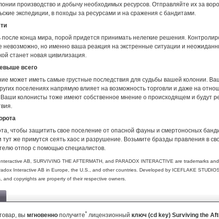
лонии производство и добычу необходимых ресурсов. Отправляйте их за воро
ские экспедиции, в походы за ресурсами и на сражения с бандитами.
ти
 после конца мира, порой придется принимать нелегкие решения. Контролир
е невозможно, но именно ваша реакция на экстренные ситуации и неожидан
кой станет новая цивилизация.
ревыше всего
ие может иметь самые грустные последствия для судьбы вашей колонии. Ва
ругих поселениях напрямую влияет на возможность торговли и даже на отнош
 Ваши колонисты тоже имеют собственное мнение о происходящем и будут р
твия.
орота
ота, чтобы защитить свое поселение от опасной фауны и смертоносных банд
и тут же примутся сеять хаос и разрушение. Возьмите бразды правления в сво
телю отпор с помощью специалистов.
Interactive AB, SURVIVING THE AFTERMATH, and PARADOX INTERACTIVE are trademarks and/o
radox Interactive AB in Europe, the U.S., and other countries. Developed by ICEFLAKE STUDIOS.
, and copyrights are property of their respective owners.
*
товар, вы
мгновенно
получите
лицензионный
ключ (cd key) Surviving the Af