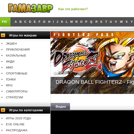
Как это работает?
A
B
C
D
E
F
G
H
I
J
K
L
M
N
O
P
Q
R
S
T
U
V
W
X
Y
Игры по жанрам
ЭКШЕН
ПРИКЛЮЧЕНИЯ
КАЗУАЛЬНЫЕ
ИНДИ
MMO
СПОРТИВНЫЕ
ГОНКИ
DRAGON BALL FIGHTERZ - Fig
RPG
СИМУЛЯТОРЫ
СТРАТЕГИИ
Видео
Игры по категориям
ИГРЫ 2026 ГОДА
EVE ONLINE
РАСПРОДАЖА