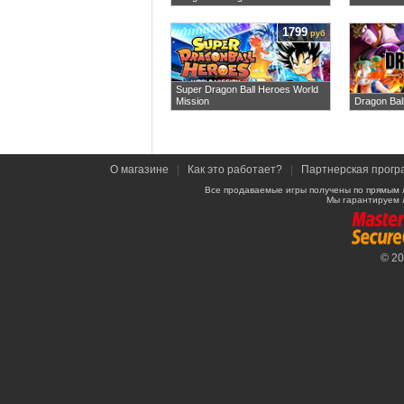
1799
руб
Super Dragon Ball Heroes World
Mission
Dragon Bal
О магазине
|
Как это работает?
|
Партнерская прогр
Все продаваемые игры получены по прямым 
Мы гарантируем 
© 2