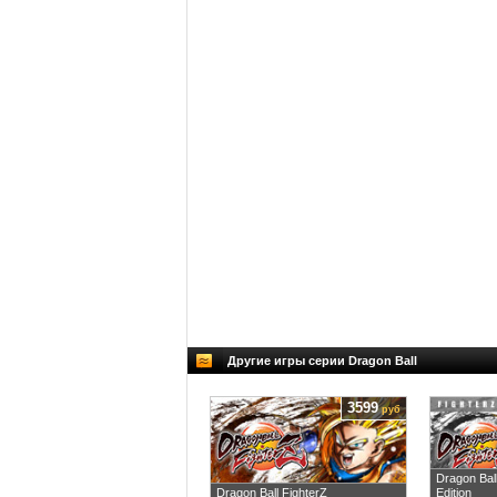
Другие игры серии Dragon Ball
3599
руб
Dragon Ball
Dragon Ball FighterZ
Edition