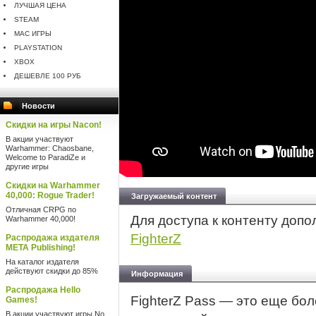
ЛУЧШАЯ ЦЕНА
STEAM
MAC ИГРЫ
PLAYSTATION
XBOX
ДЕШЕВЛЕ 100 РУБ
Новости
Скидки на игры Nacon!
В акции участвуют
Warhammer: Chaosbane,
Welcome to ParadiZe и
другие игры
Скидки на Warhammer
40,000: Rogue Trader!
Загружаемый контент
Отличная CRPG по
Для доступа к контенту доп
Warhammer 40,000!
FighterZ
Распродажа издателя
META Publishing!
На каталог издателя
действуют скидки до 85%
Информация
Распродажа Hello
FighterZ Pass — это еще бо
Games!
В акции участвуют игры No