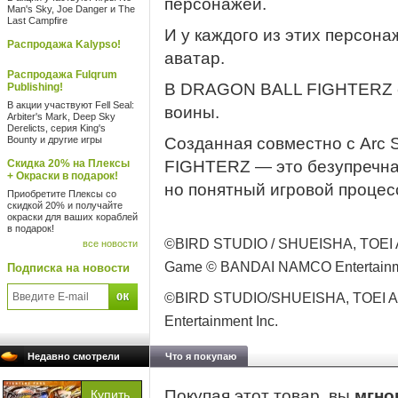
персонажей.
Man's Sky, Joe Danger и The
Last Campfire
И у каждого из этих персона
Распродажа Kalypso!
аватар.
Распродажа Fulqrum
В DRAGON BALL FIGHTERZ е
Publishing!
В акции участвуют Fell Seal:
воины.
Arbiter's Mark, Deep Sky
Derelicts, серия King's
Bounty и другие игры
Созданная совместно с Arc
Скидка 20% на Плексы
FIGHTERZ — это безупречная
+ Окраски в подарок!
но понятный игровой процес
Приобретите Плексы со
скидкой 20% и получайте
окраски для ваших кораблей
в подарок!
©BIRD STUDIO / SHUEISHA, TOEI
все новости
Game © BANDAI NAMCO Entertainme
Подписка на новости
©BIRD STUDIO/SHUEISHA, TOEI 
Entertainment Inc.
Недавно смотрели
Что я покупаю
Покупая этот товар, вы
мгно